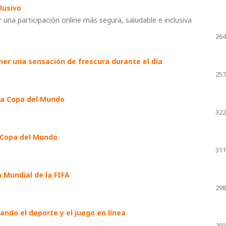
clusivo
una participación online más segura, saludable e inclusiva
264
ner una sensación de frescura durante el día
257
n la Copa del Mundo
322
a Copa del Mundo
311
a Mundial de la FIFA
298
ndo el deporte y el juego en línea
293