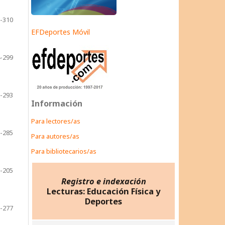
-310
EFDeportes Móvil
-299
-293
Información
Para lectores/as
-285
Para autores/as
Para bibliotecarios/as
-205
Registro e indexación
Lecturas: Educación Física y
Deportes
-277