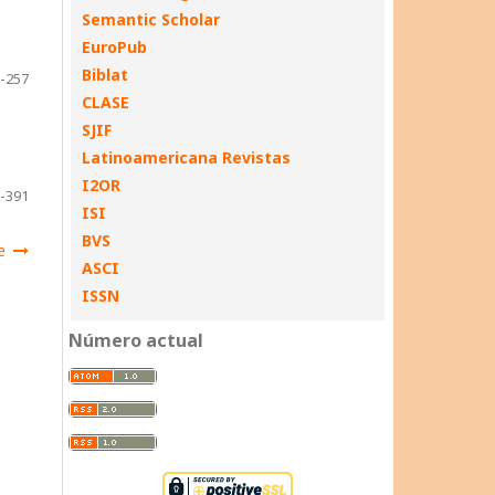
Semantic Scholar
EuroPub
Biblat
-257
CLASE
SJIF
Latinoamericana Revistas
I2OR
-391
ISI
BVS
e
ASCI
ISSN
Número actual