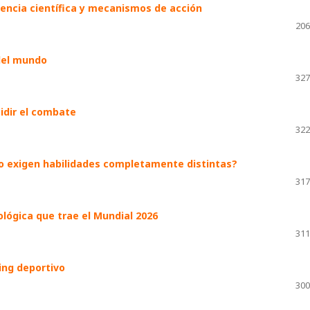
dencia científica y mecanismos de acción
206
del mundo
327
cidir el combate
322
no exigen habilidades completamente distintas?
317
ológica que trae el Mundial 2026
311
ing deportivo
300