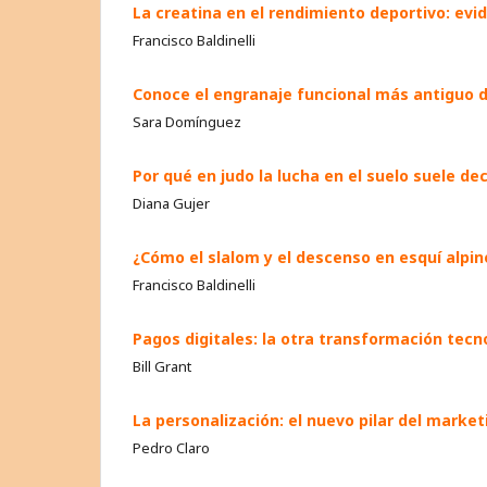
La creatina en el rendimiento deportivo: evi
Francisco Baldinelli
Conoce el engranaje funcional más antiguo 
Sara Domínguez
Por qué en judo la lucha en el suelo suele de
Diana Gujer
¿Cómo el slalom y el descenso en esquí alpi
Francisco Baldinelli
Pagos digitales: la otra transformación tecn
Bill Grant
La personalización: el nuevo pilar del market
Pedro Claro