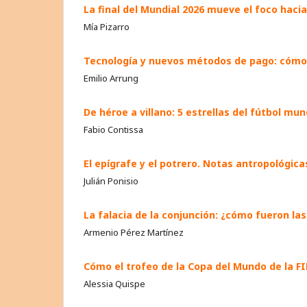
La final del Mundial 2026 mueve el foco haci
Mía Pizarro
Tecnología y nuevos métodos de pago: cómo c
Emilio Arrung
De héroe a villano: 5 estrellas del fútbol m
Fabio Contissa
El epígrafe y el potrero. Notas antropológic
Julián Ponisio
La falacia de la conjunción: ¿cómo fueron la
Armenio Pérez Martínez
Cómo el trofeo de la Copa del Mundo de la FI
Alessia Quispe