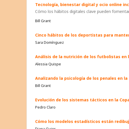
Tecnología, bienestar digital y ocio online in
Cómo los hábitos digitales clave pueden fomentar 
Bill Grant
Cinco hábitos de los deportistas para mante
Sara Domínguez
Análisis de la nutrición de los futbolistas e
Alessia Quispe
Analizando la psicología de los penales en l
Bill Grant
Evolución de los sistemas tácticos en la Cop
Pedro Claro
Cómo los modelos estadísticos están redibuja
Diana Gujer