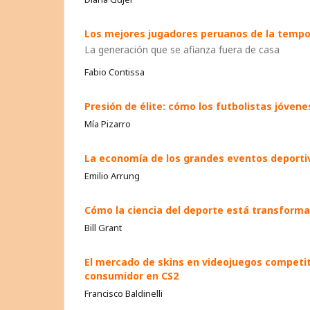
Los mejores jugadores peruanos de la tempo
La generación que se afianza fuera de casa
Fabio Contissa
Presión de élite: cómo los futbolistas jóvene
Mía Pizarro
La economía de los grandes eventos deportiv
Emilio Arrung
Cómo la ciencia del deporte está transforma
Bill Grant
El mercado de skins en videojuegos competi
consumidor en CS2
Francisco Baldinelli