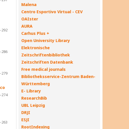
Malena
Centro Esportivo Virtual - CEV
OAIster
AURA
-292
Carhus Plus +
Open University Library
Elektronische
-286
Zeitschriftenbibliothek
Zeitschriften Datenbank
Free medical journals
-279
Bibliotheksservice-Zentrum Baden-
Württemberg
ico
E- Library
-274
ResearchBib
UBL Leipzig
DRJI
ESJI
-263
RootIndexing