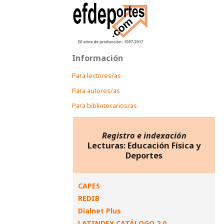
Información
Para lectores/as
Para autores/as
Para bibliotecarios/as
Registro e indexación
Lecturas: Educación Física y
Deportes
CAPES
REDIB
Dialnet Plus
LATINDEX CATÁLOGO 2.0