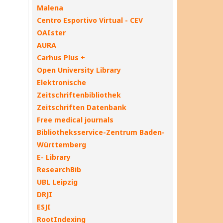
Malena
Centro Esportivo Virtual - CEV
OAIster
AURA
Carhus Plus +
Open University Library
Elektronische
Zeitschriftenbibliothek
Zeitschriften Datenbank
Free medical journals
Bibliotheksservice-Zentrum Baden-
Württemberg
E- Library
ResearchBib
UBL Leipzig
DRJI
ESJI
RootIndexing