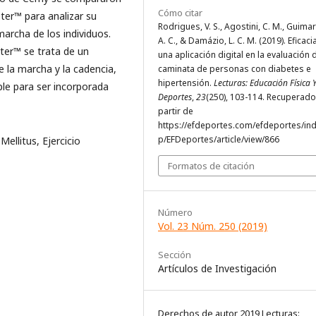
Cómo citar
ter™ para analizar su
Rodrigues, V. S., Agostini, C. M., Guima
marcha de los individuos.
A. C., & Damázio, L. C. M. (2019). Eficaci
ter™ se trata de un
una aplicación digital en la evaluación 
e la marcha y la cadencia,
caminata de personas con diabetes e
hipertensión.
Lecturas: Educación Física 
le para ser incorporada
Deportes
,
23
(250), 103-114. Recuperado
partir de
https://efdeportes.com/efdeportes/in
p/EFDeportes/article/view/866
ellitus, Ejercicio
Formatos de citación
Número
Vol. 23 Núm. 250 (2019)
Sección
Artículos de Investigación
Derechos de autor 2019 Lecturas: