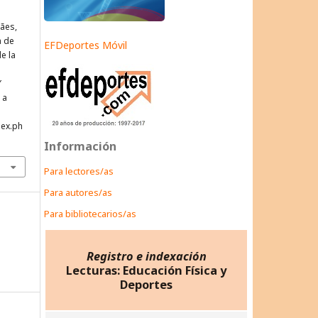
rães,
a de
EFDeportes Móvil
de la
Y
 a
dex.ph
Información
Para lectores/as
Para autores/as
Para bibliotecarios/as
Registro e indexación
Lecturas: Educación Física y
Deportes