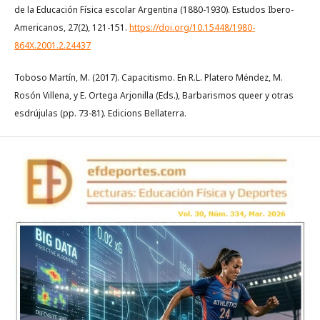
de la Educación Física escolar Argentina (1880-1930). Estudos Ibero-
Americanos, 27(2), 121-151.
https://doi.org/10.15448/1980-
864X.2001.2.24437
Toboso Martín, M. (2017). Capacitismo. En R.L. Platero Méndez, M.
Rosón Villena, y E. Ortega Arjonilla (Eds.), Barbarismos queer y otras
esdrújulas (pp. 73-81). Edicions Bellaterra.