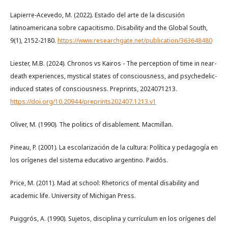
Lapierre-Acevedo, M. (2022). Estado del arte de la discusión
latinoamericana sobre capacitismo. Disability and the Global South,
9(1), 2152-2180.
https://www.researchgate.net/publication/363648480
Liester, M.B. (2024). Chronos vs Kairos - The perception of time in near-
death experiences, mystical states of consciousness, and psychedelic-
induced states of consciousness. Preprints, 2024071213.
https://doi.org/10.20944/preprints202407.1213.v1
Oliver, M. (1990). The politics of disablement. Macmillan.
Pineau, P. (2001). La escolarización de la cultura: Política y pedagogía en
los orígenes del sistema educativo argentino. Paidós.
Price, M. (2011). Mad at school: Rhetorics of mental disability and
academic life. University of Michigan Press.
Puiggrós, A. (1990). Sujetos, disciplina y currículum en los orígenes del