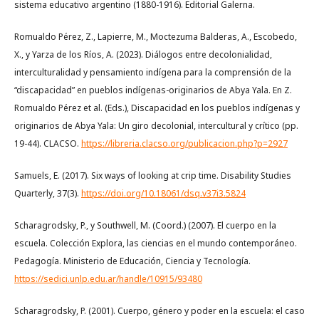
sistema educativo argentino (1880-1916). Editorial Galerna.
Romualdo Pérez, Z., Lapierre, M., Moctezuma Balderas, A., Escobedo,
X., y Yarza de los Ríos, A. (2023). Diálogos entre decolonialidad,
interculturalidad y pensamiento indígena para la comprensión de la
“discapacidad” en pueblos indígenas-originarios de Abya Yala. En Z.
Romualdo Pérez et al. (Eds.), Discapacidad en los pueblos indígenas y
originarios de Abya Yala: Un giro decolonial, intercultural y crítico (pp.
19-44). CLACSO.
https://libreria.clacso.org/publicacion.php?p=2927
Samuels, E. (2017). Six ways of looking at crip time. Disability Studies
Quarterly, 37(3).
https://doi.org/10.18061/dsq.v37i3.5824
Scharagrodsky, P., y Southwell, M. (Coord.) (2007). El cuerpo en la
escuela. Colección Explora, las ciencias en el mundo contemporáneo.
Pedagogía. Ministerio de Educación, Ciencia y Tecnología.
https://sedici.unlp.edu.ar/handle/10915/93480
Scharagrodsky, P. (2001). Cuerpo, género y poder en la escuela: el caso