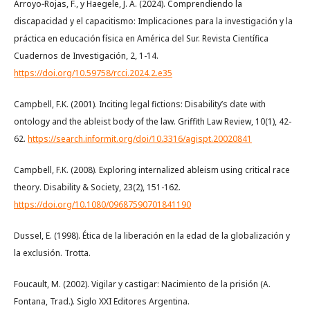
Arroyo‑Rojas, F., y Haegele, J. A. (2024). Comprendiendo la
discapacidad y el capacitismo: Implicaciones para la investigación y la
práctica en educación física en América del Sur. Revista Científica
Cuadernos de Investigación, 2, 1-14.
https://doi.org/10.59758/rcci.2024.2.e35
Campbell, F.K. (2001). Inciting legal fictions: Disability’s date with
ontology and the ableist body of the law. Griffith Law Review, 10(1), 42-
62.
https://search.informit.org/doi/10.3316/agispt.20020841
Campbell, F.K. (2008). Exploring internalized ableism using critical race
theory. Disability & Society, 23(2), 151-162.
https://doi.org/10.1080/09687590701841190
Dussel, E. (1998). Ética de la liberación en la edad de la globalización y
la exclusión. Trotta.
Foucault, M. (2002). Vigilar y castigar: Nacimiento de la prisión (A.
Fontana, Trad.). Siglo XXI Editores Argentina.