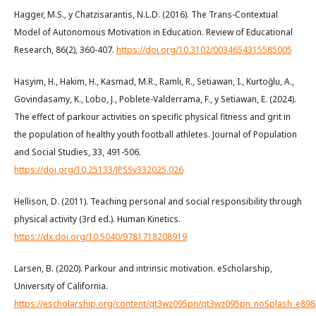
Hagger, M.S., y Chatzisarantis, N.L.D. (2016). The Trans-Contextual
Model of Autonomous Motivation in Education. Review of Educational
Research, 86(2), 360-407.
https://doi.org/10.3102/0034654315585005
Hasyim, H., Hakim, H., Kasmad, M.R., Ramli, R., Setiawan, I., Kurtoğlu, A.,
Govindasamy, K., Lobo, J., Poblete-Valderrama, F., y Setiawan, E. (2024).
The effect of parkour activities on specific physical fitness and grit in
the population of healthy youth football athletes. Journal of Population
and Social Studies, 33, 491-506.
https://doi.org/10.25133/JPSSv332025.026
Hellison, D. (2011). Teaching personal and social responsibility through
physical activity (3rd ed.). Human Kinetics.
https://dx.doi.org/10.5040/9781718208919
Larsen, B. (2020). Parkour and intrinsic motivation. eScholarship,
University of California.
https://escholarship.org/content/qt3wz095pn/qt3wz095pn_noSplash_e8