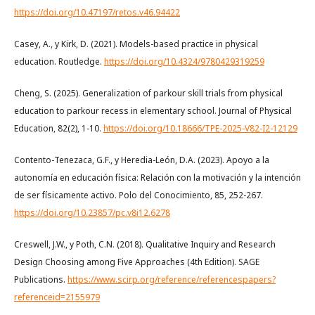
https://doi.org/10.47197/retos.v46.94422
Casey, A., y Kirk, D. (2021). Models-based practice in physical
education. Routledge.
https://doi.org/10.4324/9780429319259
Cheng, S. (2025). Generalization of parkour skill trials from physical
education to parkour recess in elementary school. Journal of Physical
Education, 82(2), 1-10.
https://doi.org/10.18666/TPE-2025-V82-I2-12129
Contento-Tenezaca, G.F., y Heredia-León, D.A. (2023). Apoyo a la
autonomía en educación física: Relación con la motivación y la intención
de ser físicamente activo. Polo del Conocimiento, 85, 252-267.
https://doi.org/10.23857/pc.v8i12.6278
Creswell, J.W., y Poth, C.N. (2018). Qualitative Inquiry and Research
Design Choosing among Five Approaches (4th Edition). SAGE
Publications.
https://www.scirp.org/reference/referencespapers?
referenceid=2155979