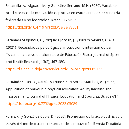
Escamilla, A., Alguacil, M., y González-Serrano, M.H. (2020). Variables
predictoras de la motivación deportiva en estudiantes de secundaria
federados y no federados. Retos, 38, 58-65.
https://doi.org/10.47197/retos.v38i38.73551
Fernández-Espínola, C., Jorquera-Jordán, J., y Paramio-Pérez, G.A.B.J.
(2021). Necesidades psicológicas, motivación e intención de ser
físicamente activo del alumnado de Educación Física. Journal of Sport
and Health Research, 13(3), 467-480.
https://dialnet.unirioja.es/servlet/articulo?codigo=8081322
Fernández Juan, D., García-Martínez, S., y Sotos-Martínez, V.J. (2022).
Application of parkour in physical education: Agility learning and
improvement. Journal of Physical Education and Sport, 22(3), 709-714.
https://dx.doi.org/10.7752/jpes.2022.03089
Ferriz, R., y González-Cutre, D. (2020). Promoción de la actividad física a
través del modelo trans-contextual de la motivación. Revista Española