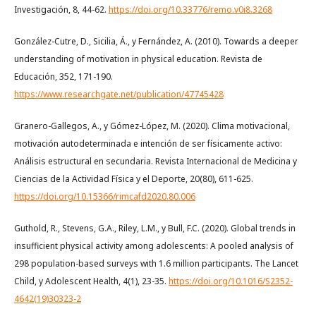
Investigación, 8, 44-62.
https://doi.org/10.33776/remo.v0i8.3268
González-Cutre, D., Sicilia, Á., y Fernández, A. (2010). Towards a deeper
understanding of motivation in physical education. Revista de
Educación, 352, 171-190.
https://www.researchgate.net/publication/47745428
Granero-Gallegos, A., y Gómez-López, M. (2020). Clima motivacional,
motivación autodeterminada e intención de ser físicamente activo:
Análisis estructural en secundaria. Revista Internacional de Medicina y
Ciencias de la Actividad Física y el Deporte, 20(80), 611-625.
https://doi.org/10.15366/rimcafd2020.80.006
Guthold, R., Stevens, G.A., Riley, L.M., y Bull, F.C. (2020). Global trends in
insufficient physical activity among adolescents: A pooled analysis of
298 population-based surveys with 1.6 million participants. The Lancet
Child, y Adolescent Health, 4(1), 23-35.
https://doi.org/10.1016/S2352-
4642(19)30323-2