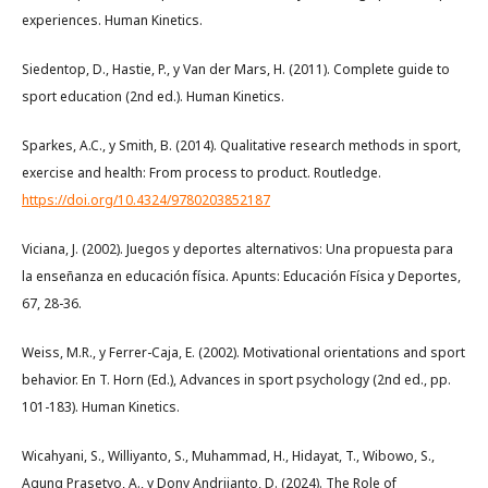
experiences. Human Kinetics.
Siedentop, D., Hastie, P., y Van der Mars, H. (2011). Complete guide to
sport education (2nd ed.). Human Kinetics.
Sparkes, A.C., y Smith, B. (2014). Qualitative research methods in sport,
exercise and health: From process to product. Routledge.
https://doi.org/10.4324/9780203852187
Viciana, J. (2002). Juegos y deportes alternativos: Una propuesta para
la enseñanza en educación física. Apunts: Educación Física y Deportes,
67, 28-36.
Weiss, M.R., y Ferrer-Caja, E. (2002). Motivational orientations and sport
behavior. En T. Horn (Ed.), Advances in sport psychology (2nd ed., pp.
101-183). Human Kinetics.
Wicahyani, S., Williyanto, S., Muhammad, H., Hidayat, T., Wibowo, S.,
Agung Prasetyo, A., y Dony Andrijanto, D. (2024). The Role of