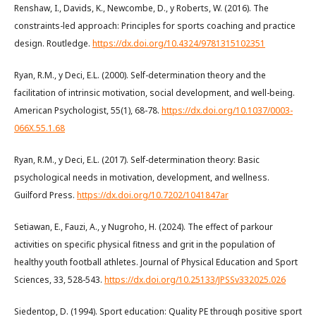
Renshaw, I., Davids, K., Newcombe, D., y Roberts, W. (2016). The
constraints-led approach: Principles for sports coaching and practice
design. Routledge.
https://dx.doi.org/10.4324/9781315102351
Ryan, R.M., y Deci, E.L. (2000). Self-determination theory and the
facilitation of intrinsic motivation, social development, and well-being.
American Psychologist, 55(1), 68-78.
https://dx.doi.org/10.1037/0003-
066X.55.1.68
Ryan, R.M., y Deci, E.L. (2017). Self-determination theory: Basic
psychological needs in motivation, development, and wellness.
Guilford Press.
https://dx.doi.org/10.7202/1041847ar
Setiawan, E., Fauzi, A., y Nugroho, H. (2024). The effect of parkour
activities on specific physical fitness and grit in the population of
healthy youth football athletes. Journal of Physical Education and Sport
Sciences, 33, 528-543.
https://dx.doi.org/10.25133/JPSSv332025.026
Siedentop, D. (1994). Sport education: Quality PE through positive sport