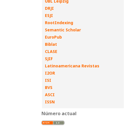
UBL Leipzig
DRJI
ESJI
RootIndexing
Semantic Scholar
EuroPub
Biblat
CLASE
SJIF
Latinoamericana Revistas
I2OR
ISI
BVS
ASCI
ISSN
Número actual