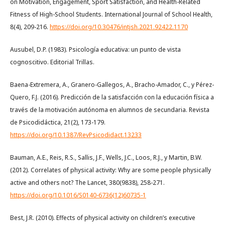
on Motivation, Engagement, Sport Satisfaction, and Health-Related
Fitness of High-School Students. International Journal of School Health,
8(4), 209-216.
https://doi.org/10.30476/intjsh.2021.92422.1170
Ausubel, D.P. (1983). Psicología educativa: un punto de vista
cognoscitivo. Editorial Trillas.
Baena-Extremera, A., Granero-Gallegos, A., Bracho-Amador, C., y Pérez-
Quero, F.J. (2016). Predicción de la satisfacción con la educación física a
través de la motivación autónoma en alumnos de secundaria. Revista
de Psicodidáctica, 21(2), 173-179.
https://doi.org/10.1387/RevPsicodidact.13233
Bauman, A.E., Reis, R.S., Sallis, J.F., Wells, J.C., Loos, R.J., y Martin, B.W.
(2012). Correlates of physical activity: Why are some people physically
active and others not? The Lancet, 380(9838), 258-271.
https://doi.org/10.1016/S0140-6736(12)60735-1
Best, J.R. (2010). Effects of physical activity on children’s executive