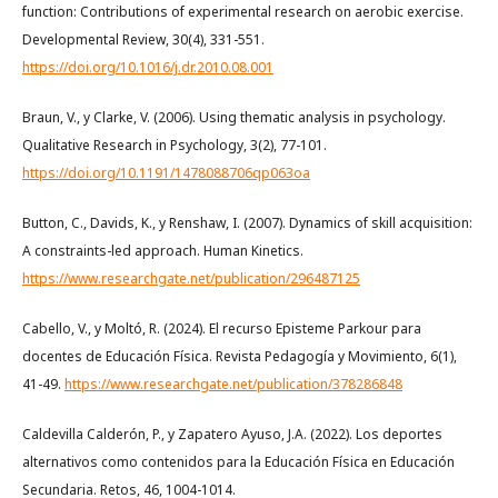
function: Contributions of experimental research on aerobic exercise.
Developmental Review, 30(4), 331-551.
https://doi.org/10.1016/j.dr.2010.08.001
Braun, V., y Clarke, V. (2006). Using thematic analysis in psychology.
Qualitative Research in Psychology, 3(2), 77-101.
https://doi.org/10.1191/1478088706qp063oa
Button, C., Davids, K., y Renshaw, I. (2007). Dynamics of skill acquisition:
A constraints-led approach. Human Kinetics.
https://www.researchgate.net/publication/296487125
Cabello, V., y Moltó, R. (2024). El recurso Episteme Parkour para
docentes de Educación Física. Revista Pedagogía y Movimiento, 6(1),
41-49.
https://www.researchgate.net/publication/378286848
Caldevilla Calderón, P., y Zapatero Ayuso, J.A. (2022). Los deportes
alternativos como contenidos para la Educación Física en Educación
Secundaria. Retos, 46, 1004-1014.