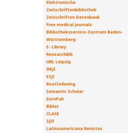
Elektronische
Zeitschriftenbibliothek
Zeitschriften Datenbank
Free medical journals
Bibliotheksservice-Zentrum Baden-
Württemberg
E- Library
ResearchBib
UBL Leipzig
DRJI
ESJI
RootIndexing
Semantic Scholar
EuroPub
Biblat
CLASE
SJIF
Latinoamericana Revistas