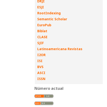
DRJI
ESJI
RootIndexing
Semantic Scholar
EuroPub
Biblat
CLASE
SJIF
Latinoamericana Revistas
I2OR
ISI
BVS
ASCI
ISSN
Número actual