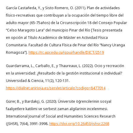
García Castañeda, Y., y Sisto Romero, O. (2011). Plan de actividades
físico-recreativas que contribuyan a la ocupación del tiempo libre del
adulto mayor (65-75años) de la Circunscripción 18 del Consejo Popular
“Celso Maragoto Lara” del municipio Pinar del Río [Tesis presentada
en opción al Título Académico de Máster en Actividad Física
Comunitaria. Facultad de Cultura Física de Pinar del Río “Nancy Uranga
Romagoza”].
https://rc.upr.edu.cu/jspui/handle/DICT/2519
Guardarrama, L., Carballo, E., y Thaureaux, L. (2022). Ocio y recreación
en la universidad: ¿Resultado de la gestión institucional o individual?
Universidad & Ciencia, 11(2), 120-131.
https://dialnet.unirioja.es/servlet/articulo?codigo=8477014
Gürer, B., y Bardakçi, G. (2020). Üniversite öğrencilerinin sosyal
faaliyetlere katilimi ve serbest zaman algilarinin incelenmesi.
International Journal of Social and Humanities Sciences Research
(JSHSR), 7(64), 3991-3998.
https://doi.org/10.26450/jshsr.2268