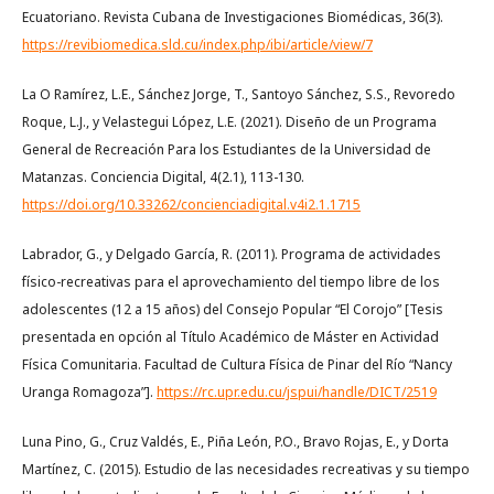
Ecuatoriano. Revista Cubana de Investigaciones Biomédicas, 36(3).
https://revibiomedica.sld.cu/index.php/ibi/article/view/7
La O Ramírez, L.E., Sánchez Jorge, T., Santoyo Sánchez, S.S., Revoredo
Roque, L.J., y Velastegui López, L.E. (2021). Diseño de un Programa
General de Recreación Para los Estudiantes de la Universidad de
Matanzas. Conciencia Digital, 4(2.1), 113-130.
https://doi.org/10.33262/concienciadigital.v4i2.1.1715
Labrador, G., y Delgado García, R. (2011). Programa de actividades
físico-recreativas para el aprovechamiento del tiempo libre de los
adolescentes (12 a 15 años) del Consejo Popular “El Corojo” [Tesis
presentada en opción al Título Académico de Máster en Actividad
Física Comunitaria. Facultad de Cultura Física de Pinar del Río “Nancy
Uranga Romagoza”].
https://rc.upr.edu.cu/jspui/handle/DICT/2519
Luna Pino, G., Cruz Valdés, E., Piña León, P.O., Bravo Rojas, E., y Dorta
Martínez, C. (2015). Estudio de las necesidades recreativas y su tiempo