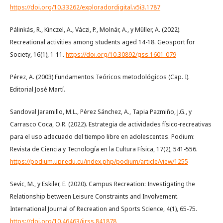
https://doi.org/10.33262/exploradordigital.v5i3.1787
Pálinkás, R., Kinczel, A., Váczi, P., Molnár, A., y Müller, A. (2022).
Recreational activities among students aged 14-18. Geosport for
Society, 16(1), 1-11.
https://doi.org/10.30892/gss.1601-079
Pérez, A. (2003) Fundamentos Teóricos metodológicos (Cap. I).
Editorial José Martí.
Sandoval Jaramillo, M.L., Pérez Sánchez, A., Tapia Pazmiño, J.G., y
Carrasco Coca, O.R. (2022). Estrategia de actividades físico-recreativas
para el uso adecuado del tiempo libre en adolescentes. Podium:
Revista de Ciencia y Tecnología en la Cultura Física, 17(2), 541-556.
https://podium.upr.edu.cu/index.php/podium/article/view/1255
Sevic, M., y Eskiler, E. (2020). Campus Recreation: Investigating the
Relationship between Leisure Constraints and Involvement.
International Journal of Recreation and Sports Science, 4(1), 65-75.
https://doi.org/10.46463/ijrss.841878