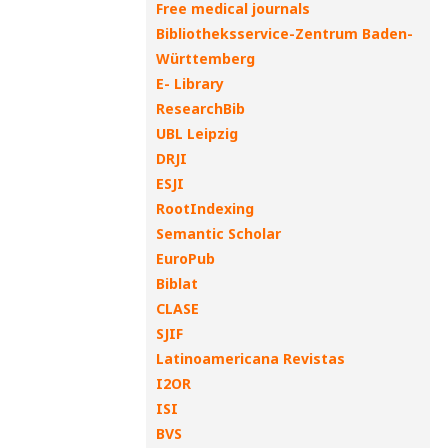
Free medical journals
Bibliotheksservice-Zentrum Baden-
Württemberg
E- Library
ResearchBib
UBL Leipzig
DRJI
ESJI
RootIndexing
Semantic Scholar
EuroPub
Biblat
CLASE
SJIF
Latinoamericana Revistas
I2OR
ISI
BVS