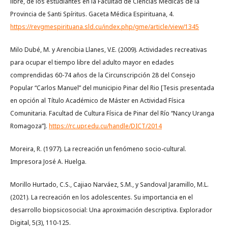
libre, de los estudiantes en la Facultad de Ciencias Médicas de la
Provincia de Santi Spíritus. Gaceta Médica Espirituana, 4.
https://revgmespirituana.sld.cu/index.php/gme/article/view/1345
Milo Dubé, M. y Arencibia Llanes, V.E. (2009). Actividades recreativas
para ocupar el tiempo libre del adulto mayor en edades
comprendidas 60-74 años de la Circunscripción 28 del Consejo
Popular “Carlos Manuel” del municipio Pinar del Rio [Tesis presentada
en opción al Título Académico de Máster en Actividad Física
Comunitaria. Facultad de Cultura Física de Pinar del Río “Nancy Uranga
Romagoza”].
https://rc.upr.edu.cu/handle/DICT/2014
Moreira, R. (1977). La recreación un fenómeno socio-cultural.
Impresora José A. Huelga.
Morillo Hurtado, C.S., Cajiao Narváez, S.M., y Sandoval Jaramillo, M.L.
(2021). La recreación en los adolescentes. Su importancia en el
desarrollo biopsicosocial: Una aproximación descriptiva. Explorador
Digital, 5(3), 110-125.