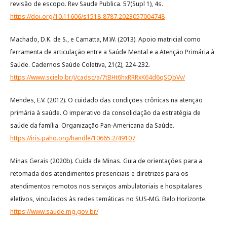
revisão de escopo. Rev Saude Publica. 57(Supl 1), 4s.
https://doi.org/10.11606/s1518-8787.2023057004748
Machado, D.K. de S., e Camatta, M.W. (2013). Apoio matricial como
ferramenta de articulação entre a Saúde Mental e a Atenção Primária à
Saúde. Cadernos Saúde Coletiva, 21(2), 224-232.
https://www.scielo.br/j/cadsc/a/7tBHt6hxRRRxK64d6qSQbVv/
Mendes, E.V. (2012). O cuidado das condições crônicas na atenção
primária à saúde. O imperativo da consolidação da estratégia de
saúde da família. Organização Pan-Americana da Saúde.
https://iris.paho.org/handle/10665.2/49107
Minas Gerais (2020b). Cuida de Minas. Guia de orientações para a
retomada dos atendimentos presenciais e diretrizes para os
atendimentos remotos nos serviços ambulatoriais e hospitalares
eletivos, vinculados às redes temáticas no SUS-MG. Belo Horizonte.
https://www.saude.mg.gov.br/