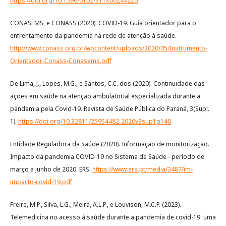
https://doi.org/10.1590/0102-311X00243220
CONASEMS, e CONASS (2020). COVID-19. Guia orientador para o
enfrentamento da pandemia na rede de atenção à saúde.
http://www.conass.org.br/wpcontent/uploads/2020/05/Instrumento-
Orientador-Conass-Conasems.pdf
De Lima, J., Lopes, M.G., e Santos, C.C. dos (2020). Continuidade das
ações em saúde na atenção ambulatorial especializada durante a
pandemia pela Covid-19. Revista de Saúde Pública do Paraná, 3(Supl.
1).
https://doi.org/10.32811/25954482-2020v3sup1p140
Entidade Reguladora da Saúde (2020). Informação de monitorização.
Impacto da pandemia COVID-19 no Sistema de Saúde - período de
março a junho de 2020. ERS.
https://www.ers.pt/media/3487/im-
impacto-covid-19.pdf
Freire, M.P., Silva, L.G., Meira, A.L.P., e Louvison, M.C.P. (2023).
Telemedicina no acesso à saúde durante a pandemia de covid-19: uma