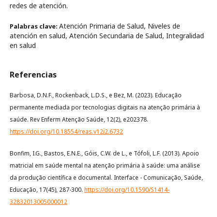
redes de atención.
Atención Primaria de Salud, Niveles de
Palabras clave:
atención en salud, Atención Secundaria de Salud, Integralidad
en salud
Referencias
Barbosa, D.N.F., Rockenback, L.D.S., e Bez, M. (2023). Educação
permanente mediada por tecnologias digitais na atenção primária à
saúde. Rev Enferm Atenção Saúde, 12(2), e202378.
https://doi.org/10.18554/reas.v12i2.6732
Bonfim, I.G., Bastos, E.N.E., Góis, C.W. de L., e Tófoli, L.F. (2013). Apoio
matricial em saúde mental na atenção primária à saúde: uma análise
da produção científica e documental. Interface - Comunicação, Saúde,
Educação, 17(45), 287-300.
https://doi.org/10.1590/S1414-
32832013005000012