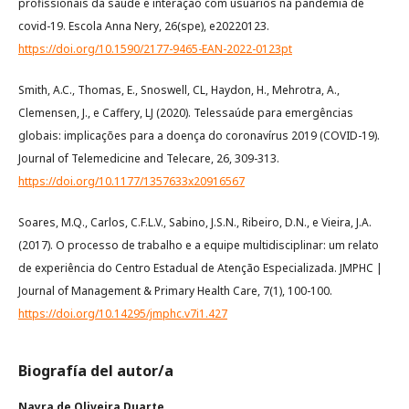
profissionais da saúde e interação com usuários na pandemia de
covid-19. Escola Anna Nery, 26(spe), e20220123.
https://doi.org/10.1590/2177-9465-EAN-2022-0123pt
Smith, A.C., Thomas, E., Snoswell, CL, Haydon, H., Mehrotra, A.,
Clemensen, J., e Caffery, LJ (2020). Telessaúde para emergências
globais: implicações para a doença do coronavírus 2019 (COVID-19).
Journal of Telemedicine and Telecare, 26, 309-313.
https://doi.org/10.1177/1357633x20916567
Soares, M.Q., Carlos, C.F.L.V., Sabino, J.S.N., Ribeiro, D.N., e Vieira, J.A.
(2017). O processo de trabalho e a equipe multidisciplinar: um relato
de experiência do Centro Estadual de Atenção Especializada. JMPHC |
Journal of Management & Primary Health Care, 7(1), 100-100.
https://doi.org/10.14295/jmphc.v7i1.427
Biografía del autor/a
Nayra de Oliveira Duarte,