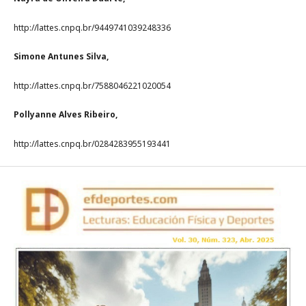
http://lattes.cnpq.br/9449741039248336
Simone Antunes Silva,
http://lattes.cnpq.br/7588046221020054
Pollyanne Alves Ribeiro,
http://lattes.cnpq.br/0284283955193441