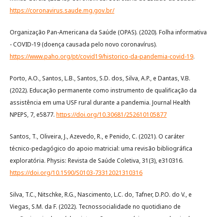
https://coronavirus.saude.mg.gov.br/
Organização Pan-Americana da Saúde (OPAS). (2020). Folha informativa
- COVID-19 (doença causada pelo novo coronavírus).
https://www.paho.org/pt/covid19/historico-da-pandemia-covid-19
.
Porto, A.O., Santos, L.B., Santos, S.D. dos, Silva, A.P., e Dantas, V.B.
(2022). Educação permanente como instrumento de qualificação da
assistência em uma USF rural durante a pandemia. Journal Health
NPEPS, 7, e5877.
https://doi.org/10.30681/252610105877
Santos, T., Oliveira, J., Azevedo, R., e Penido, C. (2021). O caráter
técnico-pedagógico do apoio matricial: uma revisão bibliográfica
exploratória. Physis: Revista de Saúde Coletiva, 31(3), e310316.
https://doi.org/10.1590/S0103-73312021310316
Silva, T.C., Nitschke, R.G., Nascimento, L.C. do, Tafner, D.P.O. do V., e
Viegas, S.M. da F. (2022). Tecnossocialidade no quotidiano de