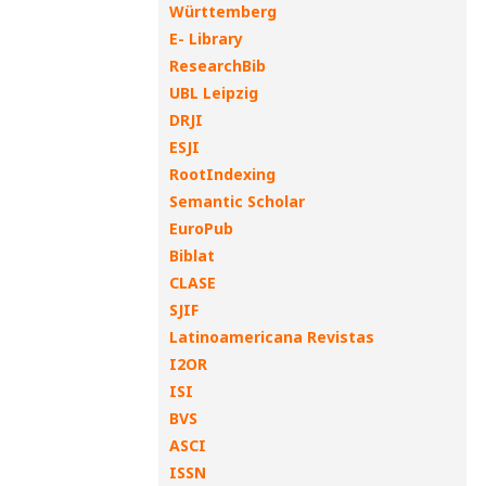
Württemberg
E- Library
ResearchBib
UBL Leipzig
DRJI
ESJI
RootIndexing
Semantic Scholar
EuroPub
Biblat
CLASE
SJIF
Latinoamericana Revistas
I2OR
ISI
BVS
ASCI
ISSN