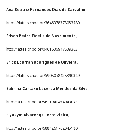
Ana Beatriz Fernandes Dias de Carvalho,
https://lattes.cnpq.br/3646378378053780
Edson Pedro Fidelis do Nascimento,
http://lattes.cnpq.br/0461636947839303
Erick Lourran Rodrigues de Oliveira,
https://lattes.cnpq.br/5908058458390349
Sabrina Cartaxo Lacerda Mendes da Silva,
http://lattes.cnpq.br/5611941454043043
Elyakym Alvarenga Terto Vieira,
http://lattes.cnpq.br/6884261762045180