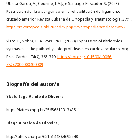
Ubieta-García, A., Cousiño, L.A.J., e Santiago-Pescador, S. (2023).
Restricción de flujo sanguíneo en la rehabilitación del ligamento
cruzado anterior. Revista Cubana de Ortopedia y Traumatología, 37(1).
https://revortopedia.sld.cu/index.php/revortopedia/article/view/576
Viaro, F., Nobre, F., e Evora, P.R.B. (2000). Expression of nitric oxide
synthases in the pathophysiology of diseases cardovasculares. Arq
Bras Cardiol, 74(4), 365-379.
https://doi.org/10.1590/s0066-
782x2000000400009
Biografía del autor/a
Ykalo Iago Aciole de Oliveira,
https://lattes.cnpq.br/3565681331343511
Diego Almeida de Oliveira,
http://lattes.cnpq.br/6515144384695540