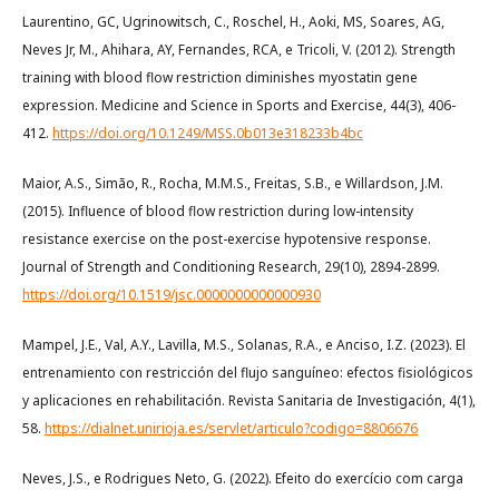
Laurentino, GC, Ugrinowitsch, C., Roschel, H., Aoki, MS, Soares, AG,
Neves Jr, M., Ahihara, AY, Fernandes, RCA, e Tricoli, V. (2012). Strength
training with blood flow restriction diminishes myostatin gene
expression. Medicine and Science in Sports and Exercise, 44(3), 406-
412.
https://doi.org/10.1249/MSS.0b013e318233b4bc
Maior, A.S., Simão, R., Rocha, M.M.S., Freitas, S.B., e Willardson, J.M.
(2015). Influence of blood flow restriction during low-intensity
resistance exercise on the post-exercise hypotensive response.
Journal of Strength and Conditioning Research, 29(10), 2894-2899.
https://doi.org/10.1519/jsc.0000000000000930
Mampel, J.E., Val, A.Y., Lavilla, M.S., Solanas, R.A., e Anciso, I.Z. (2023). El
entrenamiento con restricción del flujo sanguíneo: efectos fisiológicos
y aplicaciones en rehabilitación. Revista Sanitaria de Investigación, 4(1),
58.
https://dialnet.unirioja.es/servlet/articulo?codigo=8806676
Neves, J.S., e Rodrigues Neto, G. (2022). Efeito do exercício com carga