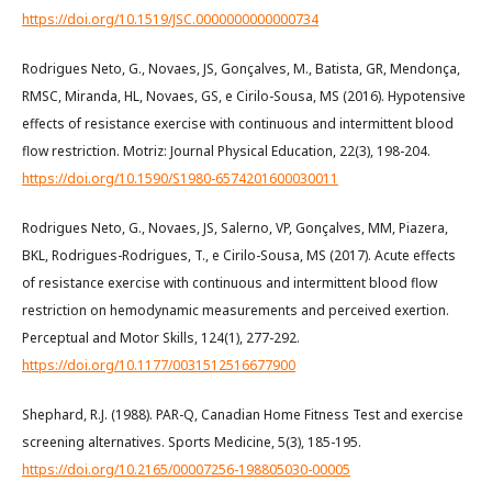
https://doi.org/10.1519/JSC.0000000000000734
Rodrigues Neto, G., Novaes, JS, Gonçalves, M., Batista, GR, Mendonça,
RMSC, Miranda, HL, Novaes, GS, e Cirilo-Sousa, MS (2016). Hypotensive
effects of resistance exercise with continuous and intermittent blood
flow restriction. Motriz: Journal Physical Education, 22(3), 198-204.
https://doi.org/10.1590/S1980-6574201600030011
Rodrigues Neto, G., Novaes, JS, Salerno, VP, Gonçalves, MM, Piazera,
BKL, Rodrigues-Rodrigues, T., e Cirilo-Sousa, MS (2017). Acute effects
of resistance exercise with continuous and intermittent blood flow
restriction on hemodynamic measurements and perceived exertion.
Perceptual and Motor Skills, 124(1), 277-292.
https://doi.org/10.1177/0031512516677900
Shephard, R.J. (1988). PAR-Q, Canadian Home Fitness Test and exercise
screening alternatives. Sports Medicine, 5(3), 185-195.
https://doi.org/10.2165/00007256-198805030-00005