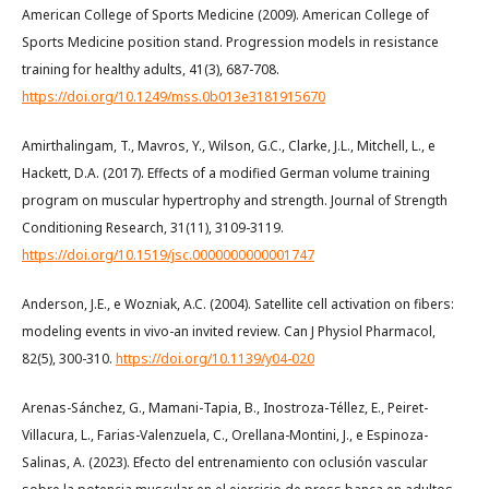
American College of Sports Medicine (2009). American College of
Sports Medicine position stand. Progression models in resistance
training for healthy adults, 41(3), 687-708.
https://doi.org/10.1249/mss.0b013e3181915670
Amirthalingam, T., Mavros, Y., Wilson, G.C., Clarke, J.L., Mitchell, L., e
Hackett, D.A. (2017). Effects of a modified German volume training
program on muscular hypertrophy and strength. Journal of Strength
Conditioning Research, 31(11), 3109-3119.
https://doi.org/10.1519/jsc.0000000000001747
Anderson, J.E., e Wozniak, A.C. (2004). Satellite cell activation on fibers:
modeling events in vivo-an invited review. Can J Physiol Pharmacol,
82(5), 300-310.
https://doi.org/10.1139/y04-020
Arenas-Sánchez, G., Mamani-Tapia, B., Inostroza-Téllez, E., Peiret-
Villacura, L., Farias-Valenzuela, C., Orellana-Montini, J., e Espinoza-
Salinas, A. (2023). Efecto del entrenamiento con oclusión vascular