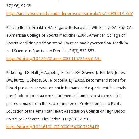
37(196), 92-98.
https://archivosdemedicinadeldeporte.com/articulo/es/140/2001/1756/
Pescatello, LS, Franklin, BA, Fagard, R., Farquhar, WB, Kelley, GA, Ray, CA,
e American College of Sports Medicine (2004). American College of
Sports Medicine position stand. Exercise and hypertension. Medicine
and Science in Sports and Exercise, 36(3), 533-553.
https://doi.org/10.1249/01.mss.0000115224.88514.3a
Pickering, TG, Hall, JE, Appel, LJ, Falkner, BE, Graves, J., Hill, MN, Jones,
DW, Kurtz, T., Sheps, SG, e Roccella, EJ (2005). Recommendations for
blood pressure measurement in humans and experimental animals
part 1: blood pressure measurement in humans: a statement for
professionals from the Subcommittee of Professional and Public
Education of the American Heart Association Council on High Blood
Pressure Research. Circulation, 111(5), 697-716.
https://doi.org/10.1161/01.CIR.0000154900.76284.F6