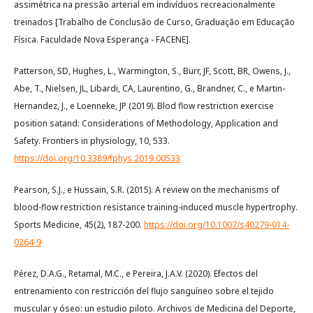
assimétrica na pressão arterial em indivíduos recreacionalmente
treinados [Trabalho de Conclusão de Curso, Graduação em Educação
Física. Faculdade Nova Esperança - FACENE].
Patterson, SD, Hughes, L., Warmington, S., Burr, JF, Scott, BR, Owens, J.,
Abe, T., Nielsen, JL, Libardi, CA, Laurentino, G., Brandner, C., e Martin-
Hernandez, J., e Loenneke, JP (2019). Blod flow restriction exercise
position satand: Considerations of Methodology, Application and
Safety. Frontiers in physiology, 10, 533.
https://doi.org/10.3389/fphys.2019.00533
Pearson, S.J., e Hussain, S.R. (2015). A review on the mechanisms of
blood-flow restriction resistance training-induced muscle hypertrophy.
Sports Medicine, 45(2), 187-200.
https://doi.org/10.1007/s40279-014-
0264-9
Pérez, D.A.G., Retamal, M.C., e Pereira, J.A.V. (2020). Efectos del
entrenamiento con restricción del flujo sanguíneo sobre el tejido
muscular y óseo: un estudio piloto. Archivos de Medicina del Deporte,