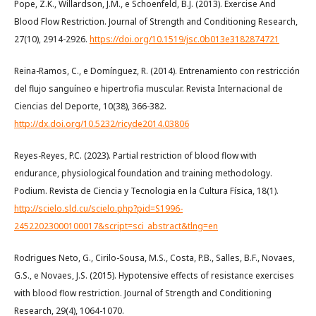
Pope, Z.K., Willardson, J.M., e Schoenfeld, B.J. (2013). Exercise And
Blood Flow Restriction. Journal of Strength and Conditioning Research,
27(10), 2914-2926.
https://doi.org/10.1519/jsc.0b013e3182874721
Reina-Ramos, C., e Domínguez, R. (2014). Entrenamiento con restricción
del flujo sanguíneo e hipertrofia muscular. Revista Internacional de
Ciencias del Deporte, 10(38), 366-382.
http://dx.doi.org/10.5232/ricyde2014.03806
Reyes-Reyes, P.C. (2023). Partial restriction of blood flow with
endurance, physiological foundation and training methodology.
Podium. Revista de Ciencia y Tecnologia en la Cultura Física, 18(1).
http://scielo.sld.cu/scielo.php?pid=S1996-
24522023000100017&script=sci_abstract&tlng=en
Rodrigues Neto, G., Cirilo-Sousa, M.S., Costa, P.B., Salles, B.F., Novaes,
G.S., e Novaes, J.S. (2015). Hypotensive effects of resistance exercises
with blood flow restriction. Journal of Strength and Conditioning
Research, 29(4), 1064-1070.