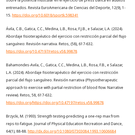
sobre la potencia muscular en el ejercicio de press banca en adultos
entrenados. Revista EuroAmericana de Ciencias del Deporte, 12(9), 1-
15.
https://doi.org/10.6018/sportk.598341
Ávila, C.B., Gatica, C.C., Medina, L.B., Rosa, F.J.B., e Salazar, L.A. (2024).
Abordaje fisioterapéutico del ejercicio con restricción parcial del flujo
sanguíneo: Revisión narrativa. Retos, (58), 617-632.
https://doi.org/10.47197/retos.v58.99878
Bahamondes-Avila, C., Gatica, C.C., Medina, L.B., Rosa, F.B., e Salazar,
L.A. (2024). Abordaje fisioterapéutico del ejercicio con restricción
parcial del flujo sanguíneo. Revisión narrativa (Physiotherapeutic
approach to exercise with partial restriction of blood flow. Narrative
review). Retos, 58, 617-632.
https://doi.org/https://doi.org/10.47197/retos.v58.99878
Brzycki, M. (1993). Strength testing-predicting a one-rep max from
reps-to-fatigue. Journal of Physical Education Recreation and Dance,
64(1), 88-88.
http://dx.doi.org/10.1080/07303084.1993.10606684