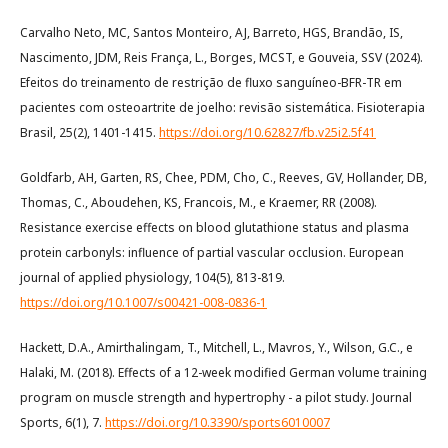
Carvalho Neto, MC, Santos Monteiro, AJ, Barreto, HGS, Brandão, IS,
Nascimento, JDM, Reis França, L., Borges, MCST, e Gouveia, SSV (2024).
Efeitos do treinamento de restrição de fluxo sanguíneo-BFR-TR em
pacientes com osteoartrite de joelho: revisão sistemática. Fisioterapia
Brasil, 25(2), 1401-1415.
https://doi.org/10.62827/fb.v25i2.5f41
Goldfarb, AH, Garten, RS, Chee, PDM, Cho, C., Reeves, GV, Hollander, DB,
Thomas, C., Aboudehen, KS, Francois, M., e Kraemer, RR (2008).
Resistance exercise effects on blood glutathione status and plasma
protein carbonyls: influence of partial vascular occlusion. European
journal of applied physiology, 104(5), 813-819.
https://doi.org/10.1007/s00421-008-0836-1
Hackett, D.A., Amirthalingam, T., Mitchell, L., Mavros, Y., Wilson, G.C., e
Halaki, M. (2018). Effects of a 12-week modified German volume training
program on muscle strength and hypertrophy - a pilot study. Journal
Sports, 6(1), 7.
https://doi.org/10.3390/sports6010007