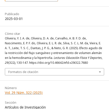
Publicado
2025-03-01
Cómo citar
Oliveira, Y. I. A. de, Oliveira, D. A. de, Carvalho, A. B. F. D. de,
Nascimento, E. P. F. do, Oliveira, E. L. R. de, Silva, S. C. L. M. da, Vieira, E.
A. T., Leite, T. S. C., Dantas, J. P. G., & Neto, G. R. (2025). Efecto agudo de
la restricción del flujo sanguíneo y entrenamiento de volumen alemán
en la hemodinamia y la hipertrofia.
Lecturas: Educación Física Y Deportes
,
29
(322), 130-147. https://doi.org/10.46642/efd.v29i322.7680
Formatos de citación
Número
Vol. 29 Núm. 322 (2025)
Sección
Artículos de Investigación