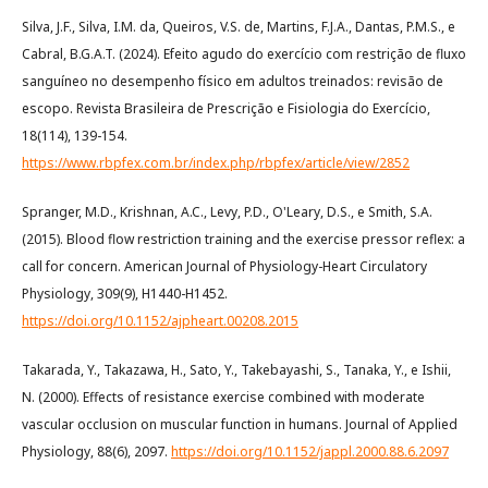
Silva, J.F., Silva, I.M. da, Queiros, V.S. de, Martins, F.J.A., Dantas, P.M.S., e
Cabral, B.G.A.T. (2024). Efeito agudo do exercício com restrição de fluxo
sanguíneo no desempenho físico em adultos treinados: revisão de
escopo. Revista Brasileira de Prescrição e Fisiologia do Exercício,
18(114), 139-154.
https://www.rbpfex.com.br/index.php/rbpfex/article/view/2852
Spranger, M.D., Krishnan, A.C., Levy, P.D., O'Leary, D.S., e Smith, S.A.
(2015). Blood flow restriction training and the exercise pressor reflex: a
call for concern. American Journal of Physiology-Heart Circulatory
Physiology, 309(9), H1440-H1452.
https://doi.org/10.1152/ajpheart.00208.2015
Takarada, Y., Takazawa, H., Sato, Y., Takebayashi, S., Tanaka, Y., e Ishii,
N. (2000). Effects of resistance exercise combined with moderate
vascular occlusion on muscular function in humans. Journal of Applied
Physiology, 88(6), 2097.
https://doi.org/10.1152/jappl.2000.88.6.2097