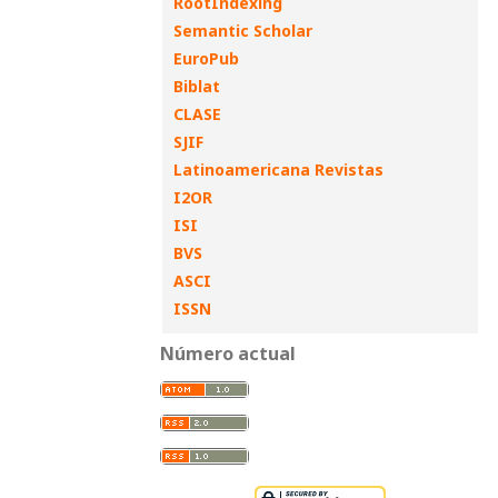
RootIndexing
Semantic Scholar
EuroPub
Biblat
CLASE
SJIF
Latinoamericana Revistas
I2OR
ISI
BVS
ASCI
ISSN
Número actual