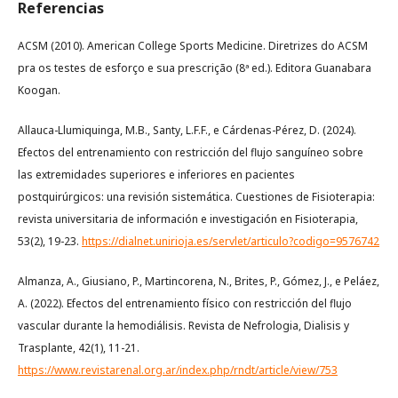
Referencias
ACSM (2010). American College Sports Medicine. Diretrizes do ACSM
pra os testes de esforço e sua prescrição (8ª ed.). Editora Guanabara
Koogan.
Allauca-Llumiquinga, M.B., Santy, L.F.F., e Cárdenas-Pérez, D. (2024).
Efectos del entrenamiento con restricción del flujo sanguíneo sobre
las extremidades superiores e inferiores en pacientes
postquirúrgicos: una revisión sistemática. Cuestiones de Fisioterapia:
revista universitaria de información e investigación en Fisioterapia,
53(2), 19-23.
https://dialnet.unirioja.es/servlet/articulo?codigo=9576742
Almanza, A., Giusiano, P., Martincorena, N., Brites, P., Gómez, J., e Peláez,
A. (2022). Efectos del entrenamiento físico con restricción del flujo
vascular durante la hemodiálisis. Revista de Nefrologia, Dialisis y
Trasplante, 42(1), 11-21.
https://www.revistarenal.org.ar/index.php/rndt/article/view/753