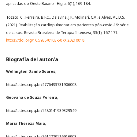
aplicadas do Oeste Baiano - Hígia, 6(1), 169-184.
Tozato, C., Ferreira, B.F.C., Dalavina, J.P., Molinari, C.V., e Alves, V.L.D.S.
(2021). Reabilitação cardiopulmonar em pacientes pós-covid-19: série
de casos. Revista Brasileira de Terapia Intensiva, 33(1), 167-171.
https://doi.org/10.5935/0103-507X.20210018
Biografía del autor/a
Wellington Danilo Soares,
http://lattes.cnpq.br/4776433731906008
Geovana de Souza Pereira,
http://lattes.cnpq.br/1280141939329549
Maria Thereza Maia,
http://lattes.cnpq.br/7612729116916903