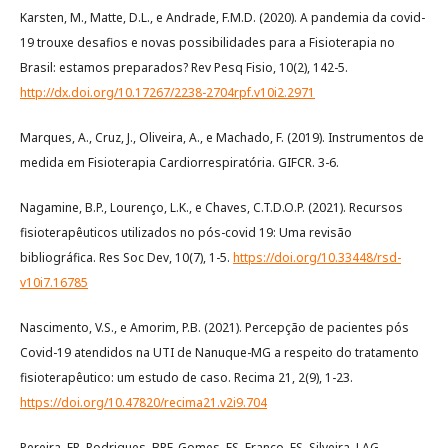
Karsten, M., Matte, D.L., e Andrade, F.M.D. (2020). A pandemia da covid-
19 trouxe desafios e novas possibilidades para a Fisioterapia no
Brasil: estamos preparados? Rev Pesq Fisio, 10(2), 142-5.
http://dx.doi.org/10.17267/2238-2704rpf.v10i2.2971
Marques, A., Cruz, J., Oliveira, A., e Machado, F. (2019). Instrumentos de
medida em Fisioterapia Cardiorrespiratória. GIFCR. 3-6.
Nagamine, B.P., Lourenço, L.K., e Chaves, C.T.D.O.P. (2021). Recursos
fisioterapêuticos utilizados no pós-covid 19: Uma revisão
bibliográfica. Res Soc Dev, 10(7), 1-5.
https://doi.org/10.33448/rsd-
v10i7.16785
Nascimento, V.S., e Amorim, P.B. (2021). Percepção de pacientes pós
Covid-19 atendidos na UTI de Nanuque-MG a respeito do tratamento
fisioterapêutico: um estudo de caso. Recima 21, 2(9), 1-23.
https://doi.org/10.47820/recima21.v2i9.704
Pereira, ER, Rodrigues, BRF, Gomes, ES, Franco, FS, Silveira, LAG,