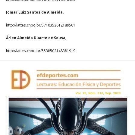
Jomar Luiz Santos de Almeida,
http://lattes.cnpq.br/5710352612189501
Árlen Almeida Duarte de Sousa,
http://lattes.cnpq.br/5538502148381919