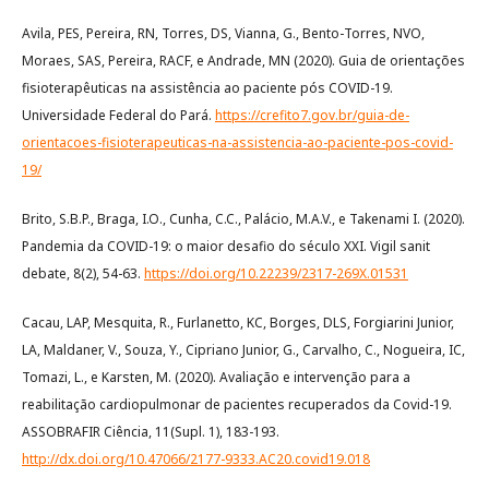
Avila, PES, Pereira, RN, Torres, DS, Vianna, G., Bento-Torres, NVO,
Moraes, SAS, Pereira, RACF, e Andrade, MN (2020). Guia de orientações
fisioterapêuticas na assistência ao paciente pós COVID-19.
Universidade Federal do Pará.
https://crefito7.gov.br/guia-de-
orientacoes-fisioterapeuticas-na-assistencia-ao-paciente-pos-covid-
19/
Brito, S.B.P., Braga, I.O., Cunha, C.C., Palácio, M.A.V., e Takenami I. (2020).
Pandemia da COVID-19: o maior desafio do século XXI. Vigil sanit
debate, 8(2), 54-63.
https://doi.org/10.22239/2317-269X.01531
Cacau, LAP, Mesquita, R., Furlanetto, KC, Borges, DLS, Forgiarini Junior,
LA, Maldaner, V., Souza, Y., Cipriano Junior, G., Carvalho, C., Nogueira, IC,
Tomazi, L., e Karsten, M. (2020). Avaliação e intervenção para a
reabilitação cardiopulmonar de pacientes recuperados da Covid-19.
ASSOBRAFIR Ciência, 11(Supl. 1), 183-193.
http://dx.doi.org/10.47066/2177-9333.AC20.covid19.018