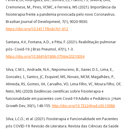
Cremonese, M., Pires, VCMC, e Ferreira, WS (2021). Importância da
fisioterapia frente a pandemia provocada pelo novo Coronavírus.
Brazilian Journal of Development, 7(1), 9020-9030.
https://doi.org/10.34117/bjdv7n1-612
Santana, A.V., Fontana, A.D., e Pitta, F. (2021). Reabilitação pulmonar
pós- Covid-19. J Bras Pneumol, 47(1), 1-3.
https://doi.org/10.36416/1806-3756/e20210034
Silva, C.M.S., Andrade, N.A., Nepomuceno, B., Xavier, D.S., Lima, E.,
Gonzalez, I., Santos, JC, Esquivel, MS, Novais, MCM, Magalhães, P.,
Almeida, RS, Gomes, VA, Carvalho, VO, Lima Filho, VC, Moura Filho, OF,
Neto, MG (2020). Evidências científicas sobre Fisioterapia e
funcionalidade em pacientes com Covid-19 Adulto e Pediátrico. J Hum
Growth Dev, 30(1), 148-155.
http://doi.org/10.7322/jhgd.v30.10086
Silva, L.C.O.; et al. (2021). Fisioterapia e Funcionalidade em Pacientes
pós COVID-19: Revisão de Literatura. Revista das Ciências da Saúde