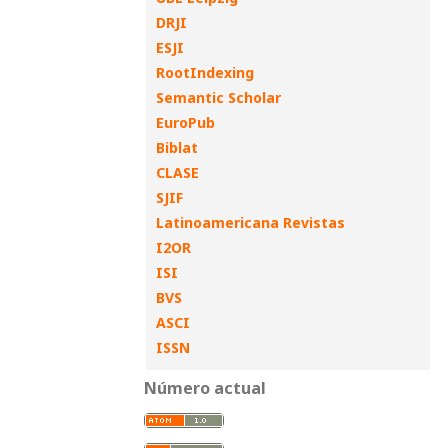
DRJI
ESJI
RootIndexing
Semantic Scholar
EuroPub
Biblat
CLASE
SJIF
Latinoamericana Revistas
I2OR
ISI
BVS
ASCI
ISSN
Número actual