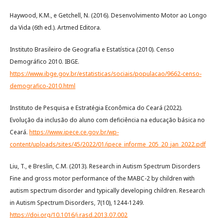
Haywood, K.M., e Getchell, N. (2016). Desenvolvimento Motor ao Longo
da Vida (6th ed.). Artmed Editora.
Instituto Brasileiro de Geografia e Estatística (2010). Censo
Demográfico 2010. IBGE.
https://www.ibge.gov.br/estatisticas/sociais/populacao/9662-censo-
demografico-2010.html
Instituto de Pesquisa e Estratégia Econômica do Ceará (2022).
Evolução da inclusão do aluno com deficiência na educação básica no
Ceará.
https://www.ipece.ce.gov.br/wp-
content/uploads/sites/45/2022/01/ipece_informe_205_20_jan_2022.pdf
Liu, T., e Breslin, C.M. (2013). Research in Autism Spectrum Disorders
Fine and gross motor performance of the MABC-2 by children with
autism spectrum disorder and typically developing children. Research
in Autism Spectrum Disorders, 7(10), 1244-1249.
https://doi.org/10.1016/j.rasd.2013.07.002