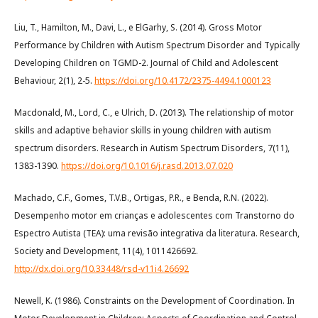
Liu, T., Hamilton, M., Davi, L., e ElGarhy, S. (2014). Gross Motor
Performance by Children with Autism Spectrum Disorder and Typically
Developing Children on TGMD-2. Journal of Child and Adolescent
Behaviour, 2(1), 2-5.
https://doi.org/10.4172/2375-4494.1000123
Macdonald, M., Lord, C., e Ulrich, D. (2013). The relationship of motor
skills and adaptive behavior skills in young children with autism
spectrum disorders. Research in Autism Spectrum Disorders, 7(11),
1383-1390.
https://doi.org/10.1016/j.rasd.2013.07.020
Machado, C.F., Gomes, T.V.B., Ortigas, P.R., e Benda, R.N. (2022).
Desempenho motor em crianças e adolescentes com Transtorno do
Espectro Autista (TEA): uma revisão integrativa da literatura. Research,
Society and Development, 11(4), 1011426692.
http://dx.doi.org/10.33448/rsd-v11i4.26692
Newell, K. (1986). Constraints on the Development of Coordination. In