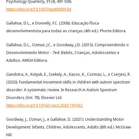
Psychology Quarterly, 31(4), 491-506.
https://doi.org/10.1037/spq0000164
Gallahue, D.L., e Donnelly, F.C. (2008). Educação física
desenvolvimentista para todas as crianças (4th ed.). Phorte Editora.
Gallahue, D.L., Ozmun, J.C., e Goodway, J.D. (2013). Compreendendo o
Desenvolvimento Motor - 7ed: Bebês, Crianças, Adolescentes e
Adultos. AMGH Editora.
Gandotra, A., Kotyuk, E., Szekely, A., Kasos, K., Csirmaz, L., e Cserjesi, R.
(2020). Fundamental movement skills in children with autism spectrum
disorder: A systematic review. In Research in Autism Spectrum
Disorders (Vol. 78). Elsevier Ltd.
https://doi.org/10.1016/j.rasd.2020.101632
Goodway, J., Ozmun, J., e Gallahue, D. (2021). Understanding Motor
Development: Infants, Children, Adolescents, Adults (8th ed.). McGraw-
Hill.