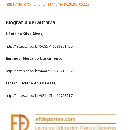
https://doi.org/10.1016/j.earlhumdev.2020.105223
Biografía del autor/a
Uânia da Silva Alves,
http://lattes.cnpq.br/5695718093901438
Emanuel Moita do Nascimento,
http://lattes.cnpq.br/4446918541713937
Cícero Luciano Alves Costa,
http://lattes.cnpq.br/9241451164758517