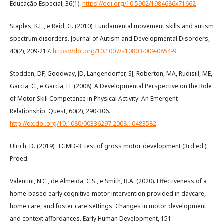
Educação Especial, 36(1).
https://doi.org/10.5902/1984686x71662
Staples, K.L., e Reid, G. (2010). Fundamental movement skills and autism
spectrum disorders. Journal of Autism and Developmental Disorders,
40(2), 209-217.
https://doi.org/10.1007/s10803-009-0854-9
Stodden, DF, Goodway, JD, Langendorfer, SJ, Roberton, MA, Rudisill, ME,
Garcia, C., e Garcia, LE (2008). A Developmental Perspective on the Role
of Motor Skill Competence in Physical Activity: An Emergent
Relationship. Quest, 60(2), 290-306.
http://dx.doi.org/10.1080/00336297.2008.10483582
Ulrich, D. (2019). TGMD-3: test of gross motor development (3rd ed.).
Proed.
Valentini, N.C., de Almeida, C.S., e Smith, B.A. (2020). Effectiveness of a
home-based early cognitive-motor intervention provided in daycare,
home care, and foster care settings: Changes in motor development
and context affordances. Early Human Development, 151.