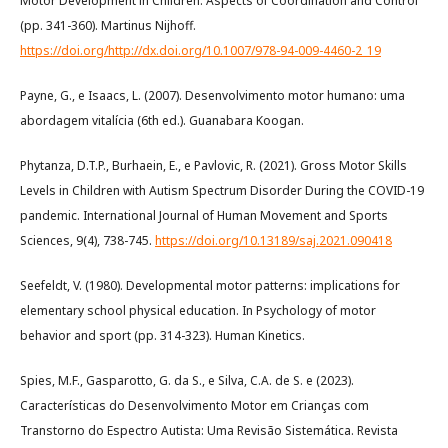
Motor Development in Children: Aspects of Coordination and Control
(pp. 341-360). Martinus Nijhoff.
https://doi.org/http://dx.doi.org/10.1007/978-94-009-4460-2_19
Payne, G., e Isaacs, L. (2007). Desenvolvimento motor humano: uma
abordagem vitalícia (6th ed.). Guanabara Koogan.
Phytanza, D.T.P., Burhaein, E., e Pavlovic, R. (2021). Gross Motor Skills
Levels in Children with Autism Spectrum Disorder During the COVID-19
pandemic. International Journal of Human Movement and Sports
Sciences, 9(4), 738-745.
https://doi.org/10.13189/saj.2021.090418
Seefeldt, V. (1980). Developmental motor patterns: implications for
elementary school physical education. In Psychology of motor
behavior and sport (pp. 314-323). Human Kinetics.
Spies, M.F., Gasparotto, G. da S., e Silva, C.A. de S. e (2023).
Características do Desenvolvimento Motor em Crianças com
Transtorno do Espectro Autista: Uma Revisão Sistemática. Revista