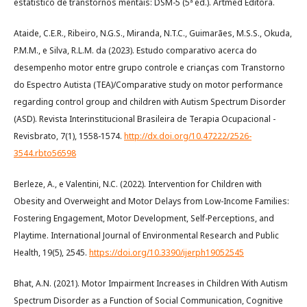
estatístico de transtornos mentais: DSM-5 (5ª ed.). Artmed Editora.
Ataide, C.E.R., Ribeiro, N.G.S., Miranda, N.T.C., Guimarães, M.S.S., Okuda,
P.M.M., e Silva, R.L.M. da (2023). Estudo comparativo acerca do
desempenho motor entre grupo controle e crianças com Transtorno
do Espectro Autista (TEA)/Comparative study on motor performance
regarding control group and children with Autism Spectrum Disorder
(ASD). Revista Interinstitucional Brasileira de Terapia Ocupacional -
Revisbrato, 7(1), 1558-1574.
http://dx.doi.org/10.47222/2526-
3544.rbto56598
Berleze, A., e Valentini, N.C. (2022). Intervention for Children with
Obesity and Overweight and Motor Delays from Low-Income Families:
Fostering Engagement, Motor Development, Self-Perceptions, and
Playtime. International Journal of Environmental Research and Public
Health, 19(5), 2545.
https://doi.org/10.3390/ijerph19052545
Bhat, A.N. (2021). Motor Impairment Increases in Children With Autism
Spectrum Disorder as a Function of Social Communication, Cognitive