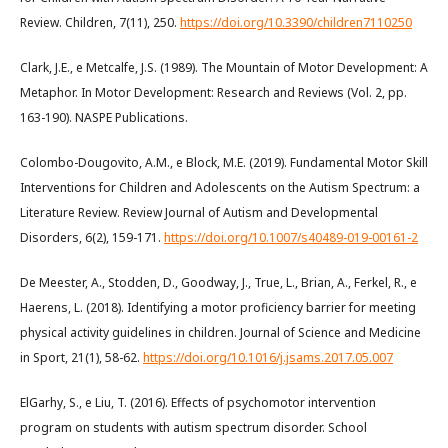
Review. Children, 7(11), 250.
https://doi.org/10.3390/children7110250
Clark, J.E., e Metcalfe, J.S. (1989). The Mountain of Motor Development: A
Metaphor. In Motor Development: Research and Reviews (Vol. 2, pp.
163-190). NASPE Publications.
Colombo-Dougovito, A.M., e Block, M.E. (2019). Fundamental Motor Skill
Interventions for Children and Adolescents on the Autism Spectrum: a
Literature Review. Review Journal of Autism and Developmental
Disorders, 6(2), 159-171.
https://doi.org/10.1007/s40489-019-00161-2
De Meester, A., Stodden, D., Goodway, J., True, L., Brian, A., Ferkel, R., e
Haerens, L. (2018). Identifying a motor proficiency barrier for meeting
physical activity guidelines in children. Journal of Science and Medicine
in Sport, 21(1), 58-62.
https://doi.org/10.1016/j.jsams.2017.05.007
ElGarhy, S., e Liu, T. (2016). Effects of psychomotor intervention
program on students with autism spectrum disorder. School