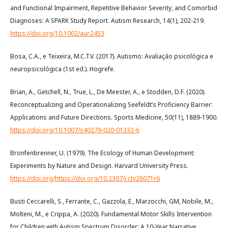
and Functional Impairment, Repetitive Behavior Severity, and Comorbid
Diagnoses: A SPARK Study Report. Autism Research, 14(1), 202-219.
https://doi.org/10.1002/aur.2453
Bosa, C.A., e Teixeira, M.C.T.V. (2017). Autismo: Avaliação psicológica e
neuropsicológica (1st ed.). Hogrefe.
Brian, A., Getchell, N., True, L., De Meester, A., e Stodden, D.F. (2020).
Reconceptualizing and Operationalizing Seefeldt’s Proficiency Barrier:
Applications and Future Directions. Sports Medicine, 50(11), 1889-1900.
https://doi.org/10.1007/s40279-020-01332-6
Bronfenbrenner, U. (1979). The Ecology of Human Development:
Experiments by Nature and Design. Harvard University Press.
https://doi.org/https://doi.org/10.2307/j.ctv26071r6
Busti Ceccarelli, S., Ferrante, C., Gazzola, E., Marzocchi, GM, Nobile, M.,
Molteni, M., e Crippa, A. (2020). Fundamental Motor Skills Intervention
for Children with Autism Spectrum Disorder: A 10-Year Narrative