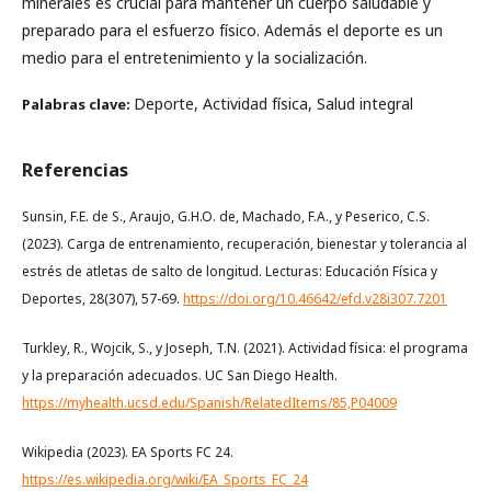
minerales es crucial para mantener un cuerpo saludable y
preparado para el esfuerzo físico. Además el deporte es un
medio para el entretenimiento y la socialización.
Deporte, Actividad física, Salud integral
Palabras clave:
Referencias
Sunsin, F.E. de S., Araujo, G.H.O. de, Machado, F.A., y Peserico, C.S.
(2023). Carga de entrenamiento, recuperación, bienestar y tolerancia al
estrés de atletas de salto de longitud. Lecturas: Educación Física y
Deportes, 28(307), 57-69.
https://doi.org/10.46642/efd.v28i307.7201
Turkley, R., Wojcik, S., y Joseph, T.N. (2021). Actividad física: el programa
y la preparación adecuados. UC San Diego Health.
https://myhealth.ucsd.edu/Spanish/RelatedItems/85,P04009
Wikipedia (2023). EA Sports FC 24.
https://es.wikipedia.org/wiki/EA_Sports_FC_24