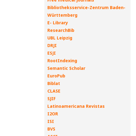
Bibliotheksservice-Zentrum Baden-
Württemberg
E- Library
ResearchBib
UBL Leipzig
DRJI
ESJI
RootIndexing
Semantic Scholar
EuroPub
Biblat
CLASE
SJIF
Latinoamericana Revistas
I2OR
ISI
BVS