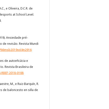
C., e Oliveira, D.C.R. de
adesports at School Level.
.
(2019). Ansiedade pré-
o de revisão. Revista Mundi
54766msb2019vol4n2916
ontes de autoeficácia e
o. Revista Brasileira de
6-RBEF-2018-0188
stre, M., e Ruiz-Barquín, R.
es de baloncesto en silla de