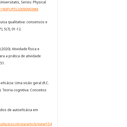
Universitatis, Series: Physical
.22190/FUPES200909038M
isa qualitativa: consensos e
, 5(7), 01-12.
(2020). Atividade física e
ara a prática de atividade
151.
o-eficácia: Uma visão geral (R.C.
.). Teoria cognitiva: Conceitos
studos de autoeficácia em
x.php/psicologia/article/view/154