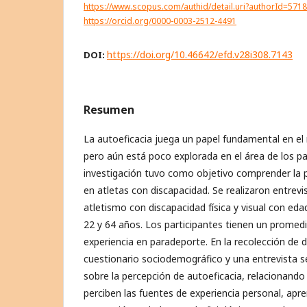
https://www.scopus.com/authid/detail.uri?authorId=571
https://orcid.org/0000-0003-2512-4491
https://doi.org/10.46642/efd.v28i308.7143
DOI:
Resumen
La autoeficacia juega un papel fundamental en el
pero aún está poco explorada en el área de los p
investigación tuvo como objetivo comprender la 
en atletas con discapacidad. Se realizaron entrevi
atletismo con discapacidad física y visual con e
22 y 64 años. Los participantes tienen un promed
experiencia en paradeporte. En la recolección de d
cuestionario sociodemográfico y una entrevista 
sobre la percepción de autoeficacia, relacionando
perciben las fuentes de experiencia personal, apre