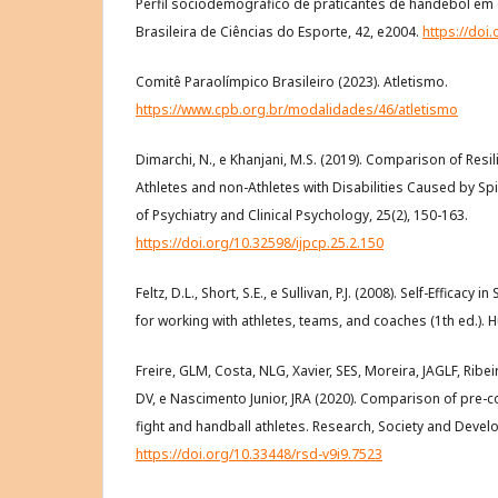
Perfil sociodemográfico de praticantes de handebol em 
Brasileira de Ciências do Esporte, 42, e2004.
https://doi
Comitê Paraolímpico Brasileiro (2023). Atletismo.
https://www.cpb.org.br/modalidades/46/atletismo
Dimarchi, N., e Khanjani, M.S. (2019). Comparison of Resili
Athletes and non-Athletes with Disabilities Caused by Spin
of Psychiatry and Clinical Psychology, 25(2), 150-163.
https://doi.org/10.32598/ijpcp.25.2.150
Feltz, D.L., Short, S.E., e Sullivan, P.J. (2008). Self-Efficacy
for working with athletes, teams, and coaches (1th ed.). 
Freire, GLM, Costa, NLG, Xavier, SES, Moreira, JAGLF, Ribeir
DV, e Nascimento Junior, JRA (2020). Comparison of pre-
fight and handball athletes. Research, Society and Devel
https://doi.org/10.33448/rsd-v9i9.7523