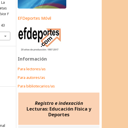
. La
letas
sica Y
EFDeportes Móvil
143
Información
Para lectores/as
Para autores/as
Para bibliotecarios/as
Registro e indexación
Lecturas: Educación Física y
Deportes
onal