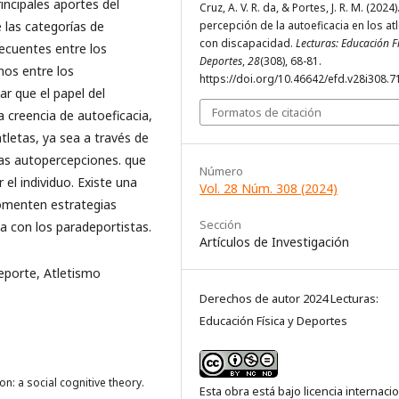
rincipales aportes del
Cruz, A. V. R. da, & Portes, J. R. M. (2024)
 las categorías de
percepción de la autoeficacia en los at
con discapacidad.
Lecturas: Educación Fí
recuentes entre los
Deportes
,
28
(308), 68-81.
nos entre los
https://doi.org/10.46642/efd.v28i308.7
r que el papel del
Formatos de citación
a creencia de autoeficacia,
tletas, ya sea a través de
las autopercepciones. que
Número
el individuo. Existe una
Vol. 28 Núm. 308 (2024)
fomenten estrategias
Sección
ia con los paradeportistas.
Artículos de Investigación
eporte, Atletismo
Derechos de autor 2024 Lecturas:
Educación Física y Deportes
n: a social cognitive theory.
Esta obra está bajo licencia internaci