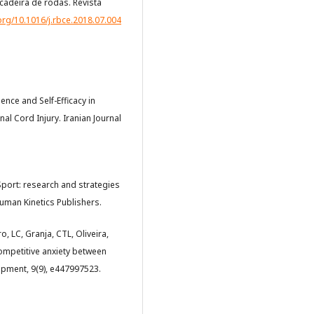
cadeira de rodas. Revista
.org/10.1016/j.rbce.2018.07.004
ence and Self-Efficacy in
al Cord Injury. Iranian Journal
 in Sport: research and strategies
Human Kinetics Publishers.
o, LC, Granja, CTL, Oliveira,
competitive anxiety between
opment, 9(9), e447997523.