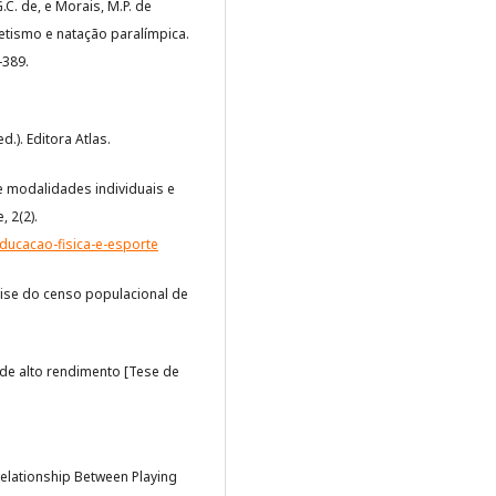
G.C. de, e Morais, M.P. de
letismo e natação paralímpica.
-389.
d.). Editora Atlas.
de modalidades individuais e
, 2(2).
educacao-fisica-e-esporte
nálise do censo populacional de
l de alto rendimento [Tese de
e Relationship Between Playing