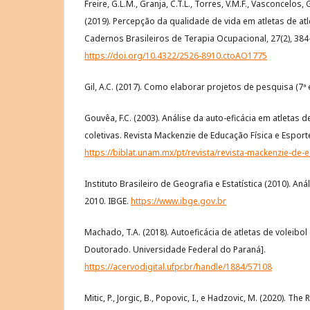
Freire, G.L.M., Granja, C.T.L., Torres, V.M.F., Vasconcelos, 
(2019). Percepção da qualidade de vida em atletas de at
Cadernos Brasileiros de Terapia Ocupacional, 27(2), 384
https://doi.org/10.4322/2526-8910.ctoAO1775
Gil, A.C. (2017). Como elaborar projetos de pesquisa (7ª e
Gouvêa, F.C. (2003). Análise da auto-eficácia em atletas 
coletivas. Revista Mackenzie de Educação Física e Esporte
https://biblat.unam.mx/pt/revista/revista-mackenzie-de-
Instituto Brasileiro de Geografia e Estatística (2010). A
2010. IBGE.
https://www.ibge.gov.br
Machado, T.A. (2018). Autoeficácia de atletas de voleibo
Doutorado. Universidade Federal do Paraná].
https://acervodigital.ufpr.br/handle/1884/57108
Mitic, P., Jorgic, B., Popovic, I., e Hadzovic, M. (2020). Th