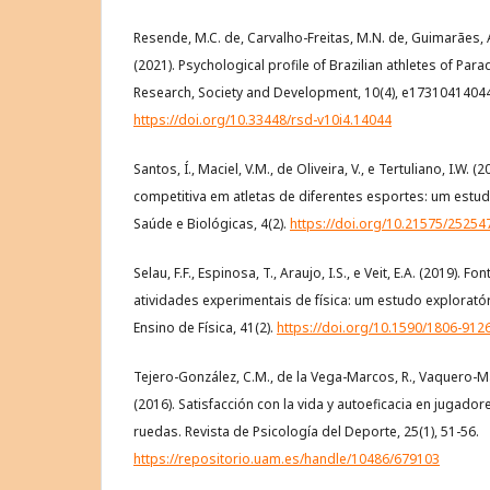
Resende, M.C. de, Carvalho-Freitas, M.N. de, Guimarães, A.
(2021). Psychological profile of Brazilian athletes of Par
Research, Society and Development, 10(4), e17310414044
https://doi.org/10.33448/rsd-v10i4.14044
Santos, Í., Maciel, V.M., de Oliveira, V., e Tertuliano, I.W. 
competitiva em atletas de diferentes esportes: um estud
Saúde e Biológicas, 4(2).
https://doi.org/10.21575/252
Selau, F.F., Espinosa, T., Araujo, I.S., e Veit, E.A. (2019). F
atividades experimentais de física: um estudo exploratóri
Ensino de Física, 41(2).
https://doi.org/10.1590/1806-912
Tejero-González, C.M., de la Vega-Marcos, R., Vaquero-Mae
(2016). Satisfacción con la vida y autoeficacia en jugador
ruedas. Revista de Psicología del Deporte, 25(1), 51-56.
https://repositorio.uam.es/handle/10486/679103