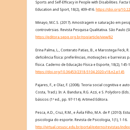
Sports and Self-Efficacy in People with Disabilities. Facta 
Education and Sport, 18(2), 409-416.
https://doi.org/10
Minayo, M.C.S. (2017). Amostragem e saturação em pesqu
controvérsias. Revista Pesquisa Qualitativa. São Paulo (SP)
https://editora.sepq.org.br/rpq/article/view/82
Erina Palma, L., Conterato Patias, B., e Marostega Feck, R. 
deficiência física: preferências, motivações e barreiras p
física. Caderno de Educação Física e Esporte, 18(2), 145-
https://doi.org/10.36453/2318-5104.2020.v18.n2.p145
Pajares, F., e Olaz, F. (2008). Teoria social cognitiva e aut
Costa, Trad.). In: A. Bandura, R.G. Azzi, e S. Polydoro (Eds
básicos (1ª ed., pp. 97-114). Artmed Editora.
Pesca, A.D., Cruz, R.M., e Ávila Filho, M.A. de P. (2010). E
psicologia do esporte. Revista de Psicologia, 1(1), 1-16.
http://virtual.cesusc.edu.br/portal/externo/revistas/inde