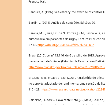
Prentice-Hall.
Bandura, A. (1997). Self-efficacy: the exercise of contro
Bardin, L. (2011). Análise de conteúdo. Edições 70.
Barella, M.B., Ruiz, L.C. de N., Portes, J.R.M., Pesca, A.D., 
autoeficácia em paratletas de rugby. Lecturas: Educación 
27-41.
https://doi.org/10.46642/efd.v26i284.1892
Brasil (2015). Lei n° 13.146, de 6 de julho de 2015. Aprova
pessoa com deficiência (Estatuto da Pessoa com Deficiên
http://www.planalto.gov.br/ccivil_03/_Ato2015-2018/2015
Brazuna, M.R., e Castro, E.M. (2001). A trajetória do atleta
no esporte adaptado de rendimento: uma revisão da litera
115-123.
https://www.researchgate.net/publication/2284
Calheiros, D. dos S., Cavalcante Neto, J.L., Melo, F.A.P. de,