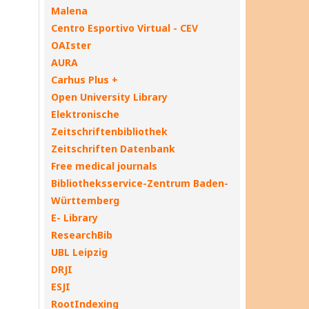
Malena
Centro Esportivo Virtual - CEV
OAIster
AURA
Carhus Plus +
Open University Library
Elektronische
Zeitschriftenbibliothek
Zeitschriften Datenbank
Free medical journals
Bibliotheksservice-Zentrum Baden-
Württemberg
E- Library
ResearchBib
UBL Leipzig
DRJI
ESJI
RootIndexing