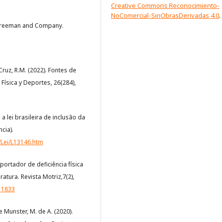
Creative Commons Reconocimiento-
NoComercial-SinObrasDerivadas 4.0
.
l. Freeman and Company.
e Cruz, R.M. (2022). Fontes de
Física y Deportes, 26(284),
 a lei brasileira de inclusão da
cia).
/Lei/L13146.htm
 portador de deficiência física
tura. Revista Motriz,7(2),
11833
 e Munster, M. de A. (2020).