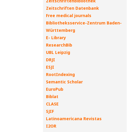
Zeitschriftenbibliothek
Zeitschriften Datenbank
Free medical journals
Bibliotheksservice-Zentrum Baden-
Württemberg
E- Library
ResearchBib
UBL Leipzig
DRJI
ESJI
RootIndexing
Semantic Scholar
EuroPub
Biblat
CLASE
SJIF
Latinoamericana Revistas
I2OR