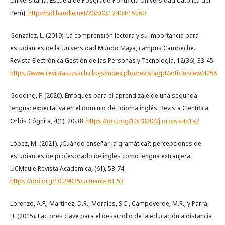
Universitaria. Escuela de Posgrado Pontificia Universidad Católica del
Perú].
http://hdl.handle.net/20.500.12404/15260
González, L. (2019). La comprensión lectora y su importancia para
estudiantes de la Universidad Mundo Maya, campus Campeche.
Revista Electrónica Gestión de las Personas y Tecnología, 12(36), 33-45.
https://www.revistas.usach.cl/ojs/index.php/revistagpt/article/view/4258
Gooding, F. (2020). Enfoques para el aprendizaje de una segunda
lengua: expectativa en el dominio del idioma inglés. Revista Científica
Orbis Cógnita, 4(1), 20-38.
https://doi.org/10.48204/j.orbis.v4n1a2
López, M. (2021). ¿Cuándo enseñar la gramática?: percepciones de
estudiantes de profesorado de inglés como lengua extranjera.
UCMaule Revista Académica, (61), 53-74.
https://doi.org/10.29035/ucmaule.61.53
Lorenzo, A.F., Martínez, D.R., Morales, S.C., Campoverde, M.R., y Parra,
H. (2015). Factores clave para el desarrollo de la educación a distancia