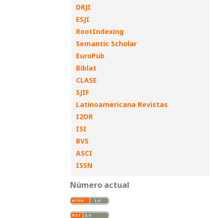
DRJI
ESJI
RootIndexing
Semantic Scholar
EuroPub
Biblat
CLASE
SJIF
Latinoamericana Revistas
I2OR
ISI
BVS
ASCI
ISSN
Número actual