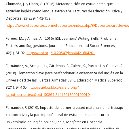
Chumaña, J., y Llano, G. (2018). Metacognición en estudiantes que
estudian inglés como lengua extranjera. Lecturas de Educación Física y
Deportes, 23(239), 142-152.
https://www.efdeportes.com/efdeportes/index.php/EFDeportes/article/vie
Fareed, M., y Almas, A. (2016). ESL Learners’ Writing Skills: Problems,
Factors and Suggestions. Journal of Education and Social Sciences,
42(1), 81-92.
https://doi.org/10.20547/jess0421604201
Fernández, A., Armijos, L., Cárdenas, F., Calero, S., Parra, H., y Galarza, S.
(2018). Elementos clave para perfeccionar la enseñanza del Inglés en la
Universidad de las Fuerzas Armadas ESPE. Educación Médica Superior,
32(1), 94-105.
http://scielo.sld.cu/scielo.php?
script=sci_arttext&pid=S0864-21412018000100010
Fernández, P. (2019). Impacto de learner-created materials en el trabajo
colaborativo y la participación oral de estudiantes en un curso
universitario de inglés online [Tesis, Magíster en Docencia