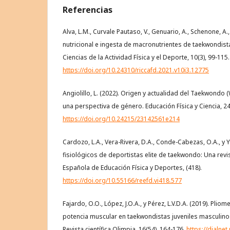
Referencias
Alva, L.M., Curvale Pautaso, V., Genuario, A., Schenone, A., 
nutricional e ingesta de macronutrientes de taekwondist
Ciencias de la Actividad Física y el Deporte, 10(3), 99-115.
https://doi.org/10.24310/riccafd.2021.v10i3.12775
Angiolillo, L. (2022). Origen y actualidad del Taekwondo 
una perspectiva de género. Educación Física y Ciencia, 24
https://doi.org/10.24215/23142561e214
Cardozo, L.A., Vera-Rivera, D.A., Conde-Cabezas, O.A., y 
fisiológicos de deportistas elite de taekwondo: Una revis
Española de Educación Física y Deportes, (418).
https://doi.org/10.55166/reefd.vi418.577
Fajardo, O.O., López, J.O.A., y Pérez, L.V.D.A. (2019). Pliom
potencia muscular en taekwondistas juveniles masculino
Revista científica Olimpia, 16(54), 164-176.
https://dialnet.