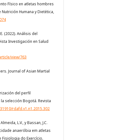
ento Físico en atletas hombres
 Nutrición Humana y Dietética,
1074
. (2022). Análisis del
vista Investigación en Salud
rticle/view/763
ers. Journal of Asian Martial
ización del perfil
la selección Bogotá. Revista
0.31910/rdafd.v1.n1.2015.302
Almeida, L.V., y Bassan, J.C.
cidade anaeróbia em atletas
 Fisiologia do Exercício,