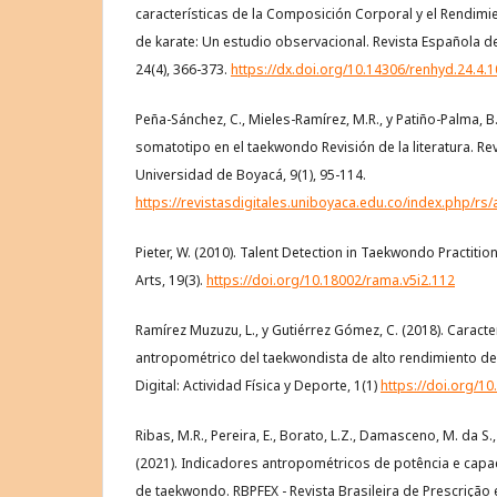
características de la Composición Corporal y el Rendimi
de karate: Un estudio observacional. Revista Española de
24(4), 366-373.
https://dx.doi.org/10.14306/renhyd.24.4.
Peña-Sánchez, C., Mieles-Ramírez, M.R., y Patiño-Palma, B.E
somatotipo en el taekwondo Revisión de la literatura. Re
Universidad de Boyacá, 9(1), 95-114.
https://revistasdigitales.uniboyaca.edu.co/index.php/rs/a
Pieter, W. (2010). Talent Detection in Taekwondo Practition
Arts, 19(3).
https://doi.org/10.18002/rama.v5i2.112
Ramírez Muzuzu, L., y Gutiérrez Gómez, C. (2018). Caracter
antropométrico del taekwondista de alto rendimiento de 
Digital: Actividad Física y Deporte, 1(1)
https://doi.org/1
Ribas, M.R., Pereira, E., Borato, L.Z., Damasceno, M. da S., 
(2021). Indicadores antropométricos de potência e capa
de taekwondo. RBPFEX - Revista Brasileira de Prescrição e