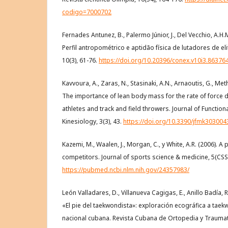
codigo=7000702
Fernades Antunez, B., Palermo Júnior, J., Del Vecchio, A.H.M
Perfil antropométrico e aptidão física de lutadores de e
10(3), 61-76.
https://doi.org/10.20396/conex.v10i3.86376
Kavvoura, A., Zaras, N., Stasinaki, A.N., Arnaoutis, G., Methe
The importance of lean body mass for the rate of force
athletes and track and field throwers. Journal of Functi
Kinesiology, 3(3), 43.
https://doi.org/10.3390/jfmk303004
Kazemi, M., Waalen, J., Morgan, C., y White, A.R. (2006). 
competitors. Journal of sports science & medicine, 5(CSSI
https://pubmed.ncbi.nlm.nih.gov/24357983/
León Valladares, D., Villanueva Cagigas, E., Anillo Badía, R
«El pie del taekwondista»: exploración ecográfica a taek
nacional cubana. Revista Cubana de Ortopedia y Traumat