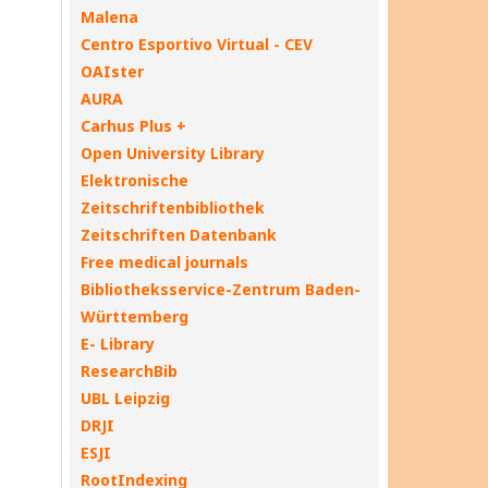
Malena
Centro Esportivo Virtual - CEV
OAIster
AURA
Carhus Plus +
Open University Library
Elektronische
Zeitschriftenbibliothek
Zeitschriften Datenbank
Free medical journals
Bibliotheksservice-Zentrum Baden-
Württemberg
E- Library
ResearchBib
UBL Leipzig
DRJI
ESJI
RootIndexing