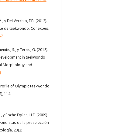
., y Del Vecchio, F.B. (2012).
lite de taekwondo. Conexões,
47
nitis, S., y Terzis, G. (2018).
 development in taekwondo
onal Morphology and
3
A profile of Olympic taekwondo
), 114.
., y Roche Egües, H.E. (2009).
wondistas de la preselección
ología, 23(2)