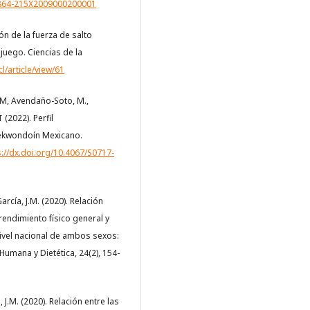
=S0864-215X2009000200001
ión de la fuerza de salto
 juego. Ciencias de la
cl/article/view/61
CM, Avendaño-Soto, M.,
(2022). Perfil
aekwondoín Mexicano.
s://dx.doi.org/10.4067/S0717-
arcía, J.M. (2020). Relación
 rendimiento físico general y
ivel nacional de ambos sexos:
Humana y Dietética, 24(2), 154-
 J.M. (2020). Relación entre las