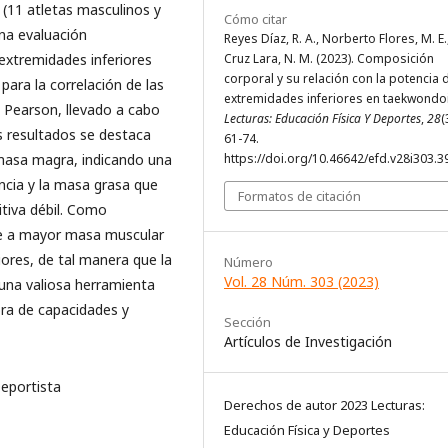
 (11 atletas masculinos y
Cómo citar
una evaluación
Reyes Díaz, R. A., Norberto Flores, M. E.
 extremidades inferiores
Cruz Lara, N. M. (2023). Composición
corporal y su relación con la potencia 
ara la correlación de las
extremidades inferiores en taekwondo
de Pearson, llevado a cabo
Lecturas: Educación Física Y Deportes
,
28
(
s resultados se destaca
61-74.
 masa magra, indicando una
https://doi.org/10.46642/efd.v28i303.3
encia y la masa grasa que
Formatos de citación
itiva débil. Como
que a mayor masa muscular
iores, de tal manera que la
Número
Vol. 28 Núm. 303 (2023)
una valiosa herramienta
ra de capacidades y
Sección
Artículos de Investigación
eportista
Derechos de autor 2023 Lecturas:
Educación Física y Deportes