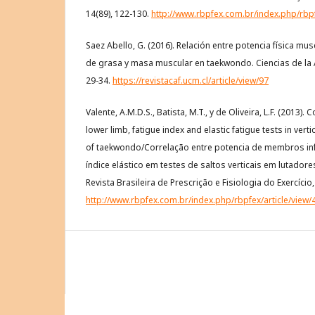
14(89), 122-130.
http://www.rbpfex.com.br/index.php/rbpf
Saez Abello, G. (2016). Relación entre potencia física mu
de grasa y masa muscular en taekwondo. Ciencias de la A
29-34.
https://revistacaf.ucm.cl/article/view/97
Valente, A.M.D.S., Batista, M.T., y de Oliveira, L.F. (2013)
lower limb, fatigue index and elastic fatigue tests in verti
of taekwondo/Correlação entre potencia de membros infe
índice elástico em testes de saltos verticais em lutador
Revista Brasileira de Prescrição e Fisiologia do Exercício,
http://www.rbpfex.com.br/index.php/rbpfex/article/view/