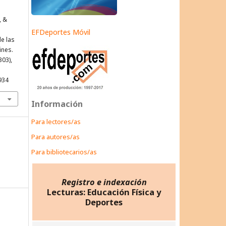
, &
EFDeportes Móvil
de las
ines.
303),
934
Información
Para lectores/as
Para autores/as
Para bibliotecarios/as
Registro e indexación
Lecturas: Educación Física y
Deportes