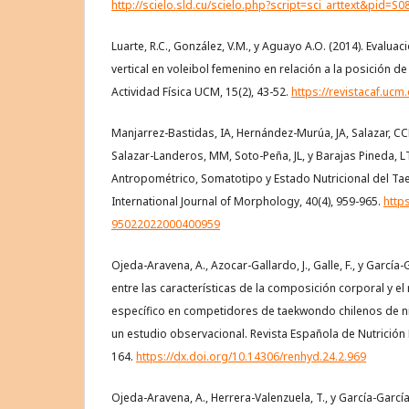
http://scielo.sld.cu/scielo.php?script=sci_arttext&pid
Luarte, R.C., González, V.M., y Aguayo A.O. (2014). Evaluac
vertical en voleibol femenino en relación a la posición de
Actividad Física UCM, 15(2), 43-52.
https://revistacaf.ucm.
Manjarrez-Bastidas, IA, Hernández-Murúa, JA, Salazar, C
Salazar-Landeros, MM, Soto-Peña, JL, y Barajas Pineda, LT 
Antropométrico, Somatotipo y Estado Nutricional del T
International Journal of Morphology, 40(4), 959-965.
http
95022022000400959
Ojeda-Aravena, A., Azocar-Gallardo, J., Galle, F., y García-G
entre las características de la composición corporal y el
específico en competidores de taekwondo chilenos de n
un estudio observacional. Revista Española de Nutrición 
164.
https://dx.doi.org/10.14306/renhyd.24.2.969
Ojeda-Aravena, A., Herrera-Valenzuela, T., y García-García,