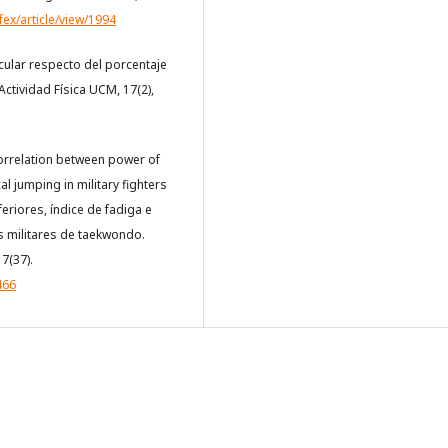
ex/article/view/1994
scular respecto del porcentaje
ctividad Física UCM, 17(2),
. Correlation between power of
cal jumping in military fighters
riores, índice de fadiga e
es militares de taekwondo.
 7(37).
466