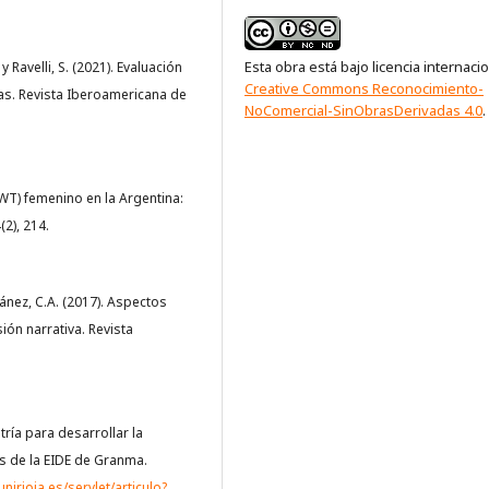
Esta obra está bajo licencia internaci
y Ravelli, S. (2021). Evaluación
Creative Commons Reconocimiento-
as. Revista Iberoamericana de
NoComercial-SinObrasDerivadas 4.0
.
(WT) femenino en la Argentina:
(2), 214.
Yánez, C.A. (2017). Aspectos
ión narrativa. Revista
etría para desarrollar la
s de la EIDE de Granma.
unirioja.es/servlet/articulo?