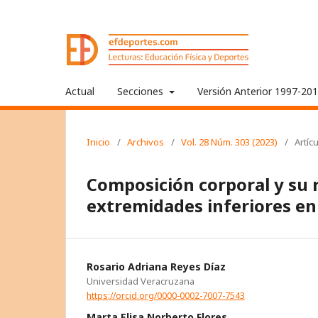
Actual
Secciones
Versión Anterior 1997-20
Inicio
/
Archivos
/
Vol. 28 Núm. 303 (2023)
/
Artíc
Composición corporal y su r
extremidades inferiores e
Rosario Adriana Reyes Díaz
Universidad Veracruzana
https://orcid.org/0000-0002-7007-7543
Marta Elisa Norberto Flores