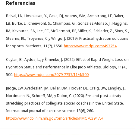
Referencias
Belval, LN, Hosokawa, Y., Casa, DJ, Adams, WM, Armstrong, LE, Baker,
LB, Burke, L., Cheuvront, S., Chiampas, G., González-Alonso, J., Huggins,
RA, Kavouras, SA, Lee, EC, McDermott, BP, Miller, K., Schlader, Z., Sims, S.,
Stearns, RL, Troyanos, C.y Wingo, J. (2019). Practical hydration solutions
for sports. Nutrients, 11(7), 1550.
https://www.mdpi.com/493754
Ceylan, B., Aydos, L., y Šimenko, J. (2022). Effect of Rapid Weight Loss on
Hydration Status and Performance in Elite Judo Athletes. Biology, 11(4),
500.
https://www.mdpi.com/2079-7737/11/4/500
Judge, LW, Avedesian, JM, Bellar, DM, Hoover, DL, Craig, BW, Langley, J.,
Nordmann, N., Schoeff, MA, y Dickin, C. (2020). Pre-and post-activity
stretching practices of collegiate soccer coaches in the United State.
International journal of exercise science, 13(6), 260.
https://www.ncbi.nlm.nih.gov/pmc/articles/PMC7039475/