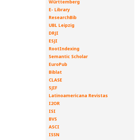
Württemberg
E- Library
ResearchBib
UBL Leipzig
DRJI
ESJI
RootIndexing
Semantic Scholar
EuroPub
Biblat
CLASE
SJIF
Latinoamericana Revistas
I2OR
ISI
BVS
ASCI
ISSN