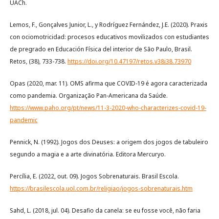
UACh.
Lemos, F., Gonçalves Junior, L., y Rodríguez Fernández, J.E. (2020). Praxis
con ociomotricidad: procesos educativos movilizados con estudiantes
de pregrado en Educación Física del interior de São Paulo, Brasil.
Retos, (38), 733-738.
https://doi.org/10.47197/retos.v38i38.73970
Opas (2020, mar. 11). OMS afirma que COVID-19 é agora caracterizada
como pandemia. Organização Pan-Americana da Saúde.
https://www.paho.org/pt/news/11-3-2020-who-characterizes-covid-19-
pandemic
Pennick, N. (1992). Jogos dos Deuses: a origem dos jogos de tabuleiro
segundo a magia e a arte divinatória. Editora Mercuryo.
Percília, E. (2022, out. 09). Jogos Sobrenaturais. Brasil Escola.
https://brasilescola.uol.com.br/religiao/jogos-sobrenaturais.htm
Sahd, L. (2018, jul. 04). Desafio da canela: se eu fosse você, não faria