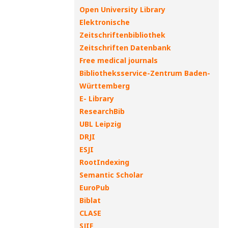
Open University Library
Elektronische
Zeitschriftenbibliothek
Zeitschriften Datenbank
Free medical journals
Bibliotheksservice-Zentrum Baden-
Württemberg
E- Library
ResearchBib
UBL Leipzig
DRJI
ESJI
RootIndexing
Semantic Scholar
EuroPub
Biblat
CLASE
SJIF