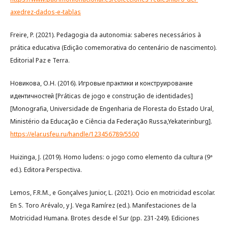
axedrez-dados-e-tablas
Freire, P. (2021). Pedagogia da autonomia: saberes necessários à
prática educativa (Edição comemorativa do centenário de nascimento).
Editorial Paz e Terra.
Новикова, О.Н. (2016). Игровые практики и конструирование
идентичностей [Práticas de jogo e construção de identidades]
[Monografia, Universidade de Engenharia de Floresta do Estado Ural,
Ministério da Educação e Ciência da Federação Russa,Yekaterinburg].
https://elar.usfeu.ru/handle/123456789/5500
Huizinga, J. (2019). Homo ludens: o jogo como elemento da cultura (9ª
ed.). Editora Perspectiva.
Lemos, F.R.M., e Gonçalves Junior, L. (2021). Ocio en motricidad escolar.
En S. Toro Arévalo, y J. Vega Ramírez (ed.). Manifestaciones de la
Motricidad Humana. Brotes desde el Sur (pp. 231-249). Ediciones