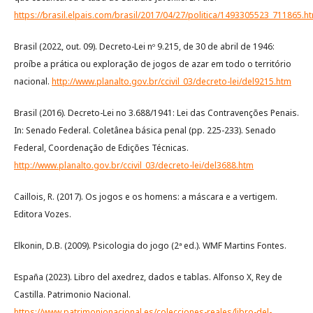
https://brasil.elpais.com/brasil/2017/04/27/politica/1493305523_711865.h
Brasil (2022, out. 09). Decreto-Lei nº 9.215, de 30 de abril de 1946:
proíbe a prática ou exploração de jogos de azar em todo o território
nacional.
http://www.planalto.gov.br/ccivil_03/decreto-lei/del9215.htm
Brasil (2016). Decreto-Lei no 3.688/1941: Lei das Contravenções Penais.
In: Senado Federal. Coletânea básica penal (pp. 225-233). Senado
Federal, Coordenação de Edições Técnicas.
http://www.planalto.gov.br/ccivil_03/decreto-lei/del3688.htm
Caillois, R. (2017). Os jogos e os homens: a máscara e a vertigem.
Editora Vozes.
Elkonin, D.B. (2009). Psicologia do jogo (2ª ed.). WMF Martins Fontes.
España (2023). Libro del axedrez, dados e tablas. Alfonso X, Rey de
Castilla. Patrimonio Nacional.
https://www.patrimonionacional.es/colecciones-reales/libro-del-