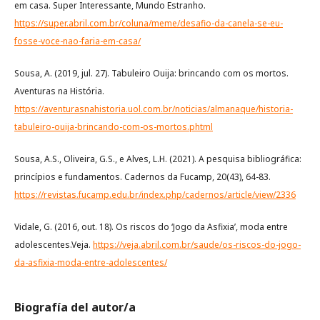
em casa. Super Interessante, Mundo Estranho.
https://super.abril.com.br/coluna/meme/desafio-da-canela-se-eu-
fosse-voce-nao-faria-em-casa/
Sousa, A. (2019, jul. 27). Tabuleiro Ouija: brincando com os mortos.
Aventuras na História.
https://aventurasnahistoria.uol.com.br/noticias/almanaque/historia-
tabuleiro-ouija-brincando-com-os-mortos.phtml
Sousa, A.S., Oliveira, G.S., e Alves, L.H. (2021). A pesquisa bibliográfica:
princípios e fundamentos. Cadernos da Fucamp, 20(43), 64-83.
https://revistas.fucamp.edu.br/index.php/cadernos/article/view/2336
Vidale, G. (2016, out. 18). Os riscos do ‘Jogo da Asfixia’, moda entre
adolescentes.Veja.
https://veja.abril.com.br/saude/os-riscos-do-jogo-
da-asfixia-moda-entre-adolescentes/
Biografía del autor/a