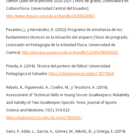
cantón Quito en el período 2020-2021 [Tesis de grado, Licenciatura en
Cultura Física. Universidad Central del Ecuador].
http://www.dspace.uce.edu.ec/handle/25000/24907
Pesantez, J., y Hernández, D. (2022). Programa de enseñanza de los
fundamentos técnicos en la iniciación del arquero [Tesis de pregrado,
Licenciado en Pedagogía de la Actividad Física. Universidad de
Cuenca].
http://dspace.ucuenca.edu.ec/handle/123456789/38250
Pineda, A. (2018). Técnica del portero de fútbol. Universidad
Pedagógica el Salvador.
https://slideplayer.es/slide/12877604/
Rebelo, R., Figueiredo, A., Coelho, M., y Tessitore, A. (2016).
Assessment of Technical Skills in Young Soccer Goalkeepers: Reliability
and Validity of Two Goalkeeper-Specific Tests. Journal of Sports
Science and Medicine, 15(1), 516-523.
https://pubmed.ncbi.nlm.nih.gov/27803631/
Sainz, P., Adán, L., García, A., Gómez, M., Nikolic, B., y Ortega, E. (2019).