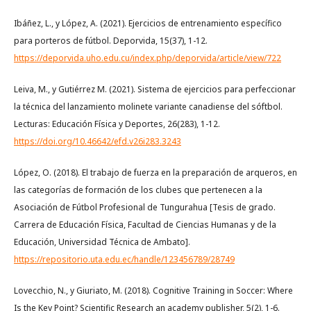
Ibáñez, L., y López, A. (2021). Ejercicios de entrenamiento específico
para porteros de fútbol. Deporvida, 15(37), 1-12.
https://deporvida.uho.edu.cu/index.php/deporvida/article/view/722
Leiva, M., y Gutiérrez M. (2021). Sistema de ejercicios para perfeccionar
la técnica del lanzamiento molinete variante canadiense del sóftbol.
Lecturas: Educación Física y Deportes, 26(283), 1-12.
https://doi.org/10.46642/efd.v26i283.3243
López, O. (2018). El trabajo de fuerza en la preparación de arqueros, en
las categorías de formación de los clubes que pertenecen a la
Asociación de Fútbol Profesional de Tungurahua [Tesis de grado.
Carrera de Educación Física, Facultad de Ciencias Humanas y de la
Educación, Universidad Técnica de Ambato].
https://repositorio.uta.edu.ec/handle/123456789/28749
Lovecchio, N., y Giuriato, M. (2018). Cognitive Training in Soccer: Where
Is the Key Point? Scientific Research an academy publisher, 5(2), 1-6.