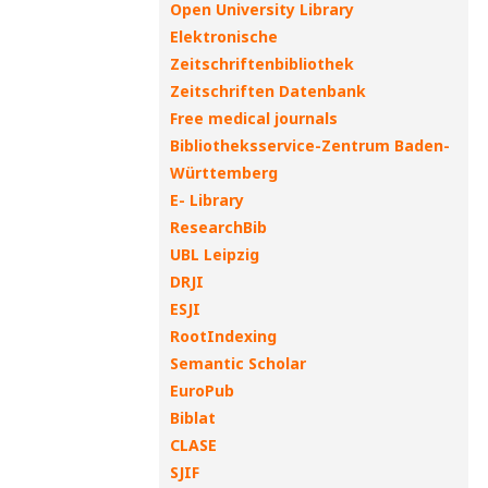
Open University Library
Elektronische
Zeitschriftenbibliothek
Zeitschriften Datenbank
Free medical journals
Bibliotheksservice-Zentrum Baden-
Württemberg
E- Library
ResearchBib
UBL Leipzig
DRJI
ESJI
RootIndexing
Semantic Scholar
EuroPub
Biblat
CLASE
SJIF