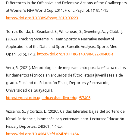
Differences in the Offensive and Defensive Actions of the Goalkeepers
at Women’s FIFA World Cup 2011. Front. Psychol, 1(19), 1-15.
https://doi.org/10.3389/fpsyg.2019.00223
Torres-Ronda, L., Beanland, E., Whitehead, S., Sweeting, A., y Clubb, J.
(2022). Tracking Systems in Team Sports: A Narrative Review of
Applications of the Data and Sport Specific Analysis. Sports Med -
Open, 8(15), 1-12.
https://doi.org/10.1186/s40798-022-00408-z
Vera, R. (2021). Metodologías de mejoramiento para la eficacia de los
fundamentos técnicos en arqueros de fútbol etapa juvenil [Tesis de
grado. Facultad de Educación Física, Deportes y Recreación,
Universidad de Guayaquil].
http://repositorio.ug.edu.ec/handle/redug/57406
Vizcaíno, S., y Cortizo, L. (2020). Caídas laterales bajas del portero de
fútbol. Incidencia, biomecánica y entrenamiento. Lecturas: Educación
Física y Deportes, 24(261), 14-25.
https://doi.org/10.46642/efd.v24i261.1464