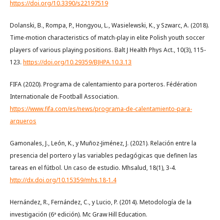
https://doi.org/10.3390/s22197519
Dolanski, B., Rompa, P., Hongyou, L., Wasielewski, K., y Szwarc, A. (2018).
Time-motion characteristics of match-play in elite Polish youth soccer
players of various playing positions. Balt J Health Phys Act., 10(3), 115-
123.
https://doi.org/10.29359/BJHPA.10.3.13
FIFA (2020). Programa de calentamiento para porteros. Fédération
Internationale de Football Association.
https://www.fifa.com/es/news/programa-de-calentamiento-para-
arqueros
Gamonales, J., León, K., y Muñoz-Jiménez, J. (2021). Relación entre la
presencia del portero y las variables pedagógicas que definen las
tareas en el fútbol. Un caso de estudio. Mhsalud, 18(1), 3-4.
http://dx.doi.org/10.15359/mhs.18-1.4
Hernández, R., Fernández, C., y Lucio, P. (2014). Metodología de la
investigación (6ª edición). Mc Graw Hill Education.