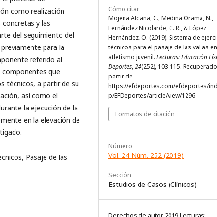
Cómo citar
ión como realización
Mojena Aldana, C., Medina Orama, N.,
s concretas y las
Fernández Nicolarde, C. R., & López
parte del seguimiento del
Hernández, O. (2019). Sistema de ejerc
 previamente para la
técnicos para el pasaje de las vallas en
atletismo juvenil.
Lecturas: Educación Fís
mponente referido al
Deportes
,
24
(252), 103-115. Recuperado
les componentes que
partir de
 técnicos, a partir de su
https://efdeportes.com/efdeportes/in
pación, así como el
p/EFDeportes/article/view/1296
rante la ejecución de la
Formatos de citación
lemente en la elevación de
stigado.
Número
Vol. 24 Núm. 252 (2019)
écnicos, Pasaje de las
Sección
Estudios de Casos (Clínicos)
Derechos de autor 2019 Lecturas: