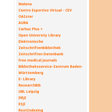
Malena
Centro Esportivo Virtual - CEV
OAIster
AURA
Carhus Plus +
Open University Library
Elektronische
Zeitschriftenbibliothek
Zeitschriften Datenbank
Free medical journals
Bibliotheksservice-Zentrum Baden-
Württemberg
E- Library
ResearchBib
UBL Leipzig
DRJI
ESJI
RootIndexing