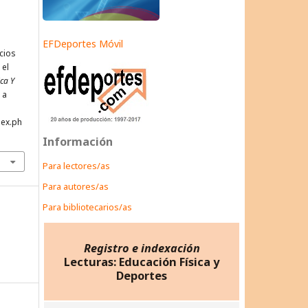
EFDeportes Móvil
icios
 el
ica Y
 a
dex.ph
Información
Para lectores/as
Para autores/as
Para bibliotecarios/as
Registro e indexación
Lecturas: Educación Física y
Deportes