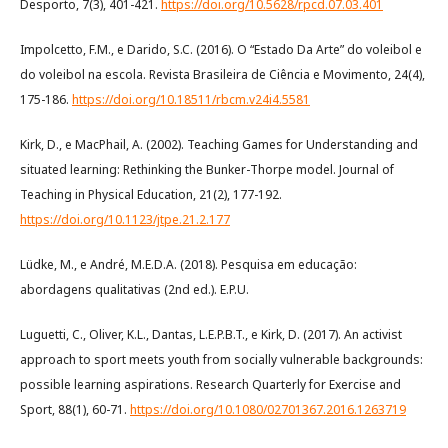
Desporto, 7(3), 401-421.
https://doi.org/10.5628/rpcd.07.03.401
Impolcetto, F.M., e Darido, S.C. (2016). O “Estado Da Arte” do voleibol e
do voleibol na escola. Revista Brasileira de Ciência e Movimento, 24(4),
175-186.
https://doi.org/10.18511/rbcm.v24i4.5581
Kirk, D., e MacPhail, A. (2002). Teaching Games for Understanding and
situated learning: Rethinking the Bunker-Thorpe model. Journal of
Teaching in Physical Education, 21(2), 177-192.
https://doi.org/10.1123/jtpe.21.2.177
Lüdke, M., e André, M.E.D.A. (2018). Pesquisa em educação:
abordagens qualitativas (2nd ed.). E.P.U.
Luguetti, C., Oliver, K.L., Dantas, L.E.P.B.T., e Kirk, D. (2017). An activist
approach to sport meets youth from socially vulnerable backgrounds:
possible learning aspirations. Research Quarterly for Exercise and
Sport, 88(1), 60-71.
https://doi.org/10.1080/02701367.2016.1263719