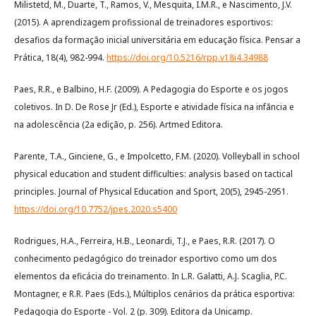
Milistetd, M., Duarte, T., Ramos, V., Mesquita, I.M.R., e Nascimento, J.V.
(2015). A aprendizagem profissional de treinadores esportivos:
desafios da formação inicial universitária em educação física. Pensar a
Prática, 18(4), 982-994.
https://doi.org/10.5216/rpp.v18i4.34988
Paes, R.R., e Balbino, H.F. (2009). A Pedagogia do Esporte e os jogos
coletivos. In D. De Rose Jr (Ed.), Esporte e atividade física na infãncia e
na adolescência (2a edição, p. 256). Artmed Editora.
Parente, T.A., Ginciene, G., e Impolcetto, F.M. (2020). Volleyball in school
physical education and student difficulties: analysis based on tactical
principles. Journal of Physical Education and Sport, 20(5), 2945-2951.
https://doi.org/10.7752/jpes.2020.s5400
Rodrigues, H.A., Ferreira, H.B., Leonardi, T.J., e Paes, R.R. (2017). O
conhecimento pedagógico do treinador esportivo como um dos
elementos da eficácia do treinamento. In L.R. Galatti, A.J. Scaglia, P.C.
Montagner, e R.R. Paes (Eds.), Múltiplos cenários da prática esportiva:
Pedagogia do Esporte - Vol. 2 (p. 309). Editora da Unicamp.