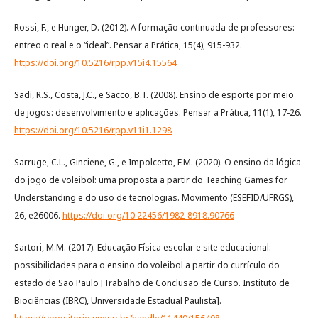
Rossi, F., e Hunger, D. (2012). A formação continuada de professores:
entreo o real e o “ideal”. Pensar a Prática, 15(4), 915-932.
https://doi.org/10.5216/rpp.v15i4.15564
Sadi, R.S., Costa, J.C., e Sacco, B.T. (2008). Ensino de esporte por meio
de jogos: desenvolvimento e aplicações. Pensar a Prática, 11(1), 17-26.
https://doi.org/10.5216/rpp.v11i1.1298
Sarruge, C.L., Ginciene, G., e Impolcetto, F.M. (2020). O ensino da lógica
do jogo de voleibol: uma proposta a partir do Teaching Games for
Understanding e do uso de tecnologias. Movimento (ESEFID/UFRGS),
26, e26006.
https://doi.org/10.22456/1982-8918.90766
Sartori, M.M. (2017). Educação Física escolar e site educacional:
possibilidades para o ensino do voleibol a partir do currículo do
estado de São Paulo [Trabalho de Conclusão de Curso. Instituto de
Biociências (IBRC), Universidade Estadual Paulista].