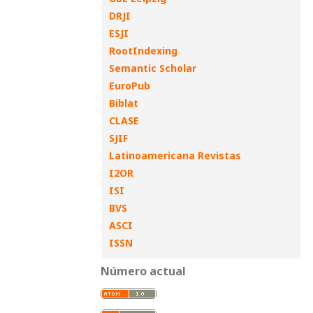
DRJI
ESJI
RootIndexing
Semantic Scholar
EuroPub
Biblat
CLASE
SJIF
Latinoamericana Revistas
I2OR
ISI
BVS
ASCI
ISSN
Número actual