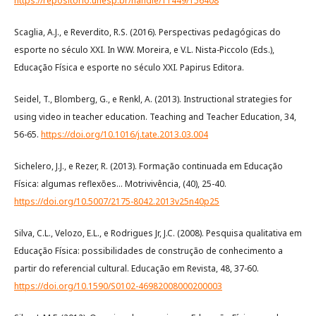
https://repositorio.unesp.br/handle/11449/156408
Scaglia, A.J., e Reverdito, R.S. (2016). Perspectivas pedagógicas do
esporte no século XXI. In W.W. Moreira, e V.L. Nista-Piccolo (Eds.),
Educação Física e esporte no século XXI. Papirus Editora.
Seidel, T., Blomberg, G., e Renkl, A. (2013). Instructional strategies for
using video in teacher education. Teaching and Teacher Education, 34,
56-65.
https://doi.org/10.1016/j.tate.2013.03.004
Sichelero, J.J., e Rezer, R. (2013). Formação continuada em Educação
Física: algumas reflexões... Motrivivência, (40), 25-40.
https://doi.org/10.5007/2175-8042.2013v25n40p25
Silva, C.L., Velozo, E.L., e Rodrigues Jr, J.C. (2008). Pesquisa qualitativa em
Educação Física: possibilidades de construção de conhecimento a
partir do referencial cultural. Educação em Revista, 48, 37-60.
https://doi.org/10.1590/S0102-46982008000200003