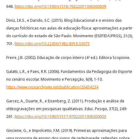
648.
https://doi.org/10.1590/s1518-76322011000300009
Diniz, I.K.S., e Darido, S.C. (2015). Blog Educacional e o ensino das
danças folclóricas nas aulas de educação física: aproximações a partir
do currículo do estado de São Paulo. Movimento (ESEFID/UFRGS), 21(3),
701.
https://doi.org/10.22456/1982-8918.53073
Freire, J.B. (2002). Educação de corpo inteiro (4ª ed.). Editora Scopione.
Galatti, L.R., e Paes, R.R. (2006). Fundamentos da Pedagogia do Esporte
no cenário escolar. Movimento e Percepção, 6(9), 1-10.
https://www.researchgate.net/publication/26434234
Garcez, A., Duarte, R., e Eisenberg, Z. (2011). Produção e análise de
vídeogravações em pesquisas qualitativas. Educ. Pesqui, 37(2), 249-
261.
https://doi.org/10.1590/S1517-97022011000200003
Ginciene, G., e Impolcetto, F.M. (2019). Primeiras aproximações para
uma proposta de ensino dos jogos de rede/parede: reflexões sobre