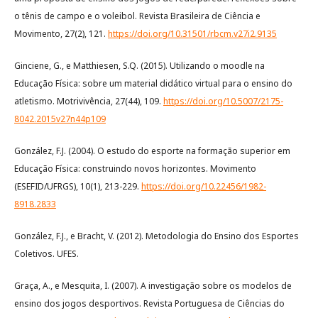
o tênis de campo e o voleibol. Revista Brasileira de Ciência e
Movimento, 27(2), 121.
https://doi.org/10.31501/rbcm.v27i2.9135
Ginciene, G., e Matthiesen, S.Q. (2015). Utilizando o moodle na
Educação Física: sobre um material didático virtual para o ensino do
atletismo. Motrivivência, 27(44), 109.
https://doi.org/10.5007/2175-
8042.2015v27n44p109
González, F.J. (2004). O estudo do esporte na formação superior em
Educação Física: construindo novos horizontes. Movimento
(ESEFID/UFRGS), 10(1), 213-229.
https://doi.org/10.22456/1982-
8918.2833
González, F.J., e Bracht, V. (2012). Metodologia do Ensino dos Esportes
Coletivos. UFES.
Graça, A., e Mesquita, I. (2007). A investigação sobre os modelos de
ensino dos jogos desportivos. Revista Portuguesa de Ciências do