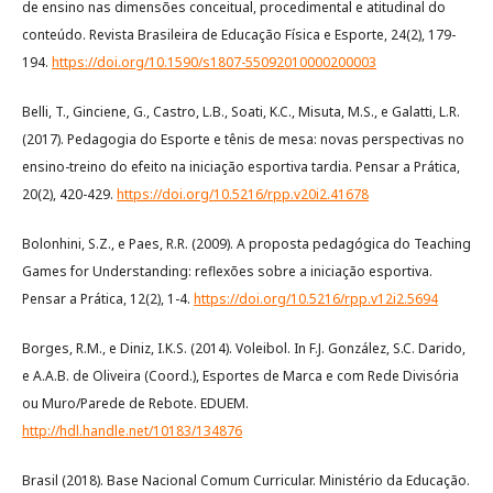
de ensino nas dimensões conceitual, procedimental e atitudinal do
conteúdo. Revista Brasileira de Educação Física e Esporte, 24(2), 179-
194.
https://doi.org/10.1590/s1807-55092010000200003
Belli, T., Ginciene, G., Castro, L.B., Soati, K.C., Misuta, M.S., e Galatti, L.R.
(2017). Pedagogia do Esporte e tênis de mesa: novas perspectivas no
ensino-treino do efeito na iniciação esportiva tardia. Pensar a Prática,
20(2), 420-429.
https://doi.org/10.5216/rpp.v20i2.41678
Bolonhini, S.Z., e Paes, R.R. (2009). A proposta pedagógica do Teaching
Games for Understanding: reflexões sobre a iniciação esportiva.
Pensar a Prática, 12(2), 1-4.
https://doi.org/10.5216/rpp.v12i2.5694
Borges, R.M., e Diniz, I.K.S. (2014). Voleibol. In F.J. González, S.C. Darido,
e A.A.B. de Oliveira (Coord.), Esportes de Marca e com Rede Divisória
ou Muro/Parede de Rebote. EDUEM.
http://hdl.handle.net/10183/134876
Brasil (2018). Base Nacional Comum Curricular. Ministério da Educação.