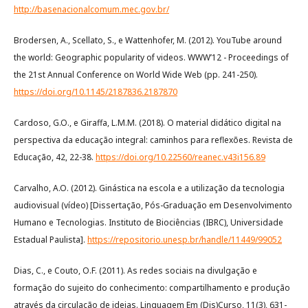
http://basenacionalcomum.mec.gov.br/
Brodersen, A., Scellato, S., e Wattenhofer, M. (2012). YouTube around
the world: Geographic popularity of videos. WWW’12 - Proceedings of
the 21st Annual Conference on World Wide Web (pp. 241-250).
https://doi.org/10.1145/2187836.2187870
Cardoso, G.O., e Giraffa, L.M.M. (2018). O material didático digital na
perspectiva da educação integral: caminhos para reflexões. Revista de
Educação, 42, 22-38.
https://doi.org/10.22560/reanec.v43i156.89
Carvalho, A.O. (2012). Ginástica na escola e a utilização da tecnologia
audiovisual (vídeo) [Dissertação, Pós-Graduação em Desenvolvimento
Humano e Tecnologias. Instituto de Biociências (IBRC), Universidade
Estadual Paulista].
https://repositorio.unesp.br/handle/11449/99052
Dias, C., e Couto, O.F. (2011). As redes sociais na divulgação e
formação do sujeito do conhecimento: compartilhamento e produção
através da circulação de ideias. Linguagem Em (Dis)Curso, 11(3), 631-