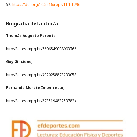
58.
https://doi.org/10.5216/rpp.v11i1.1796
Biografía del autor/a
Thomás Augusto Parente,
http://lattes.cnpq.br/6606549008993766
Guy Ginciene,
http://lattes.cnpq.br/4920258823233058
Fernanda Moreto Impolcetto,
http://lattes.cnpq.br/8235194832537824