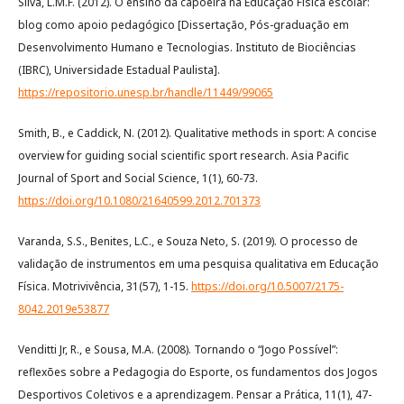
Silva, L.M.F. (2012). O ensino da capoeira na Educação Física escolar:
blog como apoio pedagógico [Dissertação, Pós-graduação em
Desenvolvimento Humano e Tecnologias. Instituto de Biociências
(IBRC), Universidade Estadual Paulista].
https://repositorio.unesp.br/handle/11449/99065
Smith, B., e Caddick, N. (2012). Qualitative methods in sport: A concise
overview for guiding social scientific sport research. Asia Pacific
Journal of Sport and Social Science, 1(1), 60-73.
https://doi.org/10.1080/21640599.2012.701373
Varanda, S.S., Benites, L.C., e Souza Neto, S. (2019). O processo de
validação de instrumentos em uma pesquisa qualitativa em Educação
Física. Motrivivência, 31(57), 1-15.
https://doi.org/10.5007/2175-
8042.2019e53877
Venditti Jr, R., e Sousa, M.A. (2008). Tornando o “Jogo Possível”:
reflexões sobre a Pedagogia do Esporte, os fundamentos dos Jogos
Desportivos Coletivos e a aprendizagem. Pensar a Prática, 11(1), 47-