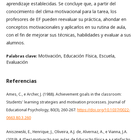
aprendizaje establecidas. Se concluye que, a partir del
conocimiento del clima motivacional para la tarea, los
profesores de EF pueden reevaluar su práctica, ahondar en
conceptos motivacionales y aplicarlos en su rutina de aula,
con el fin de mejorar sus técnicas, habilidades y evaluar a sus
alumnos.
Motivación, Educación Física, Escuela,
Palabras clave:
Evaluación
Referencias
Ames, C., e Archer, J. (1988). Achievement goals in the classroom:
Students' learning strategies and motivation processes. Journal of
Educational Psychology, 80(3), 260-267.
https://doi.org/10.1037/0022-
0663.80.3.260
Aniszewski, E., Henrique, J., Oliveira, A.J. de, Alvernaz, A., e Vianna, J.A.
(2019). A (Des) motivação nas aulas de Educação Física e a satisfação