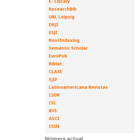
E- Library
ResearchBib
UBL Leipzig
DRJI
ESJI
RootIndexing
Semantic Scholar
EuroPub
Biblat
CLASE
SJIF
Latinoamericana Revistas
I2OR
ISI
BVS
ASCI
ISSN
Número actual