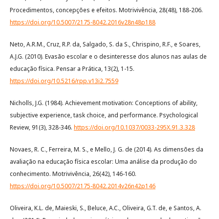
Procedimentos, concepções e efeitos. Motrivivência, 28(48), 188-206.
https://doi.org/10.5007/2175-8042.2016v28n48p188
Neto, A.R.M., Cruz, R.P. da, Salgado, S. da S., Chrispino, R.F., e Soares,
A.J.G. (2010). Evasão escolar e o desinteresse dos alunos nas aulas de
educação física. Pensar a Prática, 13(2), 1-15.
https://doi.org/10.5216/rpp.v13i2.7559
Nicholls, J.G. (1984). Achievement motivation: Conceptions of ability,
subjective experience, task choice, and performance. Psychological
Review, 91(3), 328-346.
https://doi.org/10.1037/0033-295X.91.3.328
Novaes, R. C., Ferreira, M. S., e Mello, J. G. de (2014). As dimensões da
avaliação na educação física escolar: Uma análise da produção do
conhecimento. Motrivivência, 26(42), 146-160.
https://doi.org/10.5007/2175-8042.2014v26n42p146
Oliveira, K.L. de, Maieski, S., Beluce, A.C., Oliveira, G.T. de, e Santos, A.