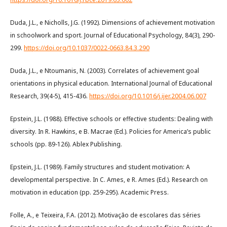
Duda, J.L., e Nicholls, J.G. (1992). Dimensions of achievement motivation
in schoolwork and sport. Journal of Educational Psychology, 84(3), 290-
299.
https://doi.org/10.1037/0022-0663.84.3.290
Duda, J.L., e Ntoumanis, N. (2003). Correlates of achievement goal
orientations in physical education. International Journal of Educational
Research, 39(4-5), 415-436.
https://doi.org/10.1016/j.ijer.2004.06.007
Epstein, J.L. (1988). Effective schools or effective students: Dealing with
diversity. In R. Hawkins, e B. Macrae (Ed.). Policies for America’s public
schools (pp. 89-126). Ablex Publishing.
Epstein, J.L. (1989). Family structures and student motivation: A
developmental perspective. In C. Ames, e R. Ames (Ed.). Research on
motivation in education (pp. 259-295). Academic Press.
Folle, A., e Teixeira, F.A. (2012). Motivação de escolares das séries