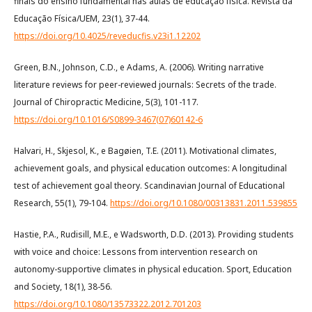
finais do ensino fundamental nas aulas de educação física. Revista da
Educação Física/UEM, 23(1), 37-44.
https://doi.org/10.4025/reveducfis.v23i1.12202
Green, B.N., Johnson, C.D., e Adams, A. (2006). Writing narrative
literature reviews for peer-reviewed journals: Secrets of the trade.
Journal of Chiropractic Medicine, 5(3), 101-117.
https://doi.org/10.1016/S0899-3467(07)60142-6
Halvari, H., Skjesol, K., e Bagøien, T.E. (2011). Motivational climates,
achievement goals, and physical education outcomes: A longitudinal
test of achievement goal theory. Scandinavian Journal of Educational
Research, 55(1), 79-104.
https://doi.org/10.1080/00313831.2011.539855
Hastie, P.A., Rudisill, M.E., e Wadsworth, D.D. (2013). Providing students
with voice and choice: Lessons from intervention research on
autonomy-supportive climates in physical education. Sport, Education
and Society, 18(1), 38-56.
https://doi.org/10.1080/13573322.2012.701203