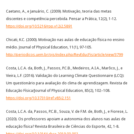
Caetano, A., e Januário, C. (2009). Motivação, teoria das metas
discentes e competência percebida. Pensar a Prática, 12(2), 1-12.
https://doi.org/10.5216/rpp.v12i2.5891
Chicati, K.C. (2000). Motivação nas aulas de educação física no ensino
médio. Journal of Physical Education, 11(1), 97-105.
http://periodicos.uem.br/ojs/index.php/RevEducFis/article/view/3799
Costa, L.C.A. da, Both, J., Passos, P.C.B., Medeiros, A.I.A., Marôco, J., e
Vieira, L.F. (2016). Validação do Learning Climate Questionnaire (LCQ):
Um questionário para avaliação do clima de aprendizagem. Revista de
Educação Física/Journal of Physical Education, 85(2), 102–108.
https://doi.org/10.37310/ref.v85i2.151
Costa, L.C.A. da, Passos, P.C.B., Souza, V. de F.M. de, Both, J., e Fiorese, L.
(2020). Os professores apoiam a autonomia dos alunos nas aulas de
educação física? Revista Brasileira de Ciências do Esporte, 42, 1-8.
https://doi.org/10.1016/j.rbce.2019.03.002