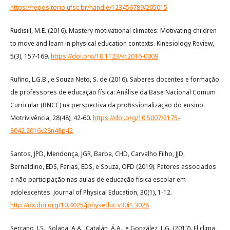
https://repositorio.ufsc.br/handle/123456789/205015
Rudisill, M.E. (2016). Mastery motivational climates: Motivating children
to move and learn in physical education contexts. Kinesiology Review,
5(3), 157-169.
https://doi.org/10.1123/kr.2016-0009
Rufino, L.G.B., e Souza Neto, S. de (2016). Saberes docentes e formação
de professores de educação física: Análise da Base Nacional Comum
Curricular (BNCC) na perspectiva da profissionalização do ensino.
Motrivivência, 28(48), 42-60.
https://doi.org/10.5007/2175-
8042.2016v28n48p42
Santos, JPD, Mendonça, JGR, Barba, CHD, Carvalho Filho, JJD,
Bernaldino, EDS, Farias, EDS, e Souza, OFD (2019). Fatores associados
a não participação nas aulas de educação física escolar em
adolescentes. Journal of Physical Education, 30(1), 1-12.
http://dx.doi.org/10.4025/jphyseduc.v30i1.3028
Serrano, J.S., Solana, A.A., Catalán, Á.A., e González, L.G. (2017). El clima