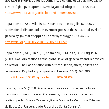
dos (2014). Propriedades psicométricas de uma escala de motivação
e estratégias para aprender. Avaliação Psicológica, 13(1), 95-103.
http://www.redalyc.org/articulo.oa?id=335030683012
Papaioannou, A.G., Milosis, D., Kosmidou, E., e Tsigilis, N. (2007).
Motivational climate and achievement goals at the situational level of
generality. Journal of Applied Sport Psychology, 19(1), 38-66.
https://doi.org/10.1080/10413200601113778
Papaioannou, A.G., Simou, T., Kosmidou, E., Milosis, D., e Tsigilis, N.
(2009). Goal orientations at the global level of generality and in physical
education: Their association with self-regulation, affect, beliefs and
behaviours. Psychology of Sport and Exercise, 10(4), 466-480.
https://doi.org/10.1016/j.psychsport.2009.01.003
Pessoa, F. de M. (2018). A educação física na construção da base
nacional comum curricular: Consensos, disputas e implicações
político-pedagógicas [Dissertação de Mestrado. Centro de Ciências
da Educação, Universidade Federal de Santa Catarina].