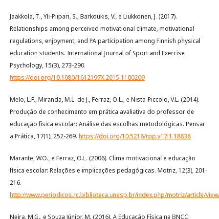
Jaakkola, T., Yli-Piipari, S., Barkoukis, V., e Liukkonen, J. (2017).
Relationships among perceived motivational climate, motivational
regulations, enjoyment, and PA participation among Finnish physical
education students. International Journal of Sport and Exercise
Psychology, 15(3), 273-290.
https://doi.org/10.1080/1612197X.2015.1100209
Melo, L.F., Miranda, M.L. de J., Ferraz, O.L., e Nista-Piccolo, V.L. (2014).
Produção de conhecimento em prática avaliativa do professor de
educação física escolar: Análise das escolhas metodológicas. Pensar
a Prática, 17(1), 252-269.
https://doi.org/10.5216/rpp.v17i1.18838
Marante, W.O., e Ferraz, O.L. (2006). Clima motivacional e educação
física escolar: Relações e implicações pedagógicas. Motriz, 12(3), 201-
216.
http://www.periodicos.rc.biblioteca.unesp.br/index.php/motriz/article/vie
Neira, M.G., e Souza Júnior, M. (2016). A Educação Física na BNCC: