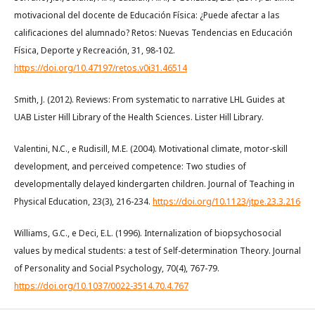
motivacional del docente de Educación Física: ¿Puede afectar a las
calificaciones del alumnado? Retos: Nuevas Tendencias en Educación
Física, Deporte y Recreación, 31, 98-102.
https://doi.org/10.47197/retos.v0i31.46514
Smith, J. (2012). Reviews: From systematic to narrative LHL Guides at
UAB Lister Hill Library of the Health Sciences. Lister Hill Library.
Valentini, N.C., e Rudisill, M.E. (2004). Motivational climate, motor-skill
development, and perceived competence: Two studies of
developmentally delayed kindergarten children. Journal of Teaching in
Physical Education, 23(3), 216-234.
https://doi.org/10.1123/jtpe.23.3.216
Williams, G.C., e Deci, E.L. (1996). Internalization of biopsychosocial
values by medical students: a test of Self-determination Theory. Journal
of Personality and Social Psychology, 70(4), 767-79.
https://doi.org/10.1037/0022-3514.70.4.767