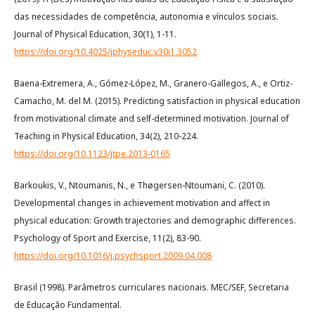
das necessidades de competência, autonomia e vínculos sociais.
Journal of Physical Education, 30(1), 1-11.
https://doi.org/10.4025/jphyseduc.v30i1.3052
Baena-Extremera, A., Gómez-López, M., Granero-Gallegos, A., e Ortiz-
Camacho, M. del M. (2015). Predicting satisfaction in physical education
from motivational climate and self-determined motivation. Journal of
Teaching in Physical Education, 34(2), 210-224.
https://doi.org/10.1123/jtpe.2013-0165
Barkoukis, V., Ntoumanis, N., e Thøgersen-Ntoumani, C. (2010).
Developmental changes in achievement motivation and affect in
physical education: Growth trajectories and demographic differences.
Psychology of Sport and Exercise, 11(2), 83-90.
https://doi.org/10.1016/j.psychsport.2009.04.008
Brasil (1998). Parâmetros curriculares nacionais. MEC/SEF, Secretaria
de Educação Fundamental.