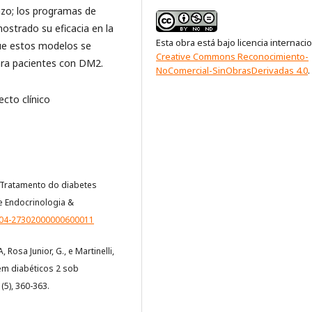
lazo; los programas de
strado su eficacia en la
Esta obra está bajo licencia internaci
 que estos modelos se
Creative Commons Reconocimiento-
ara pacientes con DM2.
NoComercial-SinObrasDerivadas 4.0
.
ecto clínico
0). Tratamento do diabetes
de Endocrinologia &
0004-27302000000600011
 Rosa Junior, G., e Martinelli,
 em diabéticos 2 sob
(5), 360-363.