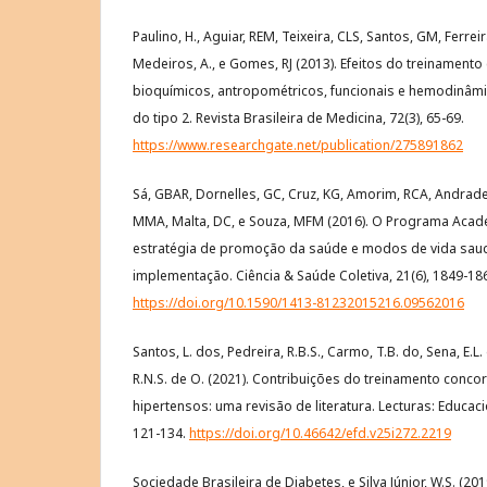
Paulino, H., Aguiar, REM, Teixeira, CLS, Santos, GM, Ferreira,
Medeiros, A., e Gomes, RJ (2013). Efeitos do treinament
bioquímicos, antropométricos, funcionais e hemodinâmi
do tipo 2. Revista Brasileira de Medicina, 72(3), 65-69.
https://www.researchgate.net/publication/275891862
Sá, GBAR, Dornelles, GC, Cruz, KG, Amorim, RCA, Andrade, 
MMA, Malta, DC, e Souza, MFM (2016). O Programa Aca
estratégia de promoção da saúde e modos de vida saudá
implementação. Ciência & Saúde Coletiva, 21(6), 1849-18
https://doi.org/10.1590/1413-81232015216.09562016
Santos, L. dos, Pedreira, R.B.S., Carmo, T.B. do, Sena, E.L. 
R.N.S. de O. (2021). Contribuições do treinamento conco
hipertensos: uma revisão de literatura. Lecturas: Educaci
121-134.
https://doi.org/10.46642/efd.v25i272.2219
Sociedade Brasileira de Diabetes, e Silva Júnior, W.S. (20