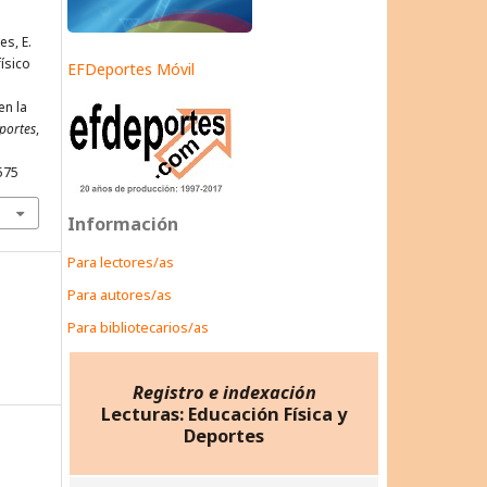
es, E.
físico
EFDeportes Móvil
en la
eportes
,
575
Información
Para lectores/as
Para autores/as
Para bibliotecarios/as
Registro e indexación
Lecturas: Educación Física y
Deportes