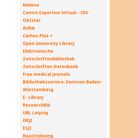
Malena
Centro Esportivo Virtual - CEV
OAIster
AURA
Carhus Plus +
Open University Library
Elektronische
Zeitschriftenbibliothek
Zeitschriften Datenbank
Free medical journals
Bibliotheksservice-Zentrum Baden-
Württemberg
E- Library
ResearchBib
UBL Leipzig
DRJI
ESJI
RootIndexing