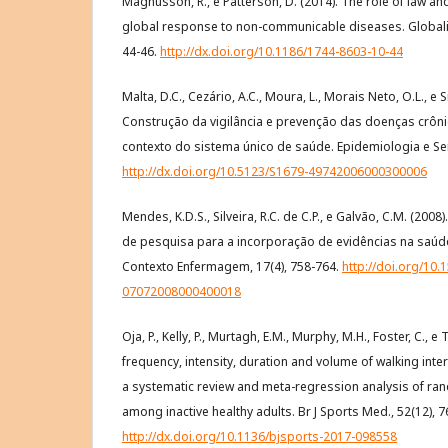
Magnusson, R., e Patterson, D. (2014). The role of law a
global response to non-communicable diseases. Globalizat
44-46.
http://dx.doi.org/10.1186/1744-8603-10-44
Malta, D.C., Cezário, A.C., Moura, L., Morais Neto, O.L., e Sil
Construção da vigilância e prevenção das doenças crôni
contexto do sistema único de saúde. Epidemiologia e Ser
http://dx.doi.org/10.5123/S1679-49742006000300006
Mendes, K.D.S., Silveira, R.C. de C.P., e Galvão, C.M. (200
de pesquisa para a incorporação de evidências na saúd
Contexto Enfermagem, 17(4), 758-764.
http://doi.org/10.
07072008000400018
Oja, P., Kelly, P., Murtagh, E.M., Murphy, M.H., Foster, C., e T
frequency, intensity, duration and volume of walking inte
a systematic review and meta-regression analysis of ran
among inactive healthy adults. Br J Sports Med., 52(12), 7
http://dx.doi.org/10.1136/bjsports-2017-098558