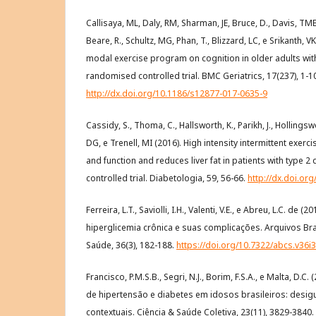
Callisaya, ML, Daly, RM, Sharman, JE, Bruce, D., Davis, TM
Beare, R., Schultz, MG, Phan, T., Blizzard, LC, e Srikanth, VK
modal exercise program on cognition in older adults with
randomised controlled trial. BMC Geriatrics, 17(237), 1-1
http://dx.doi.org/10.1186/s12877-017-0635-9
Cassidy, S., Thoma, C., Hallsworth, K., Parikh, J., Hollingswo
DG, e Trenell, MI (2016). High intensity intermittent exer
and function and reduces liver fat in patients with type 
controlled trial. Diabetologia, 59, 56-66.
http://dx.doi.or
Ferreira, L.T., Saviolli, I.H., Valenti, V.E., e Abreu, L.C. de (
hiperglicemia crônica e suas complicações. Arquivos Bra
Saúde, 36(3), 182-188.
https://doi.org/10.7322/abcs.v36i3
Francisco, P.M.S.B., Segri, N.J., Borim, F.S.A., e Malta, D.C
de hipertensão e diabetes em idosos brasileiros: desig
contextuais. Ciência & Saúde Coletiva, 23(11), 3829-3840.