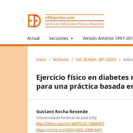
Actual
Secciones
Versión Anterior 1997-20
Inicio
/
Archivos
/
Vol. 26 Núm. 281 (2021)
/
Artíc
Ejercicio físico en diabetes
para una práctica basada en
Gustavo Rocha Resende
Universidade Federal de Jataí (UFJ)
http://lattes.cnpq.br/4697523118688451
https://orcid.org/0000-0002-2998-9401