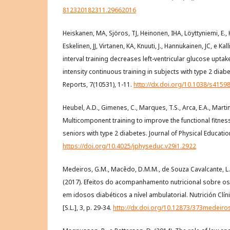
812320182311.29662016
Heiskanen, MA, Sjöros, TJ, Heinonen, IHA, Löyttyniemi, E., 
Eskelinen, JJ, Virtanen, KA, Knuuti, J., Hannukainen, JC, e Kal
interval training decreases left-ventricular glucose upt
intensity continuous training in subjects with type 2 diabe
Reports, 7(10531), 1-11.
http://dx.doi.org/10.1038/s4159
Heubel, A.D., Gimenes, C., Marques, T.S., Arca, E.A., Martinel
Multicomponent training to improve the functional fitnes
seniors with type 2 diabetes. Journal of Physical Education
https://doi.org/10.4025/jphyseduc.v29i1.2922
Medeiros, G.M., Macêdo, D.M.M., de Souza Cavalcante, L.,
(2017). Efeitos do acompanhamento nutricional sobre 
em idosos diabéticos a nível ambulatorial. Nutrición Clíni
[S.L.], 3, p. 29-34.
http://dx.doi.org/10.12873/373medeiro