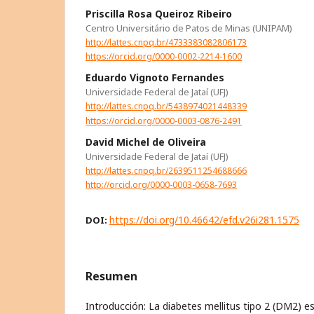
Priscilla Rosa Queiroz Ribeiro
Centro Universitário de Patos de Minas (UNIPAM)
http://lattes.cnpq.br/4733383082806173
https://orcid.org/0000-0002-2214-1600
Eduardo Vignoto Fernandes
Universidade Federal de Jataí (UFJ)
http://lattes.cnpq.br/5438974021448339
https://orcid.org/0000-0003-0876-2491
David Michel de Oliveira
Universidade Federal de Jataí (UFJ)
http://lattes.cnpq.br/2639511254688666
http://orcid.org/0000-0003-0658-7693
https://doi.org/10.46642/efd.v26i281.1575
DOI:
Resumen
Introducción: La diabetes mellitus tipo 2 (DM2) e