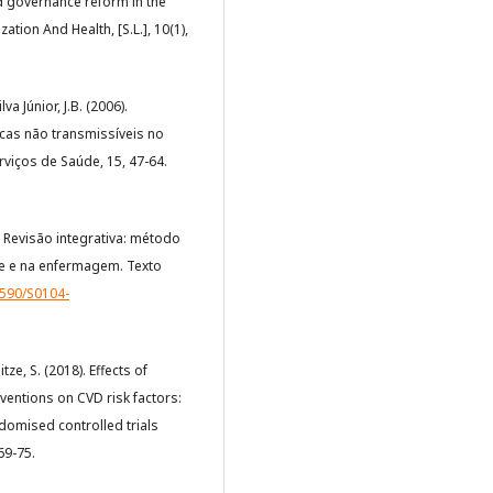
nd governance reform in the
ion And Health, [S.L.], 10(1),
va Júnior, J.B. (2006).
cas não transmissíveis no
viços de Saúde, 15, 47-64.
8). Revisão integrativa: método
e e na enfermagem. Texto
1590/S0104-
itze, S. (2018). Effects of
rventions on CVD risk factors:
domised controlled trials
69-75.