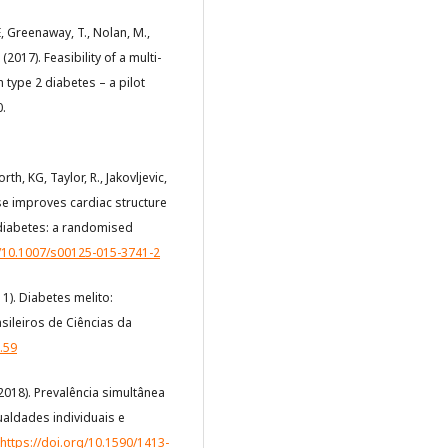
E, Greenaway, T., Nolan, M.,
 (2017). Feasibility of a multi-
 type 2 diabetes – a pilot
0.
rth, KG, Taylor, R., Jakovljevic,
cise improves cardiac structure
2 diabetes: a randomised
g/10.1007/s00125-015-3741-2
2011). Diabetes melito:
sileiros de Ciências da
.59
. (2018). Prevalência simultânea
ualdades individuais e
https://doi.org/10.1590/1413-