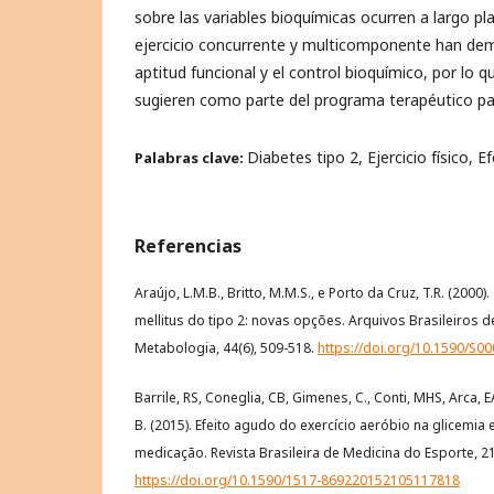
sobre las variables bioquímicas ocurren a largo p
ejercicio concurrente y multicomponente han demo
aptitud funcional y el control bioquímico, por lo
sugieren como parte del programa terapéutico p
Diabetes tipo 2, Ejercicio físico, Ef
Palabras clave:
Referencias
Araújo, L.M.B., Britto, M.M.S., e Porto da Cruz, T.R. (200
mellitus do tipo 2: novas opções. Arquivos Brasileiros 
Metabologia, 44(6), 509-518.
https://doi.org/10.1590/S
Barrile, RS, Coneglia, CB, Gimenes, C., Conti, MHS, Arca, EA,
B. (2015). Efeito agudo do exercício aeróbio na glicemia
medicação. Revista Brasileira de Medicina do Esporte, 21
https://doi.org/10.1590/1517-869220152105117818