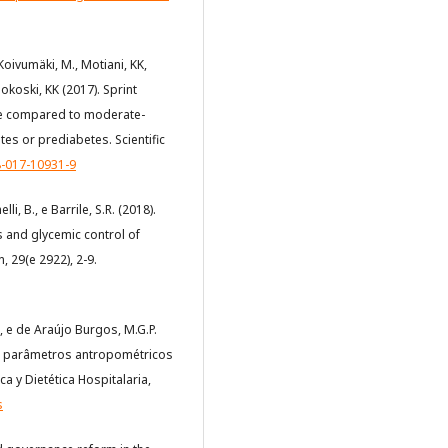
Koivumäki, M., Motiani, KK,
liokoski, KK (2017). Sprint
ake compared to moderate-
tes or prediabetes. Scientific
8-017-10931-9
li, B., e Barrile, S.R. (2018).
s and glycemic control of
, 29(e 2922), 2-9.
 e de Araújo Burgos, M.G.P.
os parâmetros antropométricos
ca y Dietética Hospitalaria,
s