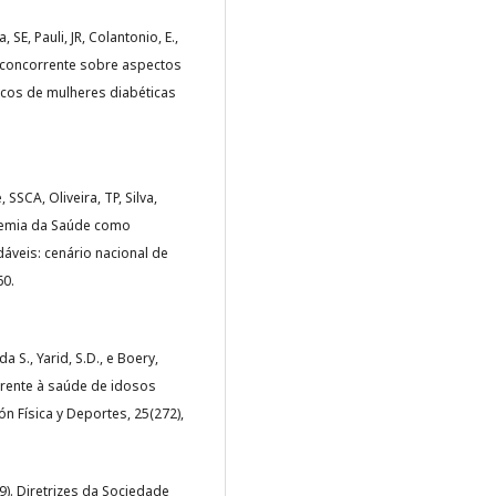
 SE, Pauli, JR, Colantonio, E.,
o concorrente sobre aspectos
cos de mulheres diabéticas
SSCA, Oliveira, TP, Silva,
demia da Saúde como
veis: cenário nacional de
60.
da S., Yarid, S.D., e Boery,
rrente à saúde de idosos
ón Física y Deportes, 25(272),
19). Diretrizes da Sociedade