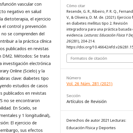
isfunción vascular con
Cómo citar
acto negativo en salud
Resende, G. R., Ribeiro, P. R. Q., Fernand
V., & Oliveira, D. M. de. (2021). Ejercicio 
 dietoterapia, el ejercicio
en diabetes mellitus tipo 2. Revisión
 el control y prevención
integradora para una práctica basada 
s no se comprenden del
evidencia.
Lecturas: Educación Física Y D
ribuir a la práctica clínica
26
(281), 204-214.
https://doi.org/10.46642/efd.v26i281.1
ios publicados en revistas
con DM2. Métodos: Se trata
Formatos de citación
a investigación electrónica
rary Online (Scielo) y la
Número
labras clave: diabetes tipo
Vol. 26 Núm. 281 (2021)
ncluyendo estudios de casos
s publicados en revistas
Sección
BVS no se encontraron
Artículos de Revisión
ilidad. En Scielo, se
imentales y 1 longitudinal),
Derechos de autor 2021 Lecturas:
sión: El ejercicio de
Educación Física y Deportes
in embargo, sus efectos