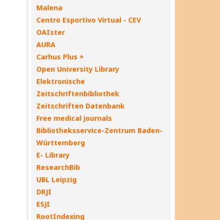
Malena
Centro Esportivo Virtual - CEV
OAIster
AURA
Carhus Plus +
Open University Library
Elektronische
Zeitschriftenbibliothek
Zeitschriften Datenbank
Free medical journals
Bibliotheksservice-Zentrum Baden-
Württemberg
E- Library
ResearchBib
UBL Leipzig
DRJI
ESJI
RootIndexing