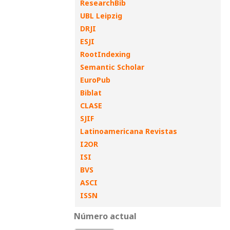
ResearchBib
UBL Leipzig
DRJI
ESJI
RootIndexing
Semantic Scholar
EuroPub
Biblat
CLASE
SJIF
Latinoamericana Revistas
I2OR
ISI
BVS
ASCI
ISSN
Número actual