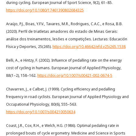
during cycling. European Journal of Sport Science, 9(2), 61–85.
https://doi.org/10.1080/17461390802684325
Araújo, P.J., Boas, Y.F.V., Tavares, M.R., Rodrigues, C.A.C., e Rosa, B.B.
(2020). Perfil de triatletas amadores do estado de Minas Gerais:
análise dos treinamentos, lesões e competições. Lecturas: Educación
Física y Deportes, 25(265).
https://doi.org/10.46642/efd.v25i265.1538
Belli, A., e Hintzy, F. (2002). Influence of pedalling rate on the energy
cost of cycling in humans. European Journal of Applied Physiology,
88(1–2), 158–162.
https://doi.org/10.1007/s00421-002-0674-5
Chavarren, J., e Calbet, J. (1999). Cycling efficiency and pedalling
frequency in road cyclists. European Journal of Applied Physiology and
Occupational Physiology, 80(6), 555–563.
https://doi.org/10.1007/s004210050634
Coast, J.R., Cox, R.H., e Welch, H.G. (1986). Optimal pedaling rate in
prolonged bouts of cycle ergometry. Medicine and Science in Sports