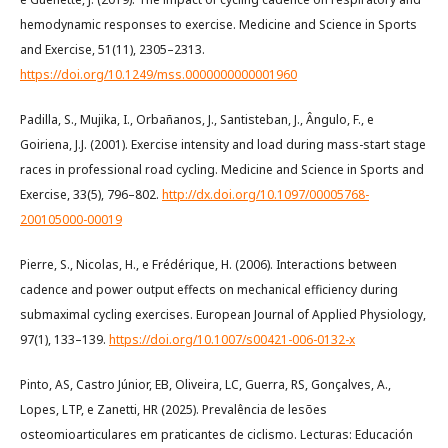
hemodynamic responses to exercise. Medicine and Science in Sports
and Exercise, 51(11), 2305–2313.
https://doi.org/10.1249/mss.0000000000001960
Padilla, S., Mujika, I., Orbañanos, J., Santisteban, J., Ângulo, F., e
Goiriena, J.J. (2001). Exercise intensity and load during mass-start stage
races in professional road cycling. Medicine and Science in Sports and
Exercise, 33(5), 796–802.
http://dx.doi.org/10.1097/00005768-
200105000-00019
Pierre, S., Nicolas, H., e Frédérique, H. (2006). Interactions between
cadence and power output effects on mechanical efficiency during
submaximal cycling exercises. European Journal of Applied Physiology,
97(1), 133–139.
https://doi.org/10.1007/s00421-006-0132-x
Pinto, AS, Castro Júnior, EB, Oliveira, LC, Guerra, RS, Gonçalves, A.,
Lopes, LTP, e Zanetti, HR (2025). Prevalência de lesões
osteomioarticulares em praticantes de ciclismo. Lecturas: Educación