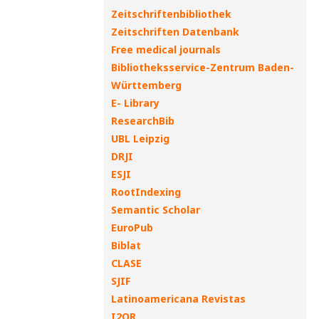
Zeitschriftenbibliothek
Zeitschriften Datenbank
Free medical journals
Bibliotheksservice-Zentrum Baden-
Württemberg
E- Library
ResearchBib
UBL Leipzig
DRJI
ESJI
RootIndexing
Semantic Scholar
EuroPub
Biblat
CLASE
SJIF
Latinoamericana Revistas
I2OR