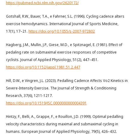
https://pubmed.ncbi.nlm.nih.gov/2620172/
Gotshall, R.W., Bauer, T.A., e Fahrner, S.L. (1996). Cycling cadence alters
exercise hemodynamics. International Journal of Sports Medicine,
17(1), 17–21.
https://doi.org/10.1055/s-2007-972802
Hagberg, J.M., Mullin, J.P., Giese, M.D., e Spitznagel, E. (1981). Effect of
pedaling rate on submaximal exercise responses of competitive
cyclists. Journal of Applied Physiology, 51(2), 447–451.
https://doi.org/10.1152/jappl.1981.51.2.447
Hill, D.W., e Vingren, J.L. (2023). Pedalling Cadence Affects V̇o2 Kinetics in
Severe-Intensity Exercise. The Journal of Strength & Conditioning
Research, 37(6), 1211-1217.
https://doi.org/10.1519/JSC.0000000000004391
Hintzy, F., Belli, A., Grappe, F., e Rouillon, J.D. (1999). Optimal pedalling
velocity characteristics during maximal and submaximal cycling in
humans. European Journal of Applied Physiology, 79(5), 426–432.