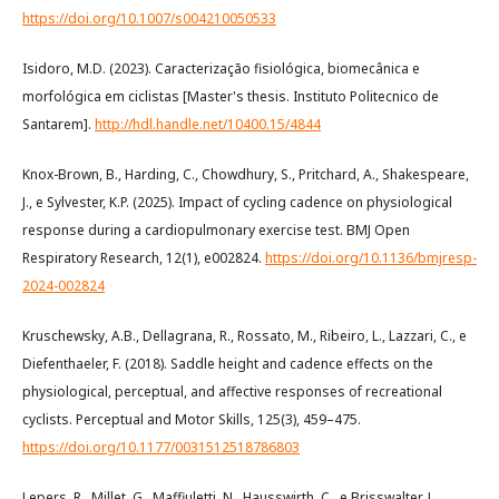
https://doi.org/10.1007/s004210050533
Isidoro, M.D. (2023). Caracterização fisiológica, biomecânica e
morfológica em ciclistas [Master's thesis. Instituto Politecnico de
Santarem].
http://hdl.handle.net/10400.15/4844
Knox-Brown, B., Harding, C., Chowdhury, S., Pritchard, A., Shakespeare,
J., e Sylvester, K.P. (2025). Impact of cycling cadence on physiological
response during a cardiopulmonary exercise test. BMJ Open
Respiratory Research, 12(1), e002824.
https://doi.org/10.1136/bmjresp-
2024-002824
Kruschewsky, A.B., Dellagrana, R., Rossato, M., Ribeiro, L., Lazzari, C., e
Diefenthaeler, F. (2018). Saddle height and cadence effects on the
physiological, perceptual, and affective responses of recreational
cyclists. Perceptual and Motor Skills, 125(3), 459–475.
https://doi.org/10.1177/0031512518786803
Lepers, R., Millet, G., Maffiuletti, N., Hausswirth, C., e Brisswalter, J.