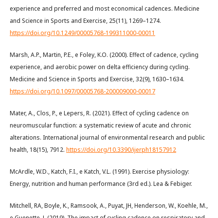
experience and preferred and most economical cadences. Medicine
and Science in Sports and Exercise, 25(11), 1269–1274.
https://doi.org/10.1249/00005768-199311000-00011
Marsh, A.P., Martin, P.E., e Foley, K.O. (2000). Effect of cadence, cycling
experience, and aerobic power on delta efficiency during cycling.
Medicine and Science in Sports and Exercise, 32(9), 1630–1634.
https://doi.org/10.1097/00005768-200009000-00017
Mater, A., Clos, P., e Lepers, R. (2021). Effect of cycling cadence on
neuromuscular function: a systematic review of acute and chronic
alterations. International journal of environmental research and public
health, 18(15), 7912.
https://doi.org/10.3390/ijerph18157912
McArdle, W.D., Katch, F.I., e Katch, V.L. (1991). Exercise physiology:
Energy, nutrition and human performance (3rd ed.). Lea & Febiger.
Mitchell, RA, Boyle, K., Ramsook, A., Puyat, JH, Henderson, W., Koehle, M.,
e Guenette, J. (2019). The impact of cycling cadence on respiratory and