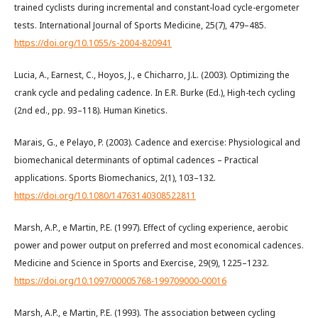
trained cyclists during incremental and constant-load cycle-ergometer
tests. International Journal of Sports Medicine, 25(7), 479–485.
https://doi.org/10.1055/s-2004-820941
Lucia, A., Earnest, C., Hoyos, J., e Chicharro, J.L. (2003). Optimizing the
crank cycle and pedaling cadence. In E.R. Burke (Ed.), High-tech cycling
(2nd ed., pp. 93–118). Human Kinetics.
Marais, G., e Pelayo, P. (2003). Cadence and exercise: Physiological and
biomechanical determinants of optimal cadences – Practical
applications. Sports Biomechanics, 2(1), 103–132.
https://doi.org/10.1080/14763140308522811
Marsh, A.P., e Martin, P.E. (1997). Effect of cycling experience, aerobic
power and power output on preferred and most economical cadences.
Medicine and Science in Sports and Exercise, 29(9), 1225–1232.
https://doi.org/10.1097/00005768-199709000-00016
Marsh, A.P., e Martin, P.E. (1993). The association between cycling