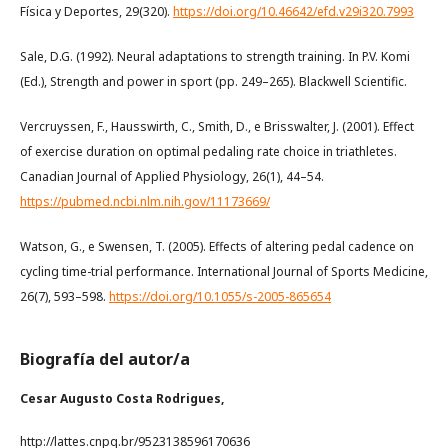
Física y Deportes, 29(320).
https://doi.org/10.46642/efd.v29i320.7993
Sale, D.G. (1992). Neural adaptations to strength training. In P.V. Komi
(Ed.), Strength and power in sport (pp. 249–265). Blackwell Scientific.
Vercruyssen, F., Hausswirth, C., Smith, D., e Brisswalter, J. (2001). Effect
of exercise duration on optimal pedaling rate choice in triathletes.
Canadian Journal of Applied Physiology, 26(1), 44–54.
https://pubmed.ncbi.nlm.nih.gov/11173669/
Watson, G., e Swensen, T. (2005). Effects of altering pedal cadence on
cycling time-trial performance. International Journal of Sports Medicine,
26(7), 593–598.
https://doi.org/10.1055/s-2005-865654
Biografía del autor/a
Cesar Augusto Costa Rodrigues,
http://lattes.cnpq.br/9523138596170636