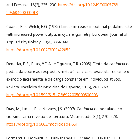
and Exercise, 18(2), 225–230.
https://doi.org/10.1249/00005768-
198604000-00013
Coast, J.R., e Welch, H.G. (1985). Linear increase in optimal pedaling rate
with increased power output in cycle ergometry. European Journal of
Applied Physiology, 53(4), 339–344.
https://doi.org/10.1007/BF00422850
Denadai, B.S., Ruas, V.D.A., e Figueira, T.R. (2005). Efeito da cadência de
pedalada sobre as respostas metabólica e cardiovascular durante o
exercício incremental e de carga constante em indivíduos ativos.
Revista Brasileira de Medicina do Esporte, 11(5), 263–268.
https://doi.org/10.1590/S1517-86922005000500008
Dias, M., Lima, J.R., e Novaes, J.S. (2007). Cadência de pedalada no
ciclismo: Uma revisão de literatura. Motricidade, 3(1), 270–278.
https://doi.org/10.6063/motricidade.681
Formenti, F., Dockerill, C., Kankanange, L., Zhang, L., Takaishi, T., e