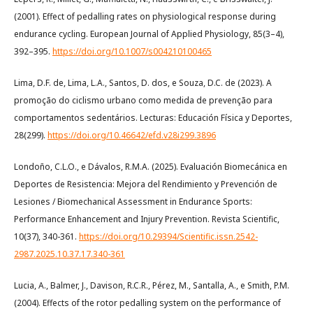
(2001). Effect of pedalling rates on physiological response during
endurance cycling. European Journal of Applied Physiology, 85(3–4),
392–395.
https://doi.org/10.1007/s004210100465
Lima, D.F. de, Lima, L.A., Santos, D. dos, e Souza, D.C. de (2023). A
promoção do ciclismo urbano como medida de prevenção para
comportamentos sedentários. Lecturas: Educación Física y Deportes,
28(299).
https://doi.org/10.46642/efd.v28i299.3896
Londoño, C.L.O., e Dávalos, R.M.A. (2025). Evaluación Biomecánica en
Deportes de Resistencia: Mejora del Rendimiento y Prevención de
Lesiones / Biomechanical Assessment in Endurance Sports:
Performance Enhancement and Injury Prevention. Revista Scientific,
10(37), 340-361.
https://doi.org/10.29394/Scientific.issn.2542-
2987.2025.10.37.17.340-361
Lucia, A., Balmer, J., Davison, R.C.R., Pérez, M., Santalla, A., e Smith, P.M.
(2004). Effects of the rotor pedalling system on the performance of