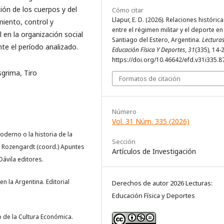
ión de los cuerpos y del
Cómo citar
Llapur, E. D. (2026). Relaciones históric
miento, control y
entre el régimen militar y el deporte en
en la organización social
Santiago del Estero, Argentina.
Lecturas
nte el período analizado.
Educación Física Y Deportes
,
31
(335), 14-
https://doi.org/10.46642/efd.v31i335.8
sgrima, Tiro
Formatos de citación
Número
Vol. 31 Núm. 335 (2026)
moderno o la historia de la
Sección
R. Rozengardt (coord.) Apuntes
Artículos de Investigación
Dávila editores.
en la Argentina. Editorial
Derechos de autor 2026 Lecturas:
Educación Física y Deportes
o de la Cultura Económica.