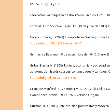
N° 152, 153,154 y 155.
Federación Santiagueña de Box (24 de junio de 1925). Diar
Football. Club Sportivo Regto. 18. (18 de junio de 1919). D
García Romero, F. (2023). El deporte en Grecia y Roma. Es
https://doi.org/10.48232/eclas.164.01
Gimnasia y Esgrima (19 de noviembre de 1944). Diario El L
Girbal-Blacha, N. (1998). Política, economía y sociedad en
aproximación histórica a sus continuidades y cambios. C
https://bdigital.uncu.edu.ar/1578
Grana de Manfredi, L., y Simón, J.M. (2021). Club Ciclista
evocaciones desde 1947 a 1970. Versión Original.
Guzmán, H.D. (2012). Intelectuales positivistas y modern