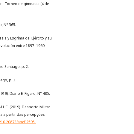
 - Torneo de gimnasia (4 de
o, N° 365.
asia y Esgrima del Ejército y su
evolución entre 1897- 1960.
io Santiago, p. 2.
ago, p. 2.
919). Diario El Fígaro, N° 485.
 M.L.C. (2019). Desporto Militar
ca a partir das percepções
g/10.20873/abef.2595-