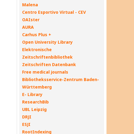
Malena
Centro Esportivo Virtual - CEV
OAIster
AURA
Carhus Plus +
Open University Library
Elektronische
Zeitschriftenbibliothek
Zeitschriften Datenbank
Free medical journals
Bibliotheksservice-Zentrum Baden-
Württemberg
E- Library
ResearchBib
UBL Leipzig
DRJI
ESJI
RootIndexing