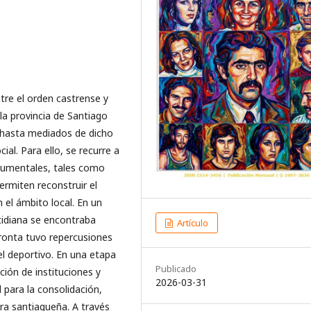
tre el orden castrense y
 la provincia de Santiago
X hasta mediados de dicho
al. Para ello, se recurre a
documentales, tales como
permiten reconstruir el
el ámbito local. En un
otidiana se encontraba
Artículo
ronta tuvo repercusiones
 el deportivo. En una etapa
Publicado
ción de instituciones y
2026-03-31
 para la consolidación,
ura santiagueña. A través