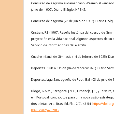
Concurso de esgrima sudamericano - Premio al vencedor
junio del 1902). Diario El Siglo, N° 345.
Concurso de esgrima (28 de junio de 1902). Diario El Sigl
Cristiani, R.J. (1967). Reseña histórica del cuerpo de Gimn
proyección en la vida nacional. Algunos aspectos de su 
Servicio de informaciones del ejército.
Cuadro infantil de Gimnasia (14 de febrero de 1925). Diar
Deportes. Club A. Unión (04 de febrero1926). Diario Santi
Deportes. Liga Santiagueña de Foot- Ball (03 de julio de 1
Diogo, G.A.M., Saragoca, J.M.L., Urbaneja, J.S., y Teixeira,
em Portugal: contributos para uma nova visão estratégi
dos atletas. Arq. Bras. Ed. Fís., 2(2), 43-54.
https://doi.or
0096.v2n2p43.2019