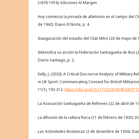
(1876-1916). Ediciones Al Margen.
Hoy comienza la jornada de atletismo en el campo del Cl
de 1942). Diario El Norte, p. 4.
Inauguración del estadio del Club Mitre (20 de mayo de 19
Intensifica su acción la Federación Santiagueña de Box 
Diario Santiago, p. 2.
Kelly, J. (2020). A Critical Discourse Analysis of Militar
in UK Sport: Communicating Consent for British Militari
11(1), 192-212.
https://doi.org/10.1177/21674795209717
La Asociación Santiagueña de Referees (22 de abril de 192
La difusión de la cultura física (11 de febrero de 1925). Di
Las Actividades Boxísticas (2 de diciembre de 1926). Diar