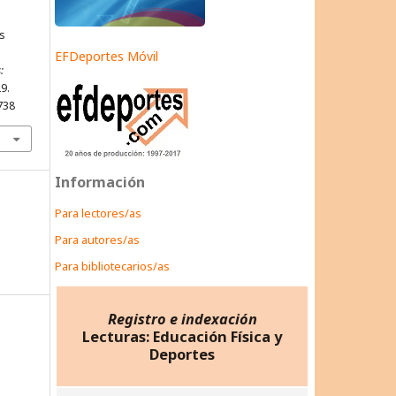
as
EFDeportes Móvil
:
29.
738
Información
Para lectores/as
Para autores/as
Para bibliotecarios/as
Registro e indexación
Lecturas: Educación Física y
Deportes