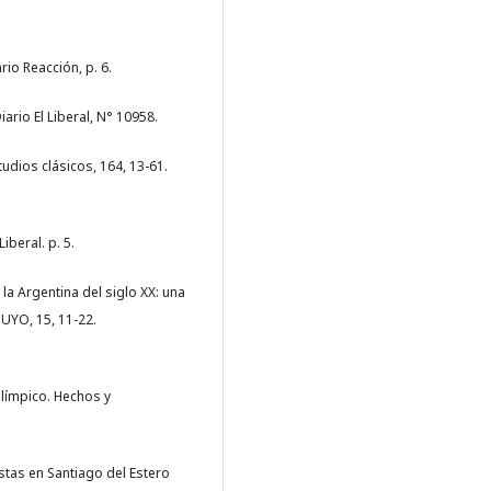
io Reacción, p. 6.
iario El Liberal, N° 10958.
tudios clásicos, 164, 13-61.
iberal. p. 5.
 la Argentina del siglo XX: una
UYO, 15, 11-22.
 Olímpico. Hechos y
istas en Santiago del Estero