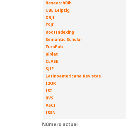
ResearchBib
UBL Leipzig
DRJI
ESJI
RootIndexing
Semantic Scholar
EuroPub
Biblat
CLASE
SJIF
Latinoamericana Revistas
I2OR
ISI
BVS
ASCI
ISSN
Número actual