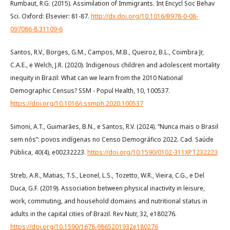
Rumbaut, R.G. (2015). Assimilation of Immigrants. Int Encycl Soc Behav
Sci. Oxford: Elsevier: 81-87.
http://dx.doi.org/10.1016/B978-0-08-
097086-8.31109-6
Santos, R.V., Borges, G.M., Campos, M.B., Queiroz, B.L., Coimbra Jr,
C.A.E., e Welch, J.R. (2020). Indigenous children and adolescent mortality
inequity in Brazil: What can we learn from the 2010 National
Demographic Census? SSM - Popul Health, 10, 100537.
https://doi.org/10.1016/j.ssmph.2020.100537
Simoni, A.T., Guimarães, B.N., e Santos, R.V. (2024). “Nunca mais o Brasil
sem nós”: povos indígenas no Censo Demográfico 2022. Cad. Saúde
Pública, 40(4), e00232223.
https://doi.org/10.1590/0102-311XPT232223
Streb, A.R., Matias, T.S., Leonel, L.S., Tozetto, W.R., Vieira, C.G., e Del
Duca, G.F. (2019). Association between physical inactivity in leisure,
work, commuting, and household domains and nutritional status in
adults in the capital cities of Brazil. Rev Nutr, 32, e180276.
https://doi.org/10.1590/1678-9865201932e180276