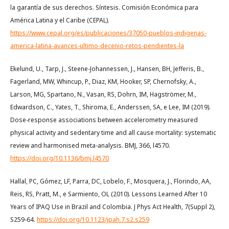
la garantía de sus derechos. Síntesis. Comisión Económica para
América Latina y el Caribe (CEPAL).
https://www.cepal.org/es/publicaciones/37050-pueblos-indigenas-
america-latina-avances-ultimo-decenio-retos-pendientes-la
Ekelund, U., Tarp, J., Steene-Johannessen, J., Hansen, BH, Jefferis, B.,
Fagerland, MW, Whincup, P., Diaz, KM, Hooker, SP, Chernofsky, A.,
Larson, MG, Spartano, N., Vasan, RS, Dohrn, IM, Hagströmer, M.,
Edwardson, C., Yates, T., Shiroma, E., Anderssen, SA, e Lee, IM (2019).
Dose-response associations between accelerometry measured
physical activity and sedentary time and all cause mortality: systematic
review and harmonised meta-analysis. BMJ, 366, l4570.
https://doi.org/10.1136/bmj.l4570
Hallal, PC, Gómez, LF, Parra, DC, Lobelo, F., Mosquera, J., Florindo, AA,
Reis, RS, Pratt, M., e Sarmiento, OL (2010). Lessons Learned After 10
Years of IPAQ Use in Brazil and Colombia. J Phys Act Health, 7(Suppl 2),
S259-64.
https://doi.org/10.1123/jpah.7.s2.s259