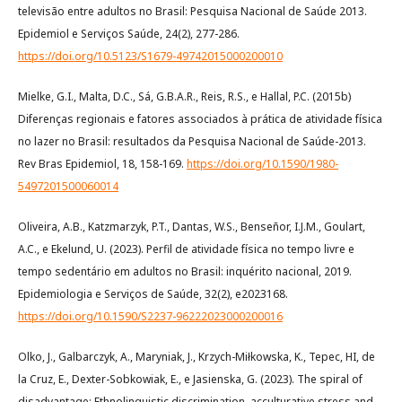
televisão entre adultos no Brasil: Pesquisa Nacional de Saúde 2013.
Epidemiol e Serviços Saúde, 24(2), 277-286.
https://doi.org/10.5123/S1679-49742015000200010
Mielke, G.I., Malta, D.C., Sá, G.B.A.R., Reis, R.S., e Hallal, P.C. (2015b)
Diferenças regionais e fatores associados à prática de atividade física
no lazer no Brasil: resultados da Pesquisa Nacional de Saúde-2013.
Rev Bras Epidemiol, 18, 158-169.
https://doi.org/10.1590/1980-
5497201500060014
Oliveira, A.B., Katzmarzyk, P.T., Dantas, W.S., Benseñor, I.J.M., Goulart,
A.C., e Ekelund, U. (2023). Perfil de atividade física no tempo livre e
tempo sedentário em adultos no Brasil: inquérito nacional, 2019.
Epidemiologia e Serviços de Saúde, 32(2), e2023168.
https://doi.org/10.1590/S2237-96222023000200016
Olko, J., Galbarczyk, A., Maryniak, J., Krzych-Miłkowska, K., Tepec, HI, de
la Cruz, E., Dexter-Sobkowiak, E., e Jasienska, G. (2023). The spiral of
disadvantage: Ethnolinguistic discrimination, acculturative stress and