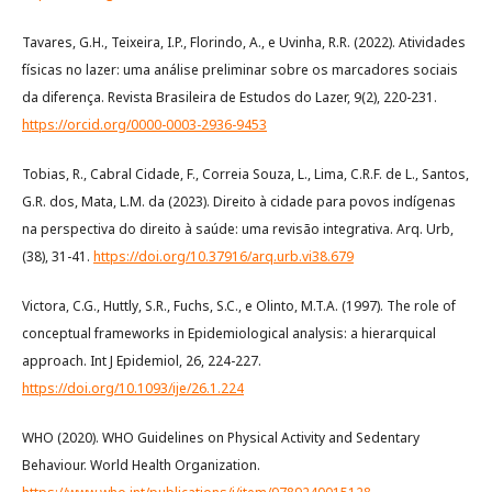
Tavares, G.H., Teixeira, I.P., Florindo, A., e Uvinha, R.R. (2022). Atividades
físicas no lazer: uma análise preliminar sobre os marcadores sociais
da diferença. Revista Brasileira de Estudos do Lazer, 9(2), 220-231.
https://orcid.org/0000-0003-2936-9453
Tobias, R., Cabral Cidade, F., Correia Souza, L., Lima, C.R.F. de L., Santos,
G.R. dos, Mata, L.M. da (2023). Direito à cidade para povos indígenas
na perspectiva do direito à saúde: uma revisão integrativa. Arq. Urb,
(38), 31-41.
https://doi.org/10.37916/arq.urb.vi38.679
Victora, C.G., Huttly, S.R., Fuchs, S.C., e Olinto, M.T.A. (1997). The role of
conceptual frameworks in Epidemiological analysis: a hierarquical
approach. Int J Epidemiol, 26, 224-227.
https://doi.org/10.1093/ije/26.1.224
WHO (2020). WHO Guidelines on Physical Activity and Sedentary
Behaviour. World Health Organization.