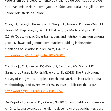
Federal em 2019. Departamento de Vigilância de Doenças e Agravos
não Transmissíveis e Promoção da Saúde, Secretaria de Vigilância em
Saúde, Ministério da Saúde.
Chee, VA, Teran, E., Hernandez, I., Wright, L., Izurieta, R., Reina-Ortiz, M.,
Flores, M., Bejarano, S., Dào, LU, Baldwin, J., e Martinez-Tyson, D.
(2019). ‘Desculturización,’ urbanization, and nutrition transition among
urban Kichwas Indigenous communities residing in the Andes
highlands of Ecuador. Public Health, 176, 21-28.
https://doi.org/10.1016/j.puhe.2019.07.015
Coimbra Jr., CEA, Santos, RV, Welch, JR, Cardoso, AM, Souza, MC,
Garnelo, L., Rassi, E., Follér, ML, e Horta, BL (2013). The First National
Survey of Indigenous People's Health and Nutrition in Brazil: rationale,
methodology, and overview of results. BMC Public Health, 13, 52.
https://doi.org/10.1186/1471-2458-13-52
Del Popolo, F., Jaspers, D., e Cepal, N. (2014). Los pueblos indígenas en
América Latina. Avances en el último decenio y retos pendientes para