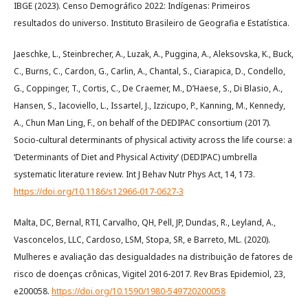
IBGE (2023). Censo Demográfico 2022: Indígenas: Primeiros
resultados do universo. Instituto Brasileiro de Geografia e Estatística.
Jaeschke, L., Steinbrecher, A., Luzak, A., Puggina, A., Aleksovska, K., Buck,
C., Burns, C., Cardon, G., Carlin, A., Chantal, S., Ciarapica, D., Condello,
G., Coppinger, T., Cortis, C., De Craemer, M., D’Haese, S., Di Blasio, A.,
Hansen, S., Iacoviello, L., Issartel, J., Izzicupo, P., Kanning, M., Kennedy,
A., Chun Man Ling, F., on behalf of the DEDIPAC consortium (2017).
Socio-cultural determinants of physical activity across the life course: a
‘Determinants of Diet and Physical Activity’ (DEDIPAC) umbrella
systematic literature review. Int J Behav Nutr Phys Act, 14, 173.
https://doi.org/10.1186/s12966-017-0627-3
Malta, DC, Bernal, RTI, Carvalho, QH, Pell, JP, Dundas, R., Leyland, A.,
Vasconcelos, LLC, Cardoso, LSM, Stopa, SR, e Barreto, ML. (2020).
Mulheres e avaliação das desigualdades na distribuição de fatores de
risco de doenças crônicas, Vigitel 2016-2017. Rev Bras Epidemiol, 23,
e200058.
https://doi.org/10.1590/1980-549720200058