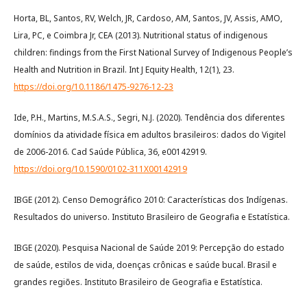
Horta, BL, Santos, RV, Welch, JR, Cardoso, AM, Santos, JV, Assis, AMO,
Lira, PC, e Coimbra Jr, CEA (2013). Nutritional status of indigenous
children: findings from the First National Survey of Indigenous People’s
Health and Nutrition in Brazil. Int J Equity Health, 12(1), 23.
https://doi.org/10.1186/1475-9276-12-23
Ide, P.H., Martins, M.S.A.S., Segri, N.J. (2020). Tendência dos diferentes
domínios da atividade física em adultos brasileiros: dados do Vigitel
de 2006-2016. Cad Saúde Pública, 36, e00142919.
https://doi.org/10.1590/0102-311X00142919
IBGE (2012). Censo Demográfico 2010: Características dos Indígenas.
Resultados do universo. Instituto Brasileiro de Geografia e Estatística.
IBGE (2020). Pesquisa Nacional de Saúde 2019: Percepção do estado
de saúde, estilos de vida, doenças crônicas e saúde bucal. Brasil e
grandes regiões. Instituto Brasileiro de Geografia e Estatística.