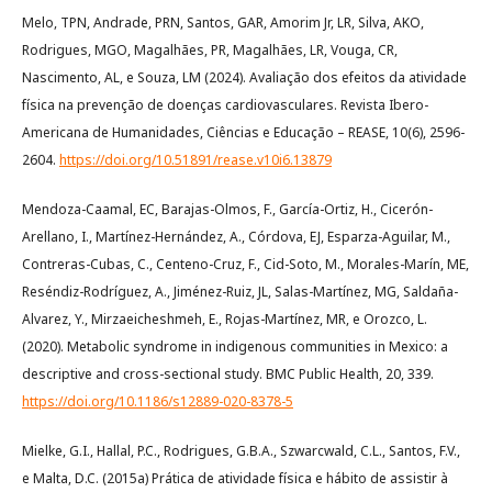
Melo, TPN, Andrade, PRN, Santos, GAR, Amorim Jr, LR, Silva, AKO,
Rodrigues, MGO, Magalhães, PR, Magalhães, LR, Vouga, CR,
Nascimento, AL, e Souza, LM (2024). Avaliação dos efeitos da atividade
física na prevenção de doenças cardiovasculares. Revista Ibero-
Americana de Humanidades, Ciências e Educação – REASE, 10(6), 2596-
2604.
https://doi.org/10.51891/rease.v10i6.13879
Mendoza-Caamal, EC, Barajas-Olmos, F., García-Ortiz, H., Cicerón-
Arellano, I., Martínez-Hernández, A., Córdova, EJ, Esparza-Aguilar, M.,
Contreras-Cubas, C., Centeno-Cruz, F., Cid-Soto, M., Morales-Marín, ME,
Reséndiz-Rodríguez, A., Jiménez-Ruiz, JL, Salas-Martínez, MG, Saldaña-
Alvarez, Y., Mirzaeicheshmeh, E., Rojas-Martínez, MR, e Orozco, L.
(2020). Metabolic syndrome in indigenous communities in Mexico: a
descriptive and cross-sectional study. BMC Public Health, 20, 339.
https://doi.org/10.1186/s12889-020-8378-5
Mielke, G.I., Hallal, P.C., Rodrigues, G.B.A., Szwarcwald, C.L., Santos, F.V.,
e Malta, D.C. (2015a) Prática de atividade física e hábito de assistir à