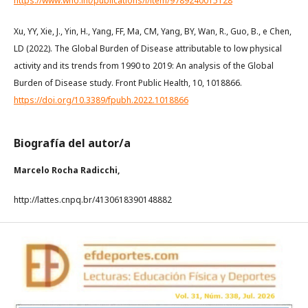
https://www.who.int/publications/i/item/9789240015128
Xu, YY, Xie, J., Yin, H., Yang, FF, Ma, CM, Yang, BY, Wan, R., Guo, B., e Chen,
LD (2022). The Global Burden of Disease attributable to low physical
activity and its trends from 1990 to 2019: An analysis of the Global
Burden of Disease study. Front Public Health, 10, 1018866.
https://doi.org/10.3389/fpubh.2022.1018866
Biografía del autor/a
Marcelo Rocha Radicchi,
http://lattes.cnpq.br/4130618390148882