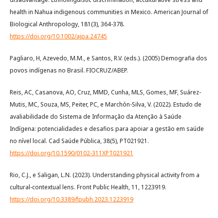
health in Nahua indigenous communities in Mexico. American Journal of
Biological Anthropology, 181(3), 364-378.
https://doi.org/10.1002/ajpa.24745
Pagliaro, H, Azevedo, M.M., e Santos, R.V. (eds.). (2005) Demografia dos
povos indígenas no Brasil. FIOCRUZ/ABEP.
Reis, AC, Casanova, AO, Cruz, MMD, Cunha, MLS, Gomes, MF, Suárez-
Mutis, MC, Souza, MS, Peiter, PC, e Marchón-Silva, V. (2022). Estudo de
avaliabilidade do Sistema de Informação da Atenção à Saúde
Indígena: potencialidades e desafios para apoiar a gestão em saúde
no nível local. Cad Saúde Pública, 38(5), PT021921.
https://doi.org/10.1590/0102-311XPT021921
Rio, C.J., e Saligan, L.N. (2023). Understanding physical activity from a
cultural-contextual lens. Front Public Health, 11, 1223919.
https://doi.org/10.3389/fpubh.2023.1223919