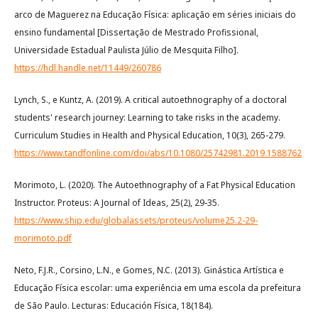
arco de Maguerez na Educação Física: aplicação em séries iniciais do
ensino fundamental [Dissertação de Mestrado Profissional,
Universidade Estadual Paulista Júlio de Mesquita Filho].
https://hdl.handle.net/11449/260786
Lynch, S., e Kuntz, A. (2019). A critical autoethnography of a doctoral
students' research journey: Learning to take risks in the academy.
Curriculum Studies in Health and Physical Education, 10(3), 265-279.
https://www.tandfonline.com/doi/abs/10.1080/25742981.2019.1588762
Morimoto, L. (2020). The Autoethnography of a Fat Physical Education
Instructor. Proteus: A Journal of Ideas, 25(2), 29-35.
https://www.ship.edu/globalassets/proteus/volume25.2-29-
morimoto.pdf
Neto, F.J.R., Corsino, L.N., e Gomes, N.C. (2013). Ginástica Artística e
Educação Física escolar: uma experiência em uma escola da prefeitura
de São Paulo. Lecturas: Educación Física, 18(184).