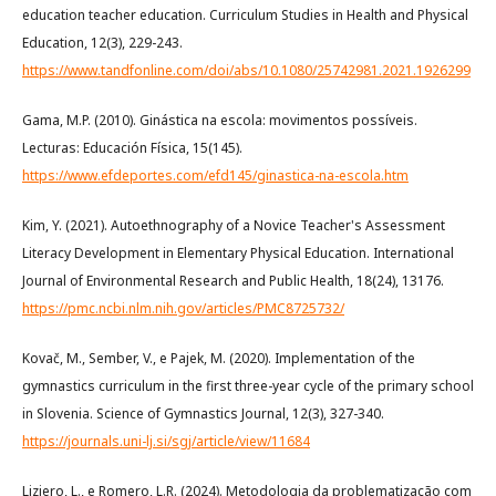
education teacher education. Curriculum Studies in Health and Physical
Education, 12(3), 229-243.
https://www.tandfonline.com/doi/abs/10.1080/25742981.2021.1926299
Gama, M.P. (2010). Ginástica na escola: movimentos possíveis.
Lecturas: Educación Física, 15(145).
https://www.efdeportes.com/efd145/ginastica-na-escola.htm
Kim, Y. (2021). Autoethnography of a Novice Teacher's Assessment
Literacy Development in Elementary Physical Education. International
Journal of Environmental Research and Public Health, 18(24), 13176.
https://pmc.ncbi.nlm.nih.gov/articles/PMC8725732/
Kovač, M., Sember, V., e Pajek, M. (2020). Implementation of the
gymnastics curriculum in the first three-year cycle of the primary school
in Slovenia. Science of Gymnastics Journal, 12(3), 327-340.
https://journals.uni-lj.si/sgj/article/view/11684
Liziero, L., e Romero, L.R. (2024). Metodologia da problematização com