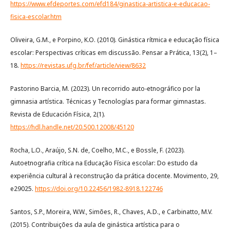
https://www.efdeportes.com/efd184/ginastica-artistica-e-educacao-
fisica-escolar.htm
Oliveira, G.M., e Porpino, K.O. (2010). Ginástica rítmica e educação física
escolar: Perspectivas críticas em discussão. Pensar a Prática, 13(2), 1–
18.
https://revistas.ufg.br/fef/article/view/8632
Pastorino Barcia, M. (2023). Un recorrido auto-etnográfico por la
gimnasia artística. Técnicas y Tecnologías para formar gimnastas.
Revista de Educación Física, 2(1).
https://hdl.handle.net/20.500.12008/45120
Rocha, L.O., Araújo, S.N. de, Coelho, M.C., e Bossle, F. (2023).
Autoetnografia crítica na Educação Física escolar: Do estudo da
experiência cultural à reconstrução da prática docente. Movimento, 29,
e29025.
https://doi.org/10.22456/1982-8918.122746
Santos, S.P., Moreira, W.W., Simões, R., Chaves, A.D., e Carbinatto, M.V.
(2015). Contribuições da aula de ginástica artística para o