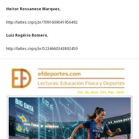
Heitor Rossanese Marques,
http://lattes.cnpq.br/7091609041956492
Luiz Rogério Romero,
http://lattes.cnpq.br/5234660343892450