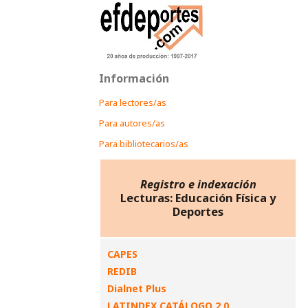
Información
Para lectores/as
Para autores/as
Para bibliotecarios/as
Registro e indexación
Lecturas: Educación Física y
Deportes
CAPES
REDIB
Dialnet Plus
LATINDEX CATÁLOGO 2.0