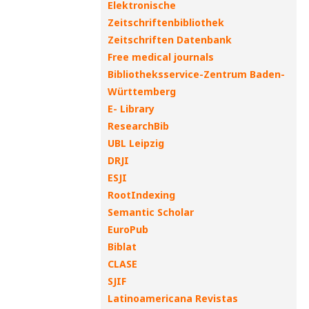
Elektronische
Zeitschriftenbibliothek
Zeitschriften Datenbank
Free medical journals
Bibliotheksservice-Zentrum Baden-
Württemberg
E- Library
ResearchBib
UBL Leipzig
DRJI
ESJI
RootIndexing
Semantic Scholar
EuroPub
Biblat
CLASE
SJIF
Latinoamericana Revistas