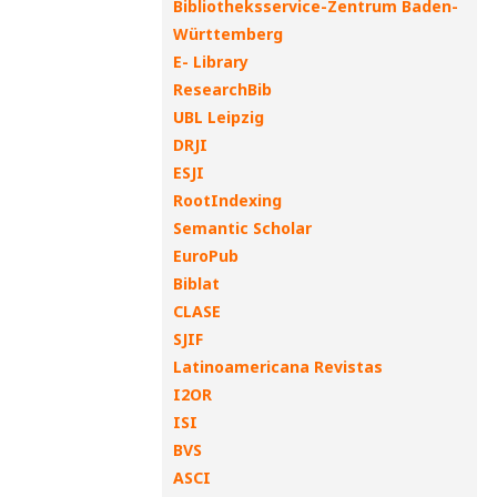
Bibliotheksservice-Zentrum Baden-
Württemberg
E- Library
ResearchBib
UBL Leipzig
DRJI
ESJI
RootIndexing
Semantic Scholar
EuroPub
Biblat
CLASE
SJIF
Latinoamericana Revistas
I2OR
ISI
BVS
ASCI