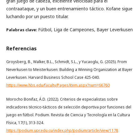
gran juego de cabeza, excelente velocidad para el
contraataque, y un buen entrenamiento táctico. Kofane sigue
luchando por un puesto titular.
Fútbol, Liga de Campeones, Bayer Leverkusen
Palabras clave:
Referencias
Groysberg, B., Walker, B.L., Schmidt, S.L., y Yucaoglu, G. (2025). From
Neverkusen to Meisterkusen: Building a Winning Organization at Bayer
Leverkusen. Harvard Business School Case 425-040.
https://www.hbs.edu/faculty/Pages/item.aspx?num=66760
Morocho Bonifaz, Á.D. (2022). Criterios de especialistas sobre
indicadores técnico-tácticos de selección deportiva por funciones del
juego en fútbol. Podium. Revista de Ciencia y Tecnología en la Cultura
Física, 17(1), 313-324.
https://podium.upr.edu.cu/index.php/podium/article/view/1178