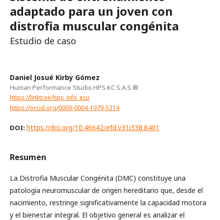
adaptado para un joven con
distrofia muscular congénita
Estudio de caso
Daniel Josué Kirby Gómez
Human Performance Studio HPS.KC S.A.S.®
https://linktr.ee/hps_info_ecu
https://orcid.org/0009-0004-1979-5314
https://doi.org/10.46642/efd.v31i338.8401
DOI:
Resumen
La Distrofia Muscular Congénita (DMC) constituye una
patología neuromuscular de origen hereditario que, desde el
nacimiento, restringe significativamente la capacidad motora
y el bienestar integral. El objetivo general es analizar el