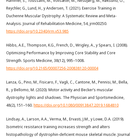
Hammer, S., Toussaint, M., Vollsæter, M., Nesbjørg, M., Røksund, O.,
Reychler, G., Lund, H., y Andersen, T. (2021). Exercise Training in
Duchenne Muscular Dystrophy: A Systematic Review and Meta-
Analysis. Journal of Rehabilitation Medicine, 54, jrm00250.
https://doi.org/10.2340/jrm.v53.985
Hibbs, A.E., Thompson, K.G., French, D., Wrigley, A., y Spears, I. (2008).
Optimizing Performance by Improving Core Stability and Core
Strength. Sports Medicine, 38(12), 995–1008.
https://doi.org/10.2165/00007256-200838120-00004
Lanza, G., Pino, M., Fisicaro, F., Vagli, C., Cantone, M., Pennisi, M., Bella,
R., y Bellomo, M. (2020). Motor activity and Becker’s muscular
dystrophy: lights and shadows. The Physician and Sportsmedicine,
48(2), 151–160.
https://doi.org/10.1080/00913847.2019.1684810
Lindsay, A., Larson, A.A., Verma, M., Ervasti, J.M., y Lowe, D.A. (2019).
Isometric resistance training increases strength and alters
histopathology of dystrophin-deficient mouse skeletal muscle. Journal