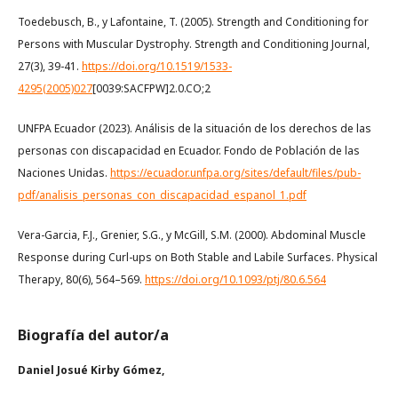
Toedebusch, B., y Lafontaine, T. (2005). Strength and Conditioning for
Persons with Muscular Dystrophy. Strength and Conditioning Journal,
27(3), 39-41.
https://doi.org/10.1519/1533-
4295(2005)027
[0039:SACFPW]2.0.CO;2
UNFPA Ecuador (2023). Análisis de la situación de los derechos de las
personas con discapacidad en Ecuador. Fondo de Población de las
Naciones Unidas.
https://ecuador.unfpa.org/sites/default/files/pub-
pdf/analisis_personas_con_discapacidad_espanol_1.pdf
Vera-Garcia, F.J., Grenier, S.G., y McGill, S.M. (2000). Abdominal Muscle
Response during Curl-ups on Both Stable and Labile Surfaces. Physical
Therapy, 80(6), 564–569.
https://doi.org/10.1093/ptj/80.6.564
Biografía del autor/a
Daniel Josué Kirby Gómez,