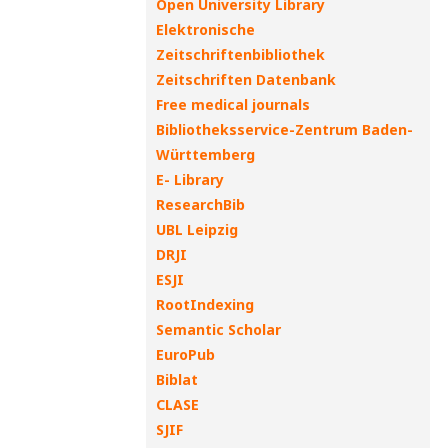
Open University Library
Elektronische
Zeitschriftenbibliothek
Zeitschriften Datenbank
Free medical journals
Bibliotheksservice-Zentrum Baden-
Württemberg
E- Library
ResearchBib
UBL Leipzig
DRJI
ESJI
RootIndexing
Semantic Scholar
EuroPub
Biblat
CLASE
SJIF