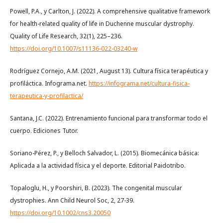
Powell, P.A., y Carlton, J. (2022). A comprehensive qualitative framework
for health-related quality of life in Duchenne muscular dystrophy.
Quality of Life Research, 32(1), 225–236.
https://doi.org/10.1007/s11136-022-03240-w
Rodríguez Cornejo, A.M. (2021, August 13). Cultura física terapéutica y
profiláctica. Infograma.net.
https://infograma.net/cultura-fisica-
terapeutica-y-profilactica/
Santana, J.C. (2022). Entrenamiento funcional para transformar todo el
cuerpo. Ediciones Tutor.
Soriano-Pérez, P., y Belloch Salvador, L. (2015). Biomecánica básica:
Aplicada a la actividad física y el deporte. Editorial Paidotribo.
Topaloglu, H., y Poorshiri, B. (2023). The congenital muscular
dystrophies. Ann Child Neurol Soc, 2, 27-39.
https://doi.org/10.1002/cns3.20050