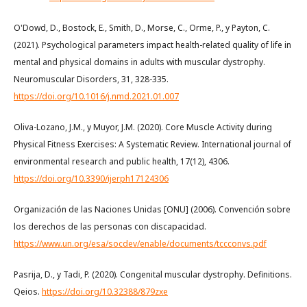
O'Dowd, D., Bostock, E., Smith, D., Morse, C., Orme, P., y Payton, C.
(2021). Psychological parameters impact health-related quality of life in
mental and physical domains in adults with muscular dystrophy.
Neuromuscular Disorders, 31, 328-335.
https://doi.org/10.1016/j.nmd.2021.01.007
Oliva-Lozano, J.M., y Muyor, J.M. (2020). Core Muscle Activity during
Physical Fitness Exercises: A Systematic Review. International journal of
environmental research and public health, 17(12), 4306.
https://doi.org/10.3390/ijerph17124306
Organización de las Naciones Unidas [ONU] (2006). Convención sobre
los derechos de las personas con discapacidad.
https://www.un.org/esa/socdev/enable/documents/tccconvs.pdf
Pasrija, D., y Tadi, P. (2020). Congenital muscular dystrophy. Definitions.
Qeios.
https://doi.org/10.32388/879zxe