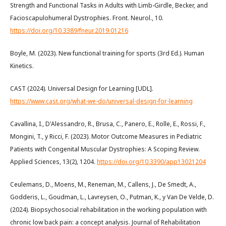
Strength and Functional Tasks in Adults with Limb-Girdle, Becker, and
Facioscapulohumeral Dystrophies. Front. Neurol., 10.
https://doi.org/10.3389/fneur.2019.01216
Boyle, M. (2023). New functional training for sports (3rd Ed.). Human
Kinetics.
CAST (2024). Universal Design for Learning [UDL].
https://www.cast.org/what-we-do/universal-design-for-learning
Cavallina, I., D'Alessandro, R., Brusa, C., Panero, E., Rolle, E., Rossi, F.,
Mongini, T., y Ricci, F. (2023). Motor Outcome Measures in Pediatric
Patients with Congenital Muscular Dystrophies: A Scoping Review.
Applied Sciences, 13(2), 1204.
https://doi.org/10.3390/app13021204
Ceulemans, D., Moens, M., Reneman, M., Callens, J., De Smedt, A.,
Godderis, L., Goudman, L., Lavreysen, O., Putman, K., y Van De Velde, D.
(2024). Biopsychosocial rehabilitation in the working population with
chronic low back pain: a concept analysis. Journal of Rehabilitation