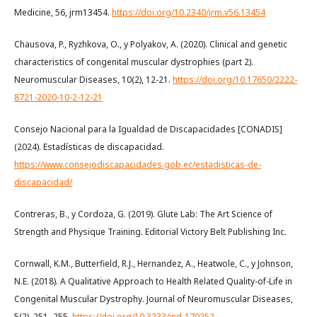
Medicine, 56, jrm13454.
https://doi.org/10.2340/jrm.v56.13454
Chausova, P., Ryzhkova, O., y Polyakov, A. (2020). Clinical and genetic
characteristics of congenital muscular dystrophies (part 2).
Neuromuscular Diseases, 10(2), 12-21.
https://doi.org/10.17650/2222-
8721-2020-10-2-12-21
Consejo Nacional para la Igualdad de Discapacidades [CONADIS]
(2024). Estadísticas de discapacidad.
https://www.consejodiscapacidades.gob.ec/estadisticas-de-
discapacidad/
Contreras, B., y Cordoza, G. (2019). Glute Lab: The Art Science of
Strength and Physique Training. Editorial Victory Belt Publishing Inc.
Cornwall, K.M., Butterfield, R.J., Hernandez, A., Heatwole, C., y Johnson,
N.E. (2018). A Qualitative Approach to Health Related Quality-of-Life in
Congenital Muscular Dystrophy. Journal of Neuromuscular Diseases,
5(2), 251–255.
https://doi.org/10.3233/jnd-170252