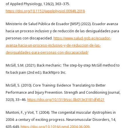
of Applied Physiology, 126(2), 363–375.
https://doi.org/10.1152/japplphysiol.00948.2018
Ministerio de Salud Pública de Ecuador [MSP] (2022). Ecuador avanza
hacia un proceso inclusivo y de reducción de las desigualdades para
personas con discapacidad.
https://www.salud.gob.ec/ecuador-
avanza-hacia-un-proceso-inclusivo-y-de-reduccion-de-las-
desigualdades-para-personas-con-discapacidad/
McGill, S.M. (2021). Back mechanic: The step-by-step McGill method to
fix back pain (2nd ed.). Backfitpro Inc.
McGill, S. (2010). Core Training: Evidence Translating to Better
Performance and Injury Prevention. Strength and Conditioning Journal,
32(3), 33–46.
https://doi.org/10.1519/ssc.0b013e3181df4521
Muntoni, F., y Voit, T. (2004). The congenital muscular dystrophies in
2004: a century of exciting progress. Neuromuscular Disorders, 14,
635-649.
https://doi.org/10.1016/j.nmd.2004.06.009
.