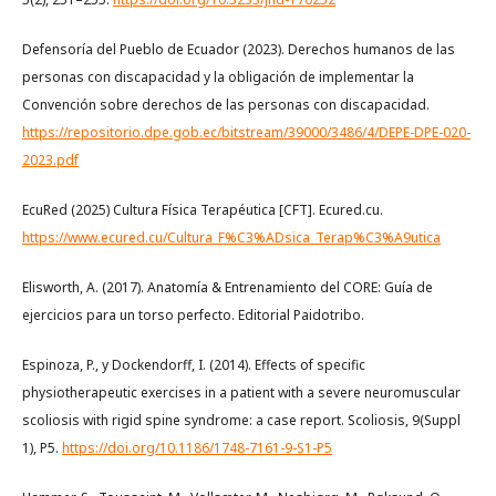
Defensoría del Pueblo de Ecuador (2023). Derechos humanos de las
personas con discapacidad y la obligación de implementar la
Convención sobre derechos de las personas con discapacidad.
https://repositorio.dpe.gob.ec/bitstream/39000/3486/4/DEPE-DPE-020-
2023.pdf
EcuRed (2025) Cultura Física Terapéutica [CFT]. Ecured.cu.
https://www.ecured.cu/Cultura_F%C3%ADsica_Terap%C3%A9utica
Elisworth, A. (2017). Anatomía & Entrenamiento del CORE: Guía de
ejercicios para un torso perfecto. Editorial Paidotribo.
Espinoza, P., y Dockendorff, I. (2014). Effects of specific
physiotherapeutic exercises in a patient with a severe neuromuscular
scoliosis with rigid spine syndrome: a case report. Scoliosis, 9(Suppl
1), P5.
https://doi.org/10.1186/1748-7161-9-S1-P5