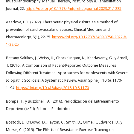
muscular dystrophy. Manual Therapy, Posturology & Rehabilitation
Journal, 22.
https://doi.org/10.17784/mtprehabjournal.2023.21.1285
Asadova, E.O. (2022). Therapeutic physical culture as a method of
prevention of cardiovascular diseases. Clinical Medicine and
Pharmacology, 8(1), 22-25.
https://doi.org/10.12737/2409-3750-2022-8-
1-22-25
Bettany-Saltikov, J., Weiss, H., Chockalingam, N., Kandasamy, G., y Arnell,
T. (2016). A Comparison of Patient-Reported Outcome Measures
Following Different Treatment Approaches for Adolescents with Severe
Idiopathic Scoliosis: A Systematic Review. Asian Spine J., 10(6), 1170-
1194.
https://doi.org/10.4184/asj.2016.10.6.1170
Bompa, T., y Buzzichelli, A. (2016). Periodización del Entrenamiento
Deportivo (4ª Ed). Editorial Paidotribo.
Bostock, E., O'Dowd, D., Payton, C., Smith, D., Orme, P., Edwards, B., y
Morse, C. (2019). The Effects of Resistance Exercise Training on