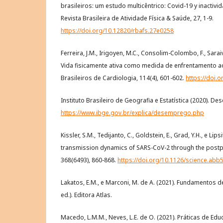
brasileiros: um estudo multicêntrico: Covid-19 y inactivida
Revista Brasileira de Atividade Física & Saúde, 27, 1-9.
https://doi.org/10.12820/rbafs.27e0258
Ferreira, J.M., Irigoyen, M.C., Consolim-Colombo, F., Saraiva
Vida fisicamente ativa como medida de enfrentamento a
Brasileiros de Cardiologia, 114(4), 601-602.
https://doi.
Instituto Brasileiro de Geografia e Estatística (2020). D
https://www.ibge.gov.br/explica/desemprego.php
Kissler, S.M., Tedijanto, C., Goldstein, E., Grad, Y.H., e Lips
transmission dynamics of SARS-CoV-2 through the postp
368(6493), 860-868.
https://doi.org/10.1126/science.abb
Lakatos, E.M., e Marconi, M. de A. (2021). Fundamentos de
ed.). Editora Atlas.
Macedo, L.M.M., Neves, L.E. de O. (2021). Práticas de Ed