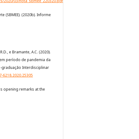
ds/2020/03/nota_sbmee_220320.pdf
rte (SBMEE). (2020b). Informe
.R.D., e Bramante, A.C. (2020).
 em período de pandemia da
-graduação Interdisciplinar
47-6218.2020.25305
's opening remarks at the