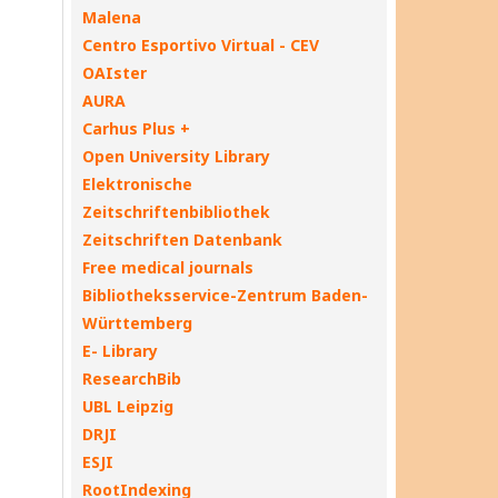
Malena
Centro Esportivo Virtual - CEV
OAIster
AURA
Carhus Plus +
Open University Library
Elektronische
Zeitschriftenbibliothek
Zeitschriften Datenbank
Free medical journals
Bibliotheksservice-Zentrum Baden-
Württemberg
E- Library
ResearchBib
UBL Leipzig
DRJI
ESJI
RootIndexing