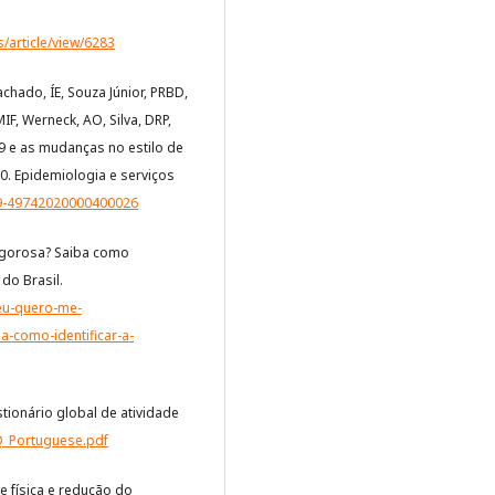
/article/view/6283
hado, ÍE, Souza Júnior, PRBD,
IF, Werneck, AO, Silva, DRP,
19 e as mudanças no estilo de
20. Epidemiologia e serviços
79-49742020000400026
vigorosa? Saiba como
 do Brasil.
/eu-quero-me-
a-como-identificar-a-
tionário global de atividade
AQ_Portuguese.pdf
ade física e redução do