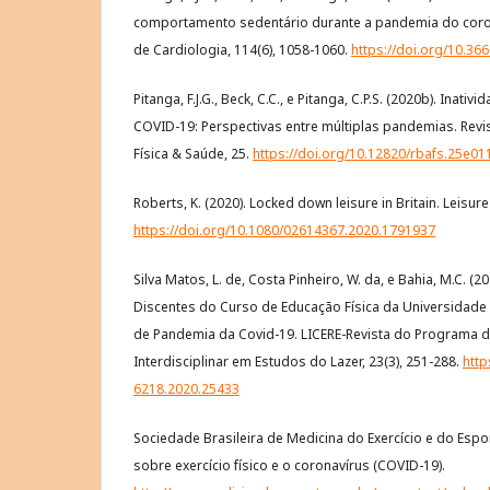
comportamento sedentário durante a pandemia do coron
de Cardiologia, 114(6), 1058-1060.
https://doi.org/10.3
Pitanga, F.J.G., Beck, C.C., e Pitanga, C.P.S. (2020b). Inativ
COVID-19: Perspectivas entre múltiplas pandemias. Revis
Física & Saúde, 25.
https://doi.org/10.12820/rbafs.25e01
Roberts, K. (2020). Locked down leisure in Britain. Leisure
https://doi.org/10.1080/02614367.2020.1791937
Silva Matos, L. de, Costa Pinheiro, W. da, e Bahia, M.C. (2
Discentes do Curso de Educação Física da Universidade
de Pandemia da Covid-19. LICERE-Revista do Programa 
Interdisciplinar em Estudos do Lazer, 23(3), 251-288.
http
6218.2020.25433
Sociedade Brasileira de Medicina do Exercício e do Espo
sobre exercício físico e o coronavírus (COVID-19).