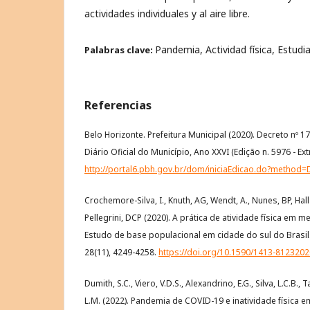
actividades individuales y al aire libre.
Pandemia, Actividad física, Estudi
Palabras clave:
Referencias
Belo Horizonte. Prefeitura Municipal (2020). Decreto nº 
Diário Oficial do Município, Ano XXVI (Edição n. 5976 - Extr
http://portal6.pbh.gov.br/dom/iniciaEdicao.do?method
Crochemore-Silva, I., Knuth, AG, Wendt, A., Nunes, BP, Hallal
Pellegrini, DCP (2020). A prática de atividade física em
Estudo de base populacional em cidade do sul do Brasil.
28(11), 4249-4258.
https://doi.org/10.1590/1413-812320
Dumith, S.C., Viero, V.D.S., Alexandrino, E.G., Silva, L.C.B.
L.M. (2022). Pandemia de COVID-19 e inatividade física e