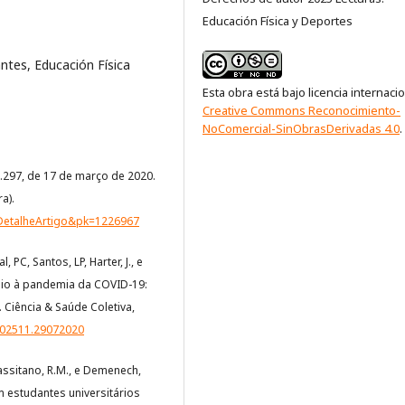
Educación Física y Deportes
antes, Educación Física
Esta obra está bajo licencia internaci
Creative Commons Reconocimiento-
NoComercial-SinObrasDerivadas 4.0
.
17.297, de 17 de março de 2020.
a).
=DetalheArtigo&pk=1226967
, PC, Santos, LP, Harter, J., e
 meio à pandemia da COVID-19:
 Ciência & Saúde Coletiva,
202511.29072020
, Tassitano, R.M., e Demenech,
m estudantes universitários