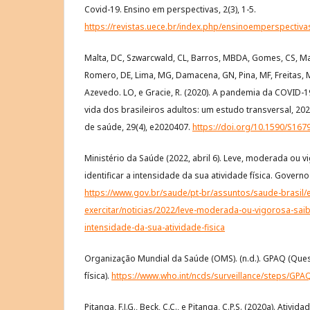
Covid-19. Ensino em perspectivas, 2(3), 1-5.
https://revistas.uece.br/index.php/ensinoemperspectivas
Malta, DC, Szwarcwald, CL, Barros, MBDA, Gomes, CS, Mac
Romero, DE, Lima, MG, Damacena, GN, Pina, MF, Freitas, M
Azevedo. LO, e Gracie, R. (2020). A pandemia da COVID-
vida dos brasileiros adultos: um estudo transversal, 20
de saúde, 29(4), e2020407.
https://doi.org/10.1590/S16
Ministério da Saúde (2022, abril 6). Leve, moderada ou 
identificar a intensidade da sua atividade física. Governo
https://www.gov.br/saude/pt-br/assuntos/saude-brasil
exercitar/noticias/2022/leve-moderada-ou-vigorosa-saib
intensidade-da-sua-atividade-fisica
Organização Mundial da Saúde (OMS). (n.d.). GPAQ (Ques
física).
https://www.who.int/ncds/surveillance/steps/GP
Pitanga, F.J.G., Beck, C.C., e Pitanga, C.P.S. (2020a). Ativid