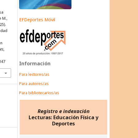
osa
e M.,
EFDeportes Móvil
25).
idad
ón
tes
,
347
Información
Para lectores/as
Para autores/as
Para bibliotecarios/as
Registro e indexación
Lecturas: Educación Física y
Deportes