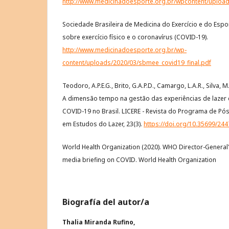
http://www.medicinadoesporte.org.br/wpcontent/uploa
Sociedade Brasileira de Medicina do Exercício e do Espo
sobre exercício físico e o coronavírus (COVID-19).
http://www.medicinadoesporte.org.br/wp-
content/uploads/2020/03/sbmee_covid19_final.pdf
Teodoro, A.P.E.G., Brito, G.A.P.D., Camargo, L.A.R., Silva, M
A dimensão tempo na gestão das experiências de lazer
COVID-19 no Brasil. LICERE - Revista do Programa de Pós
em Estudos do Lazer, 23(3).
https://doi.org/10.35699/24
World Health Organization (2020). WHO Director-General
media briefing on COVID. World Health Organization
Biografía del autor/a
Thalia Miranda Rufino,