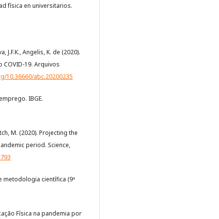
d física en universitarios.
, J.F.K., Angelis, K. de (2020).
o COVID-19. Arquivos
org/10.36660/abc.20200235
esemprego. IBGE.
itch, M. (2020). Projecting the
andemic period. Science,
5793
 metodologia científica (9ª
ucação Física na pandemia por