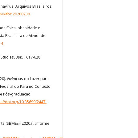
avírus. Arquivos Brasileiros
6660/abc.20200238
idade física, obesidade e
ta Brasileira de Atividade
14
 Studies, 39(5), 617-628.
020). Vivências do Lazer para
 Federal do Pará no Contexto
de Pós-graduação
s://doi.org/10.35699/2447-
rte (SBMEE) (2020a). Informe