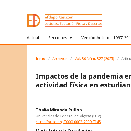
Actual
Secciones
Versión Anterior 1997-20
Inicio
/
Archivos
/
Vol. 30 Núm. 327 (2025)
/
Artíc
Impactos de la pandemia en 
actividad física en estudian
Thalia Miranda Rufino
Universidade Federal de Viçosa (UFV)
https://orcid.org/0000-0002-7909-7145
Maria Luiza da Cruz Santos