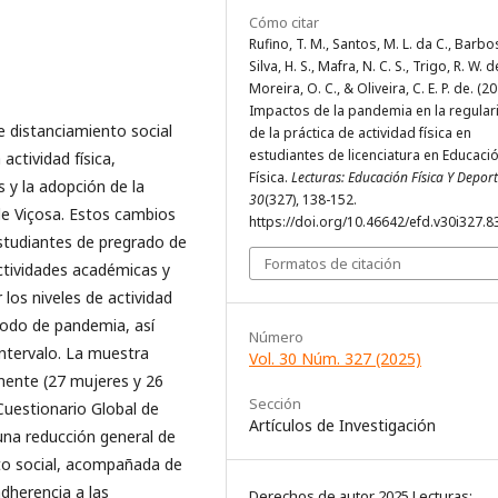
Cómo citar
Rufino, T. M., Santos, M. L. da C., Barb
Silva, H. S., Mafra, N. C. S., Trigo, R. W. d
Moreira, O. C., & Oliveira, C. E. P. de. (20
Impactos de la pandemia en la regular
 distanciamiento social
de la práctica de actividad física en
estudiantes de licenciatura en Educaci
actividad física,
Física.
Lecturas: Educación Física Y Depor
s y la adopción de la
30
(327), 138-152.
de Viçosa. Estos cambios
https://doi.org/10.46642/efd.v30i327.8
studiantes de pregrado de
Formatos de citación
ctividades académicas y
 los niveles de actividad
ríodo de pandemia, así
Número
intervalo. La muestra
Vol. 30 Núm. 327 (2025)
mente (27 mujeres y 26
Sección
Cuestionario Global de
Artículos de Investigación
 una reducción general de
ento social, acompañada de
dherencia a las
Derechos de autor 2025 Lecturas: