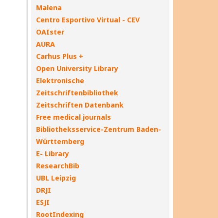
Malena
Centro Esportivo Virtual - CEV
OAIster
AURA
Carhus Plus +
Open University Library
Elektronische
Zeitschriftenbibliothek
Zeitschriften Datenbank
Free medical journals
Bibliotheksservice-Zentrum Baden-
Württemberg
E- Library
ResearchBib
UBL Leipzig
DRJI
ESJI
RootIndexing