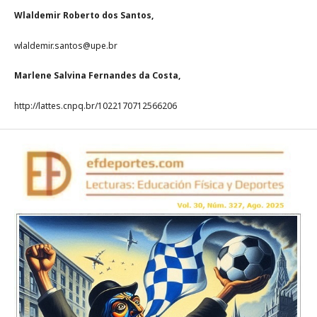
Wlaldemir Roberto dos Santos,
wlaldemir.santos@upe.br
Marlene Salvina Fernandes da Costa,
http://lattes.cnpq.br/1022170712566206