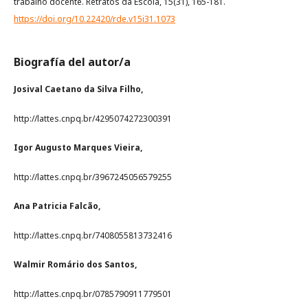
trabalho docente. Retratos da Escola, 15(31), 165-181.
https://doi.org/10.22420/rde.v15i31.1073
Biografía del autor/a
Josival Caetano da Silva Filho,
http://lattes.cnpq.br/4295074272300391
Igor Augusto Marques Vieira,
http://lattes.cnpq.br/3967245056579255
Ana Patricia Falcão,
http://lattes.cnpq.br/7408055813732416
Walmir Romário dos Santos,
http://lattes.cnpq.br/0785790911779501