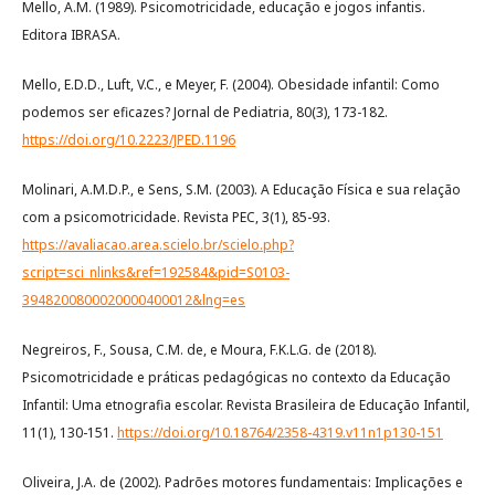
Mello, A.M. (1989). Psicomotricidade, educação e jogos infantis.
Editora IBRASA.
Mello, E.D.D., Luft, V.C., e Meyer, F. (2004). Obesidade infantil: Como
podemos ser eficazes? Jornal de Pediatria, 80(3), 173-182.
https://doi.org/10.2223/JPED.1196
Molinari, A.M.D.P., e Sens, S.M. (2003). A Educação Física e sua relação
com a psicomotricidade. Revista PEC, 3(1), 85-93.
https://avaliacao.area.scielo.br/scielo.php?
script=sci_nlinks&ref=192584&pid=S0103-
3948200800020000400012&lng=es
Negreiros, F., Sousa, C.M. de, e Moura, F.K.L.G. de (2018).
Psicomotricidade e práticas pedagógicas no contexto da Educação
Infantil: Uma etnografia escolar. Revista Brasileira de Educação Infantil,
11(1), 130-151.
https://doi.org/10.18764/2358-4319.v11n1p130-151
Oliveira, J.A. de (2002). Padrões motores fundamentais: Implicações e