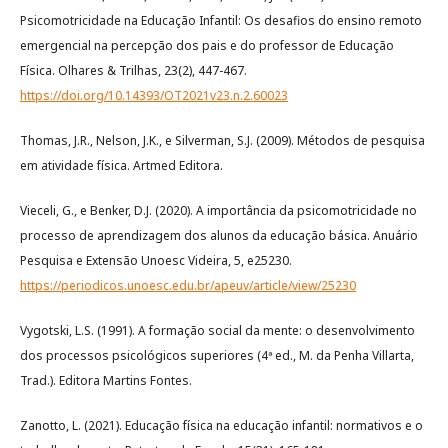
Psicomotricidade na Educação Infantil: Os desafios do ensino remoto
emergencial na percepção dos pais e do professor de Educação
Física. Olhares & Trilhas, 23(2), 447-467.
https://doi.org/10.14393/OT2021v23.n.2.60023
Thomas, J.R., Nelson, J.K., e Silverman, S.J. (2009). Métodos de pesquisa
em atividade física. Artmed Editora.
Vieceli, G., e Benker, D.J. (2020). A importância da psicomotricidade no
processo de aprendizagem dos alunos da educação básica. Anuário
Pesquisa e Extensão Unoesc Videira, 5, e25230.
https://periodicos.unoesc.edu.br/apeuv/article/view/25230
Vygotski, L.S. (1991). A formação social da mente: o desenvolvimento
dos processos psicológicos superiores (4ª ed., M. da Penha Villarta,
Trad.). Editora Martins Fontes.
Zanotto, L. (2021). Educação física na educação infantil: normativos e o