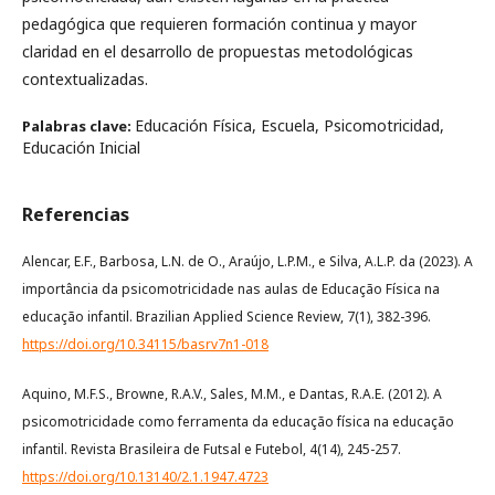
pedagógica que requieren formación continua y mayor
claridad en el desarrollo de propuestas metodológicas
contextualizadas.
Educación Física, Escuela, Psicomotricidad,
Palabras clave:
Educación Inicial
Referencias
Alencar, E.F., Barbosa, L.N. de O., Araújo, L.P.M., e Silva, A.L.P. da (2023). A
importância da psicomotricidade nas aulas de Educação Física na
educação infantil. Brazilian Applied Science Review, 7(1), 382-396.
https://doi.org/10.34115/basrv7n1-018
Aquino, M.F.S., Browne, R.A.V., Sales, M.M., e Dantas, R.A.E. (2012). A
psicomotricidade como ferramenta da educação física na educação
infantil. Revista Brasileira de Futsal e Futebol, 4(14), 245-257.
https://doi.org/10.13140/2.1.1947.4723