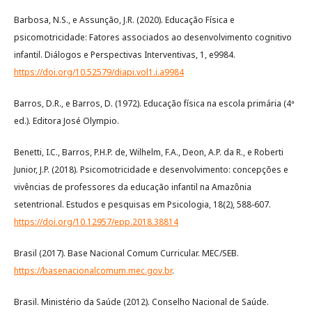
Barbosa, N.S., e Assunção, J.R. (2020). Educação Física e
psicomotricidade: Fatores associados ao desenvolvimento cognitivo
infantil. Diálogos e Perspectivas Interventivas, 1, e9984.
https://doi.org/10.52579/diapi.vol1.i.a9984
Barros, D.R., e Barros, D. (1972). Educação física na escola primária (4ª
ed.). Editora José Olympio.
Benetti, I.C., Barros, P.H.P. de, Wilhelm, F.A., Deon, A.P. da R., e Roberti
Junior, J.P. (2018). Psicomotricidade e desenvolvimento: concepções e
vivências de professores da educação infantil na Amazônia
setentrional. Estudos e pesquisas em Psicologia, 18(2), 588-607.
https://doi.org/10.12957/epp.2018.38814
Brasil (2017). Base Nacional Comum Curricular. MEC/SEB.
https://basenacionalcomum.mec.gov.br
.
Brasil. Ministério da Saúde (2012). Conselho Nacional de Saúde.