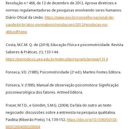
Resolução n.º 466, de 12 de dezembro de 2012. Aprova diretrizes e
normas regulamentadoras de pesquisas envolvendo seres humanos.
Diário Oficial da União.
https://www.gov.br/conselho-nacional-de-
saude/pt-br/atos-normativos/resolucoes/2012/resolucao-no-
466.pdf/view
Costa, M.C.M. Q. de (2019). Educação Física e psicomotricidade. Revista
Saberes & Práticas, (1), 133-144.
https://periodicos.uea.edu.br/index.php/rsp/article/view/1314
Fonseca, V.D. (1985). Psicomotricidade (2ª ed.). Martins Fontes Editora.
Fonseca, V. (1995). Manual de observação psicomotora: Significação
psiconeurológica dos fatores. Artmed Editora.
Fraser, M.T.D., e Gondim, S.M.G. (2004). Da fala do outro ao texto
negociado: discussões sobre a entrevista na pesquisa qualitativa.
Paidéia (Ribeirão Preto), 14, 139-152.
https://doi.org/10.1590/S0103-
863X2004000200004