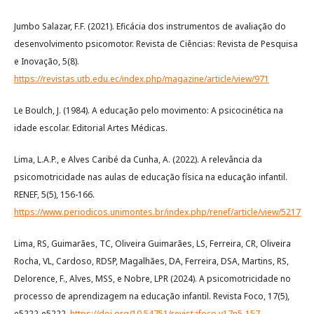
Jumbo Salazar, F.F. (2021). Eficácia dos instrumentos de avaliação do
desenvolvimento psicomotor. Revista de Ciências: Revista de Pesquisa
e Inovação, 5(8).
https://revistas.utb.edu.ec/index.php/magazine/article/view/971
Le Boulch, J. (1984). A educação pelo movimento: A psicocinética na
idade escolar. Editorial Artes Médicas.
Lima, L.A.P., e Alves Caribé da Cunha, A. (2022). A relevância da
psicomotricidade nas aulas de educação física na educação infantil.
RENEF, 5(5), 156-166.
https://www.periodicos.unimontes.br/index.php/renef/article/view/5217
Lima, RS, Guimarães, TC, Oliveira Guimarães, LS, Ferreira, CR, Oliveira
Rocha, VL, Cardoso, RDSP, Magalhães, DA, Ferreira, DSA, Martins, RS,
Delorence, F., Alves, MSS, e Nobre, LPR (2024). A psicomotricidade no
processo de aprendizagem na educação infantil. Revista Foco, 17(5),
e5222-e5222.
https://doi.org/10.54751/revistafoco.v17n5-157