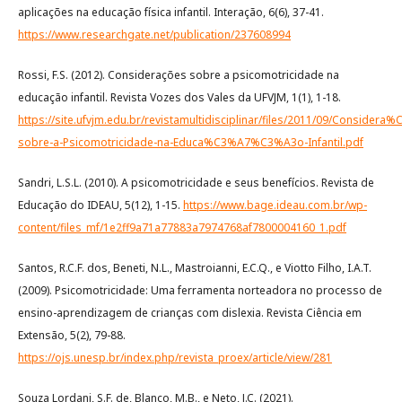
aplicações na educação física infantil. Interação, 6(6), 37-41.
https://www.researchgate.net/publication/237608994
Rossi, F.S. (2012). Considerações sobre a psicomotricidade na
educação infantil. Revista Vozes dos Vales da UFVJM, 1(1), 1-18.
https://site.ufvjm.edu.br/revistamultidisciplinar/files/2011/09/Consid
sobre-a-Psicomotricidade-na-Educa%C3%A7%C3%A3o-Infantil.pdf
Sandri, L.S.L. (2010). A psicomotricidade e seus benefícios. Revista de
Educação do IDEAU, 5(12), 1-15.
https://www.bage.ideau.com.br/wp-
content/files_mf/1e2ff9a71a77883a7974768af7800004160_1.pdf
Santos, R.C.F. dos, Beneti, N.L., Mastroianni, E.C.Q., e Viotto Filho, I.A.T.
(2009). Psicomotricidade: Uma ferramenta norteadora no processo de
ensino-aprendizagem de crianças com dislexia. Revista Ciência em
Extensão, 5(2), 79-88.
https://ojs.unesp.br/index.php/revista_proex/article/view/281
Souza Lordani, S.F. de, Blanco, M.B., e Neto, J.C. (2021).