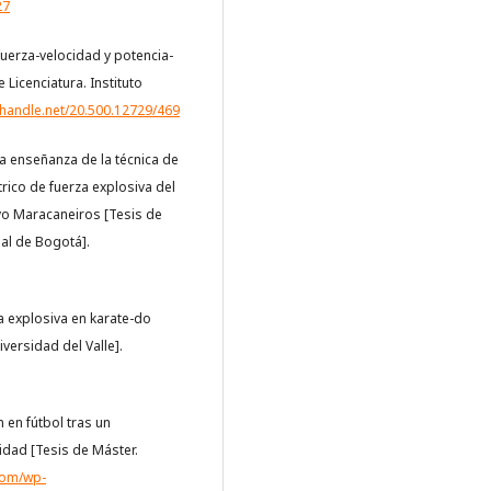
27
e fuerza-velocidad y potencia-
Licenciatura. Instituto
l.handle.net/20.500.12729/469
 la enseñanza de la técnica de
ico de fuerza explosiva del
ivo Maracaneiros [Tesis de
al de Bogotá].
a explosiva en karate-do
versidad del Valle].
n en fútbol tras un
idad [Tesis de Máster.
.com/wp-