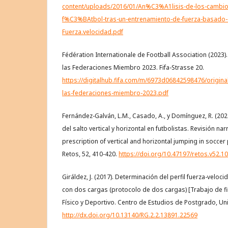
content/uploads/2016/01/An%C3%A1lisis-de-los-cambi
f%C3%BAtbol-tras-un-entrenamiento-de-fuerza-basado-en
Fuerza.velocidad.pdf
Fédération Internationale de Football Association (2023)
las Federaciones Miembro 2023. Fifa-Strasse 20.
https://digitalhub.fifa.com/m/6973d06842598476/origina
las-federaciones-miembro-2023.pdf
Fernández-Galván, L.M., Casado, A., y Domínguez, R. (2024
del salto vertical y horizontal en futbolistas. Revisión n
prescription of vertical and horizontal jumping in soccer 
Retos, 52, 410-420.
https://doi.org/10.47197/retos.v52.1
Giráldez, J. (2017). Determinación del perfil fuerza-veloc
con dos cargas (protocolo de dos cargas) [Trabajo de f
Físico y Deportivo. Centro de Estudios de Postgrado, Un
http://dx.doi.org/10.13140/RG.2.2.13891.22569