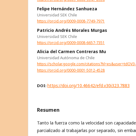
Felipe Hernández Sanhueza
Universidad SEK Chile
https://orcid.org/0009-0008-7749-7971
Patricio Andrés Morales Murgas
Universidad SEK Chile
https://orcid.org/0009-0008-6657-7351
Alicia del Carmen Contreras Mu
Universidad Autónoma de Chile
https://scholar.google.com/citations?hl=es&user=tdOV
https://orcid.org/0000-0001-5012-4528
https://doi.org/10.46642/efd.v30i323.7883
DOI:
Resumen
Tanto la fuerza como la velocidad son capacidades
parcializado al trabajarlas por separado, sin embar