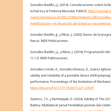
González-Badillo, J.J. (2014). Consideraciones sobre la M
la Fuerza y la Potencia Muscular. PubliCE.
https://journal.
oas/v1/articles/sa-x57cfb271893a7/export-pdf/consider
manifestacion-y-el-desarrollo-de-la-fuerza-y-la-potenci
González-Badillo, JJ., y Ribas, J. (2002). Bases de la pro
fuerza. INDE Publicaciones.
González-Badillo, J.J., y Ribas, J. (2018). Programación de
11,17). INDE Publicaciones.
González-Conde, A., González-Devesa, D., Suárez-Iglesias,
validity and reliability of a portable device (ADR-Jumping)
performance. Proceedings of the Institution of Mechanical
https://doi.org/10.1177/17543371221127079
Guntoro, T.S., y Nurhidayah, D. (2024). Validity of The U2
Battery. Multilateral: Jurnal Pendidikan Jasmani dan Olahr