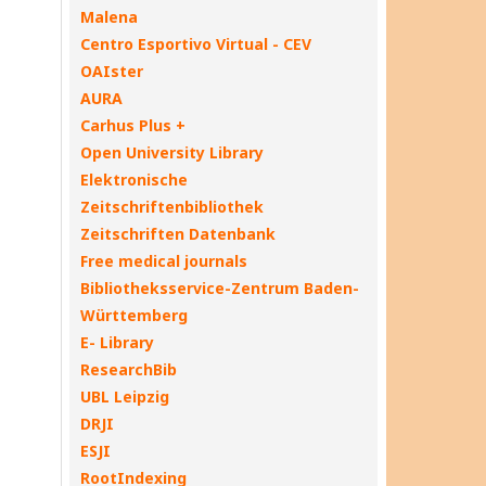
Malena
Centro Esportivo Virtual - CEV
OAIster
AURA
Carhus Plus +
Open University Library
Elektronische
Zeitschriftenbibliothek
Zeitschriften Datenbank
Free medical journals
Bibliotheksservice-Zentrum Baden-
Württemberg
E- Library
ResearchBib
UBL Leipzig
DRJI
ESJI
RootIndexing