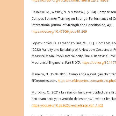
https://dx.doi.org/10.20527/multilateral.v23i2.18952
Heinecke, M., Wesley, N., y Mayhew, J. (2024). Comparis
Campus Summer Training on Strength Performance of Col
International Journal of Strength and Conditioning, 4(1).
https://doi.org/10.47206/ijsc.v4i1.269
Lopez-Torres, O., Fernandez-Elias, V.E., Li, J., Gomez-Rua
(2022). Validity and Reliability of A New Low-Cost Linear 
Measure Mean Propulsive Velocity: The ADR device. Procee
Mechanical Engineers, Part P, 0(0).
https://doi.org/10.11
Maneiro, N. (15.04.2023). Como anda a evolução do futeb
EFDeportes.com.
https://m.efdeportes.com/articulo.php
Morocho, C. (2021). La relación fuerza-velocidad para la 
entrenamiento y prevención de lesiones. Revista Cienciadig
https://doi.org/10.33262/cienciadigital.v5i1.1462