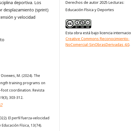
sciplina deportiva. Los
Derechos de autor 2025 Lecturas:
r desplazamiento (sprint)
Educación Física y Deportes
ensión y velocidad
Esta obra está bajo licencia internaci
Creative Commons Reconocimiento-
nto
NoComercial-SinObrasDerivadas 4.0
.
, y Doewes, M. (2024). The
trength training programs on
-foot coordination. Revista
19(3), 303-312.
87
022). El perfil fuerza-velocidad
e Educación Física, 13(74).