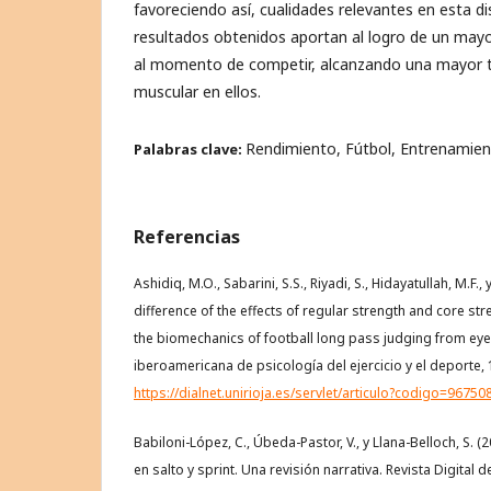
favoreciendo así, cualidades relevantes en esta di
resultados obtenidos aportan al logro de un mayo
al momento de competir, alcanzando una mayor t
muscular en ellos.
Rendimiento, Fútbol, Entrenamie
Palabras clave:
Referencias
Ashidiq, M.O., Sabarini, S.S., Riyadi, S., Hidayatullah, M.F.
difference of the effects of regular strength and core s
the biomechanics of football long pass judging from eye
iberoamericana de psicología del ejercicio y el deporte, 
https://dialnet.unirioja.es/servlet/articulo?codigo=96750
Babiloni-López, C., Úbeda-Pastor, V., y Llana-Belloch, S. (2
en salto y sprint. Una revisión narrativa. Revista Digital d