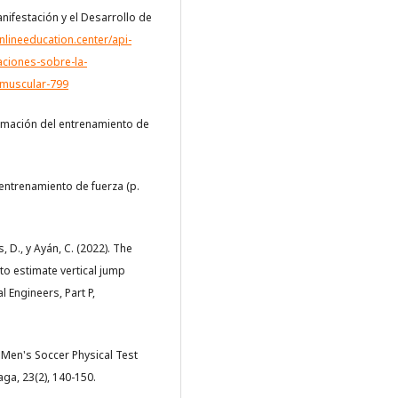
anifestación y el Desarrollo de
onlineeducation.center/api-
aciones-sobre-la-
a-muscular-799
gramación del entrenamiento de
l entrenamiento de fuerza (p.
 D., y Ayán, C. (2022). The
 to estimate vertical jump
 Engineers, Part P,
1 Men's Soccer Physical Test
aga, 23(2), 140-150.