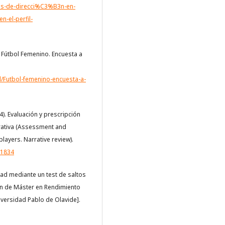
os-de-direcci%C3%B3n-en-
-el-perfil-
. Fútbol Femenino. Encuesta a
l/Futbol-femenino-encuesta-a-
). Evaluación y prescripción
arrativa (Assessment and
players. Narrative review).
01834
idad mediante un test de saltos
in de Máster en Rendimiento
iversidad Pablo de Olavide].