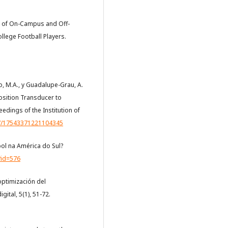
on of On-Campus and Off-
lege Football Players.
no, M.A., y Guadalupe-Grau, A.
Position Transducer to
dings of the Institution of
77/17543371221104345
ol na América do Sul?
?id=576
optimización del
ital, 5(1), 51-72.