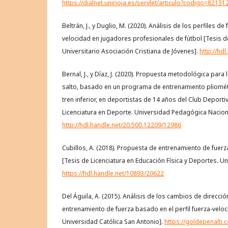
https://dialnet.unirioja.es/servlet/articulo?codigo=82131
Beltrán, J., y Duglio, M. (2020). Análisis de los perfiles d
velocidad en jugadores profesionales de fútbol [Tesis de 
Universitario Asociación Cristiana de Jóvenes].
http://hd
Bernal, J., y Díaz, J. (2020). Propuesta metodológica para
salto, basado en un programa de entrenamiento pliométr
tren inferior, en deportistas de 14 años del Club Deport
Licenciatura en Deporte. Universidad Pedagógica Nacion
http://hdl.handle.net/20.500.12209/12986
Cubillos, A. (2018). Propuesta de entrenamiento de fuerz
[Tesis de Licenciatura en Educación Física y Deportes. Uni
https://hdl.handle.net/10893/20622
Del Águila, A. (2015). Análisis de los cambios de direcció
entrenamiento de fuerza basado en el perfil fuerza-veloc
Universidad Católica San Antonio].
https://goldepenalti