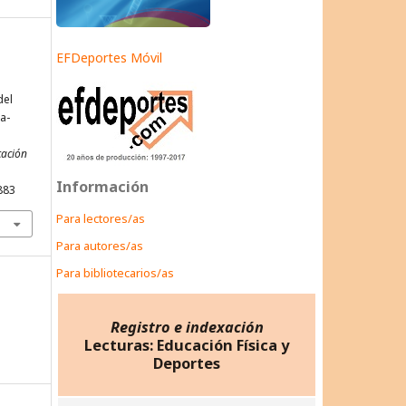
EFDeportes Móvil
del
a-
cación
Información
883
Para lectores/as
Para autores/as
Para bibliotecarios/as
Registro e indexación
Lecturas: Educación Física y
Deportes