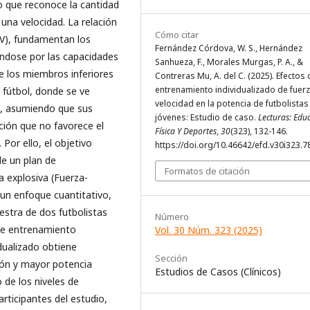
 lo que reconoce la cantidad
una velocidad. La relación
Cómo citar
-V), fundamentan los
Fernández Córdova, W. S., Hernández
ándose por las capacidades
Sanhueza, F., Morales Murgas, P. A., &
 los miembros inferiores
Contreras Mu, A. del C. (2025). Efectos 
entrenamiento individualizado de fuerz
 fútbol, donde se ve
velocidad en la potencia de futbolistas
s, asumiendo que sus
jóvenes: Estudio de caso.
Lecturas: Edu
ción que no favorece el
Física Y Deportes
,
30
(323), 132-146.
 Por ello, el objetivo
https://doi.org/10.46642/efd.v30i323.7
 de un plan de
Formatos de citación
a explosiva (Fuerza-
a un enfoque cuantitativo,
stra de dos futbolistas
Número
 de entrenamiento
Vol. 30 Núm. 323 (2025)
idualizado obtiene
Sección
ción y mayor potencia
Estudios de Casos (Clínicos)
 de los niveles de
rticipantes del estudio,