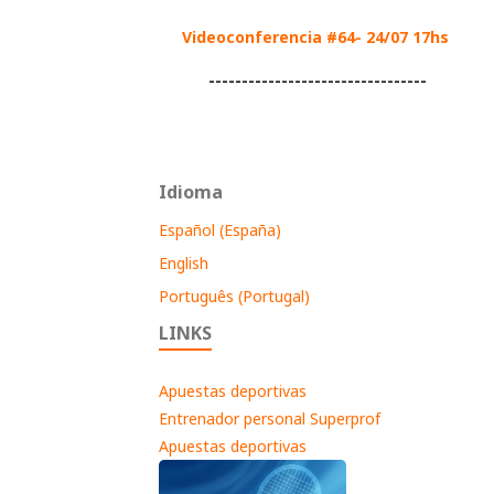
Videoconferencia #64- 24/07 17hs
---------------------------------
Idioma
Español (España)
English
Português (Portugal)
LINKS
Apuestas deportivas
Entrenador personal Superprof
Apuestas deportivas