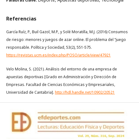
Palabras clave:
Referencias
García Ruíz, P., Buil Gazol, M.P., y Solé Moratilla, M.J. (2016) Consumos
de riesgo: menores y juegos de azar online. El problema del “juego
responsable. Política y Sociedad, 53(2), 551-575.
https://revistas.ucm.es/index.php/POSO/article/view/47921
Velo Molina, S. (2021). Análisis del entorno de una empresa de
apuestas deportivas [Grado en Administración y Dirección de
Empresas. Facultad de Ciencias Económicas y Empresariales,
Universidad de Cantabria].
http://hdl.handle.net/10902/20521