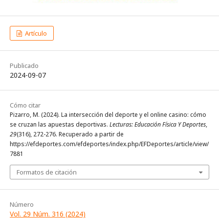
Artículo
Publicado
2024-09-07
Cómo citar
Pizarro, M. (2024). La intersección del deporte y el online casino: cómo
se cruzan las apuestas deportivas.
Lecturas: Educación Física Y Deportes
,
29
(316), 272-276. Recuperado a partir de
https://efdeportes.com/efdeportes/index.php/EFDeportes/article/view/
7881
Formatos de citación
Número
Vol. 29 Núm. 316 (2024)