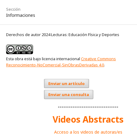
Sección
Informaciones
Derechos de autor 2024 Lecturas: Educación Física y Deportes
Esta obra está bajo licencia internacional
Creative Commons
Reconocimiento-NoComercial-SinObrasDerivadas 4.0
.
Enviar un artículo
Enviar una consulta
---------------------------------
Videos Abstracts
Acceso a los videos de autoras/es