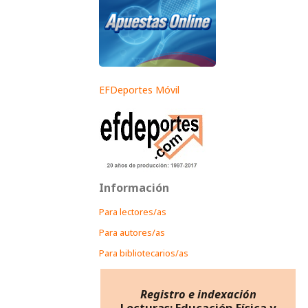
EFDeportes Móvil
Información
Para lectores/as
Para autores/as
Para bibliotecarios/as
Registro e indexación
Lecturas: Educación Física y