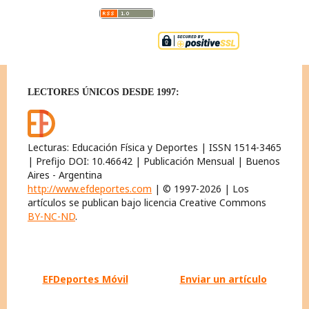
LECTORES ÚNICOS DESDE 1997:
Lecturas: Educación Física y Deportes | ISSN 1514-3465
| Prefijo DOI: 10.46642 | Publicación Mensual | Buenos
Aires - Argentina
http://www.efdeportes.com
| © 1997-2026 | Los
artículos se publican bajo licencia Creative Commons
BY-NC-ND
.
EFDeportes Móvil
Enviar un artículo