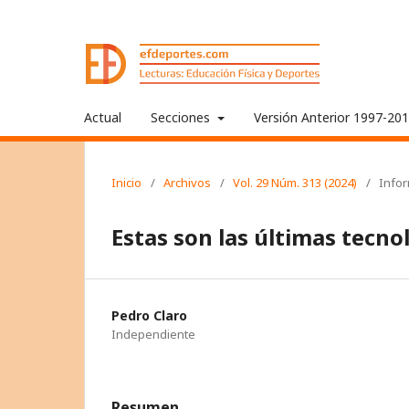
Actual
Secciones
Versión Anterior 1997-20
Inicio
/
Archivos
/
Vol. 29 Núm. 313 (2024)
/
Info
Estas son las últimas tecno
Pedro Claro
Independiente
Resumen