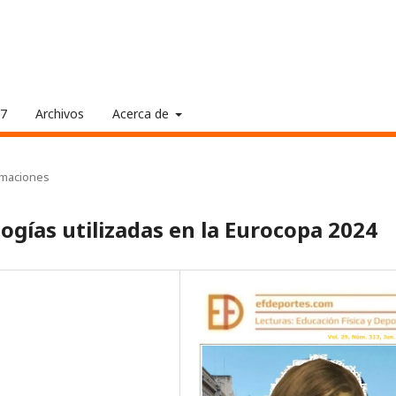
17
Archivos
Acerca de
rmaciones
logías utilizadas en la Eurocopa 2024