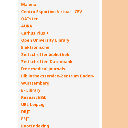
Malena
Centro Esportivo Virtual - CEV
OAIster
AURA
Carhus Plus +
Open University Library
Elektronische
Zeitschriftenbibliothek
Zeitschriften Datenbank
Free medical journals
Bibliotheksservice-Zentrum Baden-
Württemberg
E- Library
ResearchBib
UBL Leipzig
DRJI
ESJI
RootIndexing