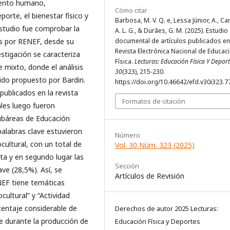
iento humano,
Cómo citar
orte, el bienestar físico y
Barbosa, M. V. Q. e, Lessa Júnior, A., Ca
estudio fue comprobar la
A. L. G., & Durães, G. M. (2025). Estudio
os por RENEF, desde su
documental de artículos publicados en
Revista Electrónica Nacional de Educac
estigación se caracteriza
Física.
Lecturas: Educación Física Y Depor
 mixto, donde el análisis
30
(323), 215-230.
nido propuesto por Bardin.
https://doi.org/10.46642/efd.v30i323.7
publicados en la revista
Formatos de citación
ales luego fueron
subáreas de Educación
palabras clave estuvieron
Número
cultural, con un total de
Vol. 30 Núm. 323 (2025)
ta y en segundo lugar las
Sección
ave (28,5%). Así, se
Artículos de Revisión
NEF tiene temáticas
ultural” y “Actividad
rcentaje considerable de
Derechos de autor 2025 Lecturas:
e durante la producción de
Educación Física y Deportes