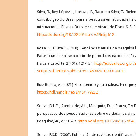
Silva, B., Rey-López, J., Hartwig, F., Barbosa-Silva, T., Biele
contribuição do Brasil para a pesquisa em atividade físi
internacional. Revista Brasileira de Atividade Física & Saú
http://dx.doi.org/10.12820/rbafs.v.19n5p618
Rosa, S., e Leta, J. (2010). Tendências atuais da pesquisa
Parte 1: uma análise a partir de periódicos nacionais. Re
Física e Esporte, 24(01), 121-134.
http://educa.fcc.org.br/
script=sci_arttext&pid=S1981-46902010000100011
Ruiz Bueno, A. (2021). El contenido y su análisis: Enfoque
https://hdl.handle.net/2445/179232
Souza, D.L.D., Zambalde, A.L., Mesquita, D.L., Souza, T.A.D.,
perspectiva dos pesquisadores sobre os desafios da pe
Pesquisa, 46, e221628.
https://doi.org/10.1590/S1678-
Souza, P.S.D. (2006). Publicação de revistas científicas na 