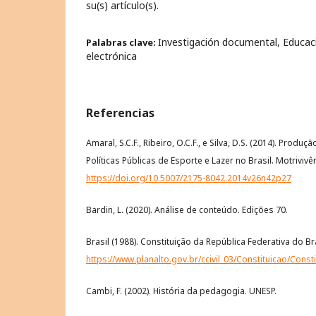
su(s) artículo(s).
Investigación documental, Educaci
Palabras clave:
electrónica
Referencias
Amaral, S.C.F., Ribeiro, O.C.F., e Silva, D.S. (2014). Produ
Políticas Públicas de Esporte e Lazer no Brasil. Motrivivên
https://doi.org/10.5007/2175-8042.2014v26n42p27
Bardin, L. (2020). Análise de conteúdo. Edições 70.
Brasil (1988). Constituição da República Federativa do Br
https://www.planalto.gov.br/ccivil_03/Constituicao/Const
Cambi, F. (2002). História da pedagogia. UNESP.