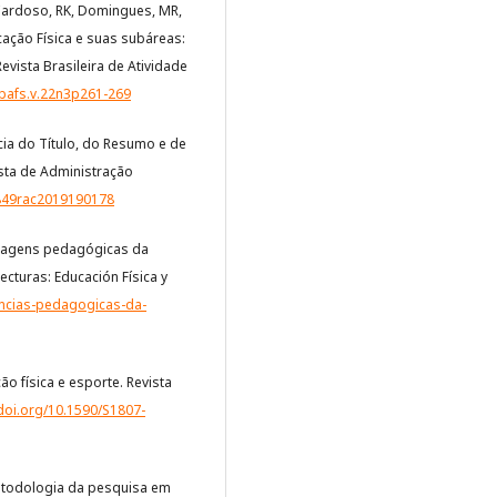
, Cardoso, RK, Domingues, MR,
cação Física e suas subáreas:
evista Brasileira de Atividade
rbafs.v.22n3p261-269
ância do Título, do Resumo e de
ista de Administração
7849rac2019190178
bordagens pedagógicas da
ecturas: Educación Física y
encias-pedagogicas-da-
ação física e esporte. Revista
/doi.org/10.1590/S1807-
. Metodologia da pesquisa em