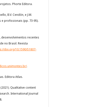
rojetos. Phorte Editora.
ello, B.V. Cendón, e J.M.
e profissionais (pp. 73-95).
ia, desenvolvimentos recentes
de no Brasil. Revista
s://doi.org/10.1590/S1807-
dicos.unimontes.br/
.
as. Editora Atlas.
. (2021). Qualitative content
esearch. International Journal
8.