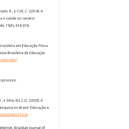
mann, R., e Coll, C. (2014). A
ca e saúde no cenário
de, 19(5), 618-618.
 brasileira em Educação Física
vista Brasileira de Educação
scielo.php?
 y proceso.
 e Silva, N.L.C.D. (2020). A
squisa no Brasil. Educação e
4634202046221628
Internet. Brazilian Journal of