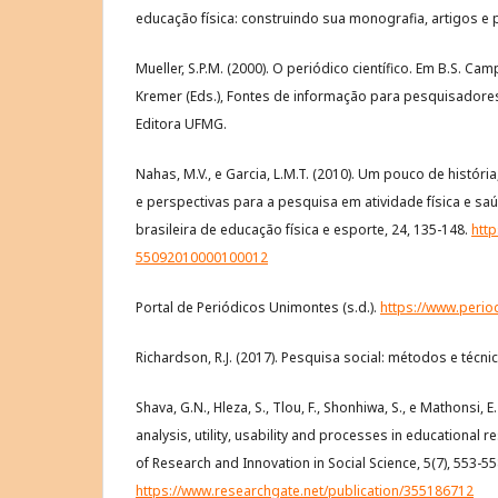
educação física: construindo sua monografia, artigos e p
Mueller, S.P.M. (2000). O periódico científico. Em B.S. Camp
Kremer (Eds.), Fontes de informação para pesquisadores 
Editora UFMG.
Nahas, M.V., e Garcia, L.M.T. (2010). Um pouco de histór
e perspectivas para a pesquisa em atividade física e saú
brasileira de educação física e esporte, 24, 135-148.
http
55092010000100012
Portal de Periódicos Unimontes (s.d.).
https://www.perio
Richardson, R.J. (2017). Pesquisa social: métodos e técnic
Shava, G.N., Hleza, S., Tlou, F., Shonhiwa, S., e Mathonsi, E
analysis, utility, usability and processes in educational r
of Research and Innovation in Social Science, 5(7), 553-55
https://www.researchgate.net/publication/355186712