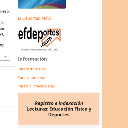
rneiro,
EFDeportes Móvil
 la
ión
tes
,
731
Información
Para lectores/as
Para autores/as
Para bibliotecarios/as
Registro e indexación
Lecturas: Educación Física y
Deportes