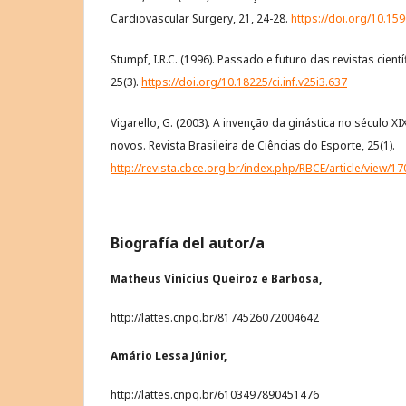
Cardiovascular Surgery, 21, 24-28.
https://doi.org/10.1
Stumpf, I.R.C. (1996). Passado e futuro das revistas cient
25(3).
https://doi.org/10.18225/ci.inf.v25i3.637
Vigarello, G. (2003). A invenção da ginástica no século 
novos. Revista Brasileira de Ciências do Esporte, 25(1).
http://revista.cbce.org.br/index.php/RBCE/article/view/17
Biografía del autor/a
Matheus Vinicius Queiroz e Barbosa,
http://lattes.cnpq.br/8174526072004642
Amário Lessa Júnior,
http://lattes.cnpq.br/6103497890451476