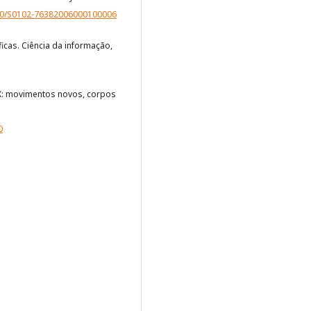
590/S0102-76382006000100006
íficas. Ciência da informação,
XIX: movimentos novos, corpos
0