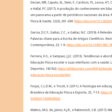
Decian, MR, Caputo, EL, Stein, F., Cardozo, PL, Lessa, HT
e Hallal, PC (2017). A produção do conhecimento em Edu
um panorama a partir de periódicos nacionais da área. R
Física & Saúde, 22(3), 261-269.
https://doi.org/10.12820/
Garcia, D.C.F., Gattaz, C.C., e Gattaz, N.C. (2019). A Relev
Palavras-chave para a Escrita de Artigos Científicos. Rev
Contemporânea, 23, 1-9.
https://doi.org/10.1590/1982-
Ferreira, H.S., e Sampaio, J.J.C. (2013). Tendências e a
Educação Física escolar e suas interfaces com a saúde. L
Deportes, 18(182).
https://efdeportes.com/efd182/tend
educacao-fisica-escolar.htm
Forjaz, C.L.D.M., e Tricoli, V. (2011). A fisiologia em educ
Brasileira de Educação Física e Esporte, 25, 7-13.
https:/
55092011000500002
Mattos, M.G. de, Júnior, A.J.R., e Rabinovich, S.B. (2017)