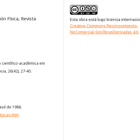
ón Física, Revista
Esta obra está bajo licencia internaci
Creative Commons Reconocimiento-
NoComercial-SinObrasDerivadas 4.0
.
ção científico-acadêmica em
cia, 26(42), 27-40.
asil de 1988.
ituicao.htm