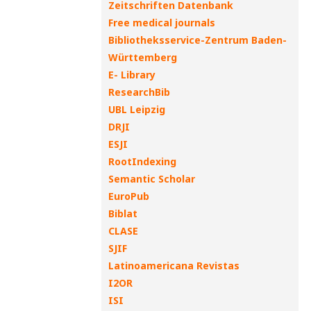
Zeitschriften Datenbank
Free medical journals
Bibliotheksservice-Zentrum Baden-
Württemberg
E- Library
ResearchBib
UBL Leipzig
DRJI
ESJI
RootIndexing
Semantic Scholar
EuroPub
Biblat
CLASE
SJIF
Latinoamericana Revistas
I2OR
ISI