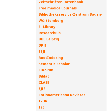
Zeitschriften Datenbank
Free medical journals
Bibliotheksservice-Zentrum Baden-
Württemberg
E- Library
ResearchBib
UBL Leipzig
DRJI
ESJI
RootIndexing
Semantic Scholar
EuroPub
Biblat
CLASE
SJIF
Latinoamericana Revistas
I2OR
ISI