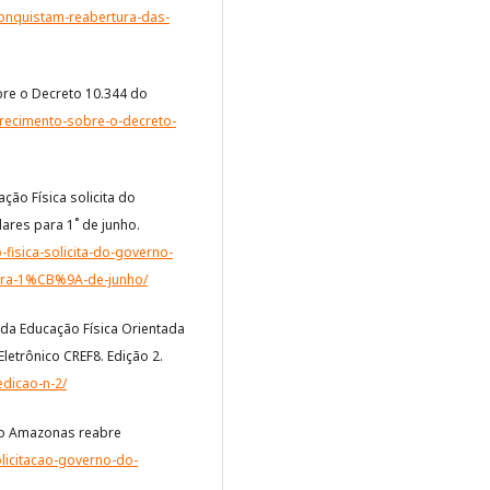
-conquistam-reabertura-das-
re o Decreto 10.344 do
arecimento-sobre-o-decreto-
ão Física solicita do
ares para 1˚ de junho.
fisica-solicita-do-governo-
para-1%CB%9A-de-junho/
 da Educação Física Orientada
letrônico CREF8. Edição 2.
edicao-n-2/
do Amazonas reabre
olicitacao-governo-do-