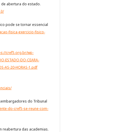
 de abertura do estado.
-3/
sico pode se tornar essencial
cao-fisica-exercicio-fisico-
ps://cref5.org.br/wp-
-DO-ESTADO-DO-CEARA-
S-AS-20-HORAS-1.pdf
nciais/
esembargadores do Tribunal
idente-do-cref5-se-reune-com-
am reabertura das academias.