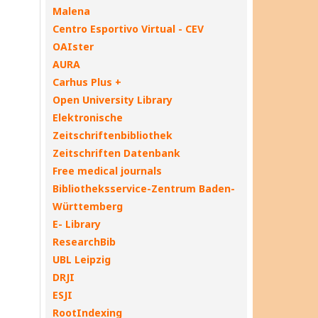
Malena
Centro Esportivo Virtual - CEV
OAIster
AURA
Carhus Plus +
Open University Library
Elektronische
Zeitschriftenbibliothek
Zeitschriften Datenbank
Free medical journals
Bibliotheksservice-Zentrum Baden-
Württemberg
E- Library
ResearchBib
UBL Leipzig
DRJI
ESJI
RootIndexing