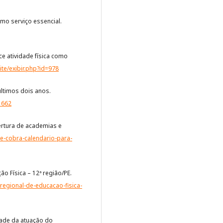
omo serviço essencial.
e atividade física como
ite/exibir.php?id=978
ltimos dois anos.
1662
ertura de academias e
pe-cobra-calendario-para-
o Física – 12ª região/PE.
regional-de-educacao-fisica-
dade da atuação do