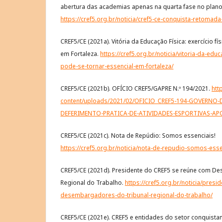
abertura das academias apenas na quarta fase no plano
https://cref5.org.br/noticia/cref5-ce-conquista-retomada
CREF5/CE (2021a). Vitória da Educação Física: exercício fí
em Fortaleza.
https://cref5.org.br/noticia/vitoria-da-educa
pode-se-tornar-essencial-em-fortaleza/
CREF5/CE (2021b). OFÍCIO CREF5/GAPRE N.º 194/2021.
htt
content/uploads/2021/02/OFICIO_CREF5-194-GOVERNO
DEFERIMENTO-PRATICA-DE-ATIVIDADES-ESPORTIVAS-APO
CREF5/CE (2021c). Nota de Repúdio: Somos essenciais!
https://cref5.org.br/noticia/nota-de-repudio-somos-esse
CREF5/CE (2021d). Presidente do CREF5 se reúne com D
Regional do Trabalho.
https://cref5.org.br/noticia/pres
desembargadores-do-tribunal-regional-do-trabalho/
CREF5/CE (2021e). CREF5 e entidades do setor conquist