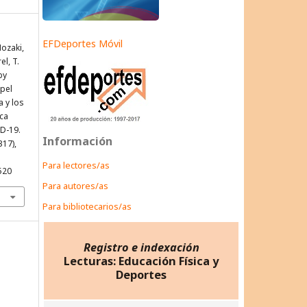
EFDeportes Móvil
Nozaki,
el, T.
by
apel
a y los
ca
D-19.
Información
317),
Para lectores/as
520
Para autores/as
Para bibliotecarios/as
Registro e indexación
Lecturas: Educación Física y
Deportes