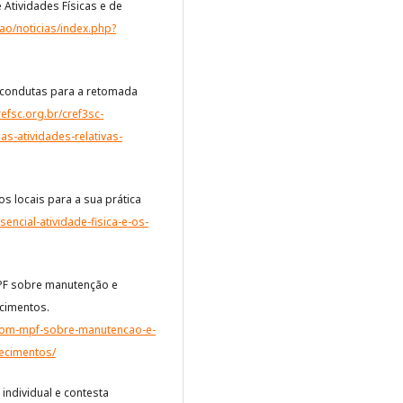
Atividades Físicas e de
cao/noticias/index.php?
 condutas para a retomada
efsc.org.br/cref3sc-
s-atividades-relativas-
 os locais para a sua prática
sencial-atividade-fisica-e-os-
MPF sobre manutenção e
cimentos.
o-com-mpf-sobre-manutencao-e-
ecimentos/
individual e contesta