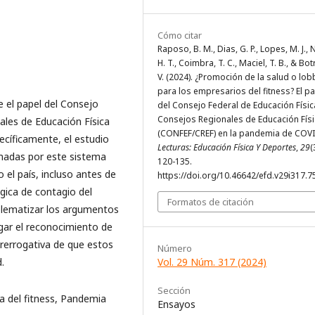
Cómo citar
Raposo, B. M., Dias, G. P., Lopes, M. J., 
H. T., Coimbra, T. C., Maciel, T. B., & Botr
V. (2024). ¿Promoción de la salud o lob
para los empresarios del fitness? El p
te el papel del Consejo
del Consejo Federal de Educación Físic
Consejos Regionales de Educación Físi
ales de Educación Física
(CONFEF/CREF) en la pandemia de COVI
cíficamente, el estudio
Lecturas: Educación Física Y Deportes
,
29
(
madas por este sistema
120-135.
 el país, incluso antes de
https://doi.org/10.46642/efd.v29i317.7
ógica de contagio del
Formatos de citación
blematizar los argumentos
gar el reconocimiento de
prerrogativa de que estos
Número
Vol. 29 Núm. 317 (2024)
.
Sección
 del fitness, Pandemia
Ensayos