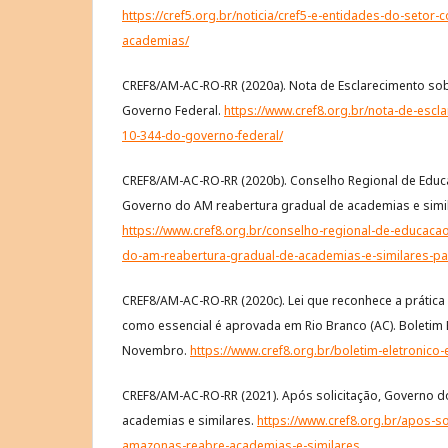
https://cref5.org.br/noticia/cref5-e-entidades-do-setor
academias/
CREF8/AM-AC-RO-RR (2020a). Nota de Esclarecimento sob
Governo Federal.
https://www.cref8.org.br/nota-de-escl
10-344-do-governo-federal/
CREF8/AM-AC-RO-RR (2020b). Conselho Regional de Educaç
Governo do AM reabertura gradual de academias e simil
https://www.cref8.org.br/conselho-regional-de-educacao-
do-am-reabertura-gradual-de-academias-e-similares-
CREF8/AM-AC-RO-RR (2020c). Lei que reconhece a prática
como essencial é aprovada em Rio Branco (AC). Boletim E
Novembro.
https://www.cref8.org.br/boletim-eletronico-
CREF8/AM-AC-RO-RR (2021). Após solicitação, Governo 
academias e similares.
https://www.cref8.org.br/apos-s
amazonas-reabre-academias-e-similares