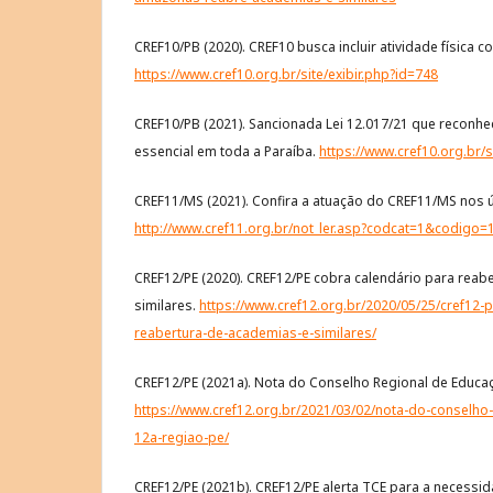
CREF10/PB (2020). CREF10 busca incluir atividade física c
https://www.cref10.org.br/site/exibir.php?id=748
CREF10/PB (2021). Sancionada Lei 12.017/21 que reconhec
essencial em toda a Paraíba.
https://www.cref10.org.br/s
CREF11/MS (2021). Confira a atuação do CREF11/MS nos ú
http://www.cref11.org.br/not_ler.asp?codcat=1&codigo=
CREF12/PE (2020). CREF12/PE cobra calendário para reab
similares.
https://www.cref12.org.br/2020/05/25/cref12-
reabertura-de-academias-e-similares/
CREF12/PE (2021a). Nota do Conselho Regional de Educaçã
https://www.cref12.org.br/2021/03/02/nota-do-conselho-
12a-regiao-pe/
CREF12/PE (2021b). CREF12/PE alerta TCE para a necessi