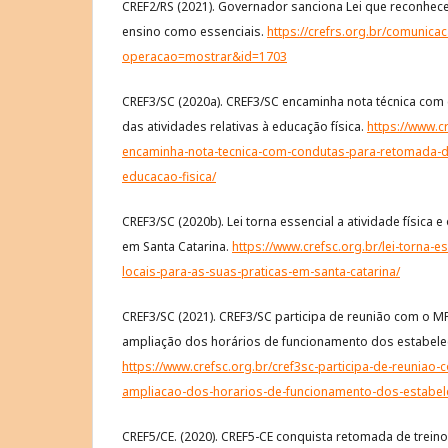
CREF2/RS (2021). Governador sanciona Lei que reconhece 
ensino como essenciais.
https://crefrs.org.br/comunica
operacao=mostrar&id=1703
CREF3/SC (2020a). CREF3/SC encaminha nota técnica com
das atividades relativas à educação física.
https://www.cr
encaminha-nota-tecnica-com-condutas-para-retomada-da
educacao-fisica/
CREF3/SC (2020b). Lei torna essencial a atividade física e
em Santa Catarina.
https://www.crefsc.org.br/lei-torna-es
locais-para-as-suas-praticas-em-santa-catarina/
CREF3/SC (2021). CREF3/SC participa de reunião com o 
ampliação dos horários de funcionamento dos estabele
https://www.crefsc.org.br/cref3sc-participa-de-reunia
ampliacao-dos-horarios-de-funcionamento-dos-estabel
CREF5/CE. (2020). CREF5-CE conquista retomada de treino 