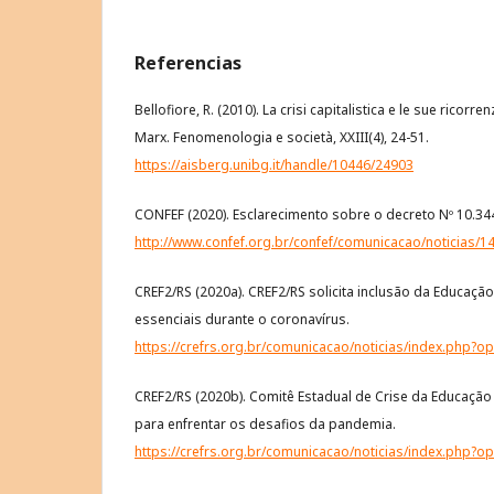
Referencias
Bellofiore, R. (2010). La crisi capitalistica e le sue ricorre
Marx. Fenomenologia e società, XXIII(4), 24-51.
https://aisberg.unibg.it/handle/10446/24903
CONFEF (2020). Esclarecimento sobre o decreto Nº 10.34
http://www.confef.org.br/confef/comunicacao/noticias/1
CREF2/RS (2020a). CREF2/RS solicita inclusão da Educação
essenciais durante o coronavírus.
https://crefrs.org.br/comunicacao/noticias/index.php
CREF2/RS (2020b). Comitê Estadual de Crise da Educação 
para enfrentar os desafios da pandemia.
https://crefrs.org.br/comunicacao/noticias/index.php