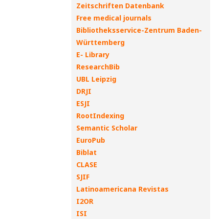
Zeitschriften Datenbank
Free medical journals
Bibliotheksservice-Zentrum Baden-
Württemberg
E- Library
ResearchBib
UBL Leipzig
DRJI
ESJI
RootIndexing
Semantic Scholar
EuroPub
Biblat
CLASE
SJIF
Latinoamericana Revistas
I2OR
ISI