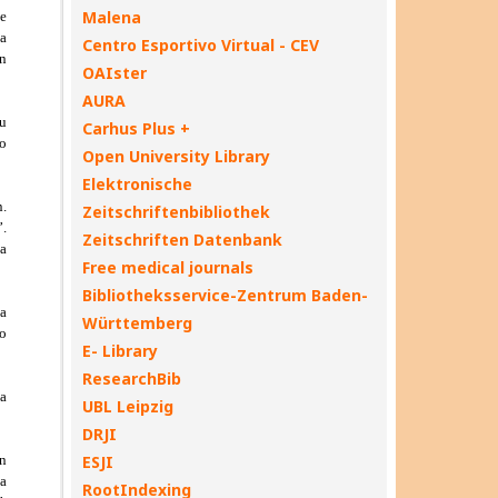
Malena
Centro Esportivo Virtual - CEV
OAIster
AURA
Carhus Plus +
Open University Library
Elektronische
Zeitschriftenbibliothek
Zeitschriften Datenbank
Free medical journals
Bibliotheksservice-Zentrum Baden-
Württemberg
E- Library
ResearchBib
UBL Leipzig
DRJI
ESJI
RootIndexing