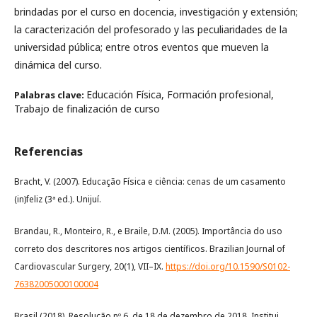
brindadas por el curso en docencia, investigación y extensión;
la caracterización del profesorado y las peculiaridades de la
universidad pública; entre otros eventos que mueven la
dinámica del curso.
Educación Física, Formación profesional,
Palabras clave:
Trabajo de finalización de curso
Referencias
Bracht, V. (2007). Educação Física e ciência: cenas de um casamento
(in)feliz (3ª ed.). Unijuí.
Brandau, R., Monteiro, R., e Braile, D.M. (2005). Importância do uso
correto dos descritores nos artigos científicos. Brazilian Journal of
Cardiovascular Surgery, 20(1), VII–IX.
https://doi.org/10.1590/S0102-
76382005000100004
Brasil (2018). Resolução nº 6, de 18 de dezembro de 2018. Institui