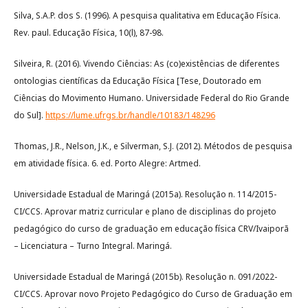
Silva, S.A.P. dos S. (1996). A pesquisa qualitativa em Educação Física.
Rev. paul. Educação Física, 10(l), 87-98.
Silveira, R. (2016). Vivendo Ciências: As (co)existências de diferentes
ontologias científicas da Educação Física [Tese, Doutorado em
Ciências do Movimento Humano. Universidade Federal do Rio Grande
do Sul].
https://lume.ufrgs.br/handle/10183/148296
Thomas, J.R., Nelson, J.K., e Silverman, S.J. (2012). Métodos de pesquisa
em atividade física. 6. ed. Porto Alegre: Artmed.
Universidade Estadual de Maringá (2015a). Resolução n. 114/2015-
CI/CCS. Aprovar matriz curricular e plano de disciplinas do projeto
pedagógico do curso de graduação em educação física CRV/Ivaiporã
– Licenciatura – Turno Integral. Maringá.
Universidade Estadual de Maringá (2015b). Resolução n. 091/2022-
CI/CCS. Aprovar novo Projeto Pedagógico do Curso de Graduação em