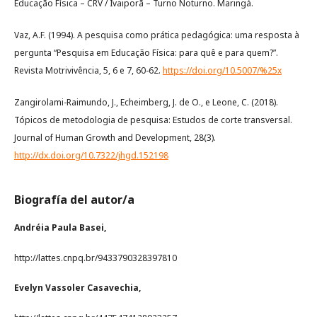
Educação Física – CRV / Ivaiporã – Turno Noturno. Maringá.
Vaz, A.F. (1994). A pesquisa como prática pedagógica: uma resposta à
pergunta “Pesquisa em Educação Física: para quê e para quem?”.
Revista Motrivivência, 5, 6 e 7, 60-62.
https://doi.org/10.5007/%25x
Zangirolami-Raimundo, J., Echeimberg, J. de O., e Leone, C. (2018).
Tópicos de metodologia de pesquisa: Estudos de corte transversal.
Journal of Human Growth and Development, 28(3).
http://dx.doi.org/10.7322/jhgd.152198
Biografía del autor/a
Andréia Paula Basei,
http://lattes.cnpq.br/9433790328397810
Evelyn Vassoler Casavechia,