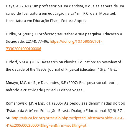
Gaya, A. (2021). Um professor ou um cientista, o que se espera de um
curso de licenciatura em educação física? Em: R.C. da S. Mocarzel,
Licenciatura em Educação Física. Editora Appris.
Lüdke, M. (2001). O professor, seu saber e sua pesquisa. Educação &
Sociedade, 22(74), 77–96.
https://doi.org/10.1590/S0101-
73302001000100006
Lüdorf, S.M.A. (2002). Research on Physical Education: an overview of
the decade of the 1990s. Journal of Physical Education, 13(2), 19-25.
Minayo, M.C. de S., e Deslandes, S.F. (2007). Pesquisa social: teoria,
método e criatividade (25ª ed.). Editora Vozes.
Romanowski, J.P., e Ens, R.T. (2006). As pesquisas denominadas do tipo
“Estado da Arte” em Educação. Revista Diálogo Educacional, 6(19), 37-
50.
http://educa.fcc.org.br/scielo.php?script=sci_abstract&pid=S1981-
416x2006000300004&lng=en&nrm=iso&tlng=pt