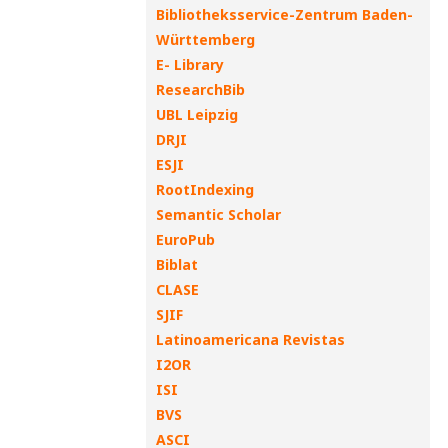
Bibliotheksservice-Zentrum Baden-
Württemberg
E- Library
ResearchBib
UBL Leipzig
DRJI
ESJI
RootIndexing
Semantic Scholar
EuroPub
Biblat
CLASE
SJIF
Latinoamericana Revistas
I2OR
ISI
BVS
ASCI