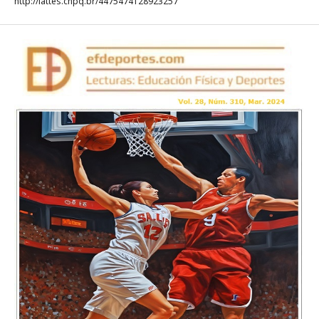
http://lattes.cnpq.br/4475474128923257