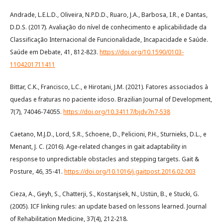
Andrade, L.E.L.D., Oliveira, N.P.D.D., Ruaro, J.A., Barbosa, I.R., e Dantas,
D.D.S. (2017). Avaliação do nível de conhecimento e aplicabilidade da
Classificação Internacional de Funcionalidade, Incapacidade e Saúde.
Saúde em Debate, 41, 812-823.
https://doi.org/10.1590/0103-
1104201711411
Bittar, C.K., Francisco, L.C., e Hirotani, J.M. (2021). Fatores associados à
quedas e fraturas no paciente idoso. Brazilian Journal of Development,
7(7), 74046-74055.
https://doi.org/10.34117/bjdv7n7-538
Caetano, M.J.D., Lord, S.R., Schoene, D., Pelicioni, P.H., Sturnieks, D.L., e
Menant, J. C. (2016). Age-related changes in gait adaptability in
response to unpredictable obstacles and stepping targets. Gait &
Posture, 46, 35-41.
https://doi.org/10.1016/j.gaitpost.2016.02.003
Cieza, A., Geyh, S., Chatterji, S., Kostanjsek, N., Ustün, B., e Stucki, G.
(2005). ICF linking rules: an update based on lessons learned. Journal
of Rehabilitation Medicine, 37(4), 212-218.