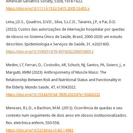
American Geriatrics Society, 53(9), 1618-1622.
https://doi.org/10.1111/j.1532-5415.2005.53455.x
Lima, J.D.S., Quadros, D.V.D., Silva, S.L.C.D., Tavares, J.P., e Pai, D.D.
(2022). Custos das autorizações de internação hospitalar por quedas
de idosos no Sistema Único de Saúde, Brasil, 2000-2020: um estudo
descritivo. Epidemiologia e Serviços de Saúde, 31, e2021603.
https://doi.org/10.1590/S1679-49742022000100012
Medim, LT, Ferrari, D., Costodio, AR, Schuch, NJ, Santos, PA, Siviero, J., e
Margutti, KMM (2023). Anthropometry of Muscle Mass: The
Relationship Between Risk and Nutritional Status and Functionality in
the Elderly. Mundo Saúde, 47, e13042022.
https://doi.org/10.15343/0104-7809.202347e13042022I
Menezes, R.L.D., e Bachion, M.M. (2012). Ocorrência de quedas e seu
contexto num seguimento de dois anos em idosos institucionalizados.
Rev. eletrônica enferm, 550-558.
https://doi.org/10.5216/ree.v14i3.14982