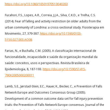
https://doi.org/10.1080/16501970510040263
Fucahori, F.S., Lopes, A.R., Correia, J.J.A., Silva, C.K.D., e Trelha, C.S.
(2014). Fear of falling and activity restriction {in older adults from the
urban community of Londrina: a cross-sectional study. Fisioterapia em
Movimento, 27, 379-387.
https://doi.org/10.1590/0103-
5150.027.003.AO08
Farias, N., e Buchalla, C.M. (2005). A classificação internacional de
funcionalidade, incapacidade e saúde da organização mundial da
saúde: conceitos, usos e perspectivas. Revista Brasileira de
Epidemiologia, 8, 187-193.
https://doi.org/10.1590/S1415-
790X2005000200011
Lamb, S.E., Jørstad-Stein, E.C., Hauer, K., Becker, C., e Prevention of Falls
Network Europe and Outcomes Consensus Group (2005).
Development of a common outcome data set for fall injury prevention
trials: the Prevention of Falls Network Europe consensus. Journal of the