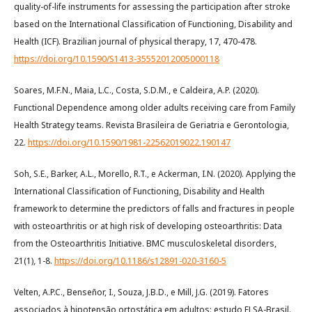
quality-of-life instruments for assessing the participation after stroke
based on the International Classification of Functioning, Disability and
Health (ICF). Brazilian journal of physical therapy, 17, 470-478.
https://doi.org/10.1590/S1413-35552012005000118
Soares, M.F.N., Maia, L.C., Costa, S.D.M., e Caldeira, A.P. (2020).
Functional Dependence among older adults receiving care from Family
Health Strategy teams. Revista Brasileira de Geriatria e Gerontologia,
22.
https://doi.org/10.1590/1981-22562019022.190147
Soh, S.E., Barker, A.L., Morello, R.T., e Ackerman, I.N. (2020). Applying the
International Classification of Functioning, Disability and Health
framework to determine the predictors of falls and fractures in people
with osteoarthritis or at high risk of developing osteoarthritis: Data
from the Osteoarthritis Initiative. BMC musculoskeletal disorders,
21(1), 1-8.
https://doi.org/10.1186/s12891-020-3160-5
Velten, A.P.C., Benseñor, I., Souza, J.B.D., e Mill, J.G. (2019). Fatores
associados à hipotensão ortostática em adultos: estudo ELSA-Brasil.