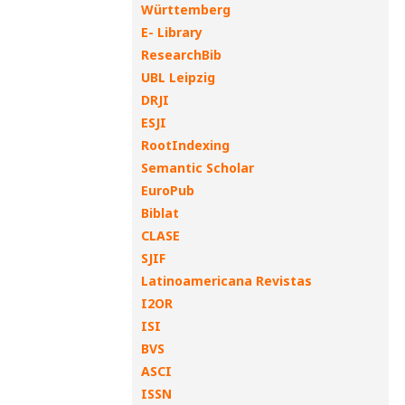
Württemberg
E- Library
ResearchBib
UBL Leipzig
DRJI
ESJI
RootIndexing
Semantic Scholar
EuroPub
Biblat
CLASE
SJIF
Latinoamericana Revistas
I2OR
ISI
BVS
ASCI
ISSN