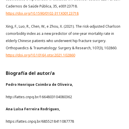
Cadernos de Saúde Pública, 35, e00123718.
https://doi.org/10.1590/0102-311X00123718
Xing, F., Luo, R., Chen, W., e Zhou, X. (2021). The risk-adjusted Charlson
comorbidity index as a new predictor of one-year mortality rate in
elderly Chinese patients who underwent hip fracture surgery.
Orthopaedics & Traumatology: Surgery & Research, 107(3), 102860.
https://doi.org/10.1016/j.otsr.2021.102860
Biografía del autor/a
Pedro Henrique Coimbra de Oliveira,
http://lattes.cnpq.br/1664803104080362
Ana Luísa Ferreira Rodrigues,
https://lattes.cnpq.br/6855218411087778