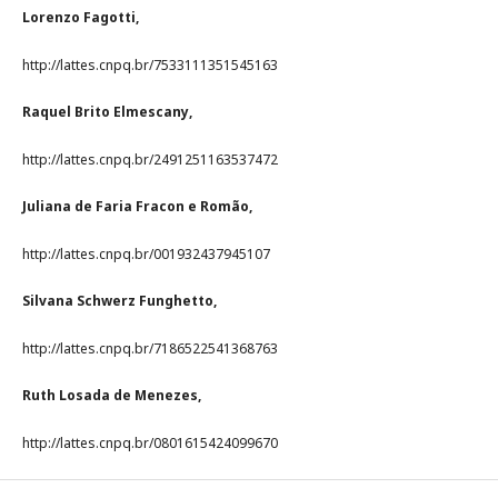
Lorenzo Fagotti,
http://lattes.cnpq.br/7533111351545163
Raquel Brito Elmescany,
http://lattes.cnpq.br/2491251163537472
Juliana de Faria Fracon e Romão,
http://lattes.cnpq.br/001932437945107
Silvana Schwerz Funghetto,
http://lattes.cnpq.br/7186522541368763
Ruth Losada de Menezes,
http://lattes.cnpq.br/0801615424099670