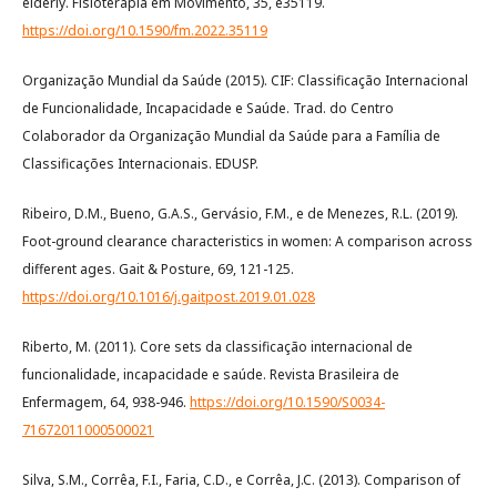
elderly. Fisioterapia em Movimento, 35, e35119.
https://doi.org/10.1590/fm.2022.35119
Organização Mundial da Saúde (2015). CIF: Classificação Internacional
de Funcionalidade, Incapacidade e Saúde. Trad. do Centro
Colaborador da Organização Mundial da Saúde para a Família de
Classificações Internacionais. EDUSP.
Ribeiro, D.M., Bueno, G.A.S., Gervásio, F.M., e de Menezes, R.L. (2019).
Foot-ground clearance characteristics in women: A comparison across
different ages. Gait & Posture, 69, 121-125.
https://doi.org/10.1016/j.gaitpost.2019.01.028
Riberto, M. (2011). Core sets da classificação internacional de
funcionalidade, incapacidade e saúde. Revista Brasileira de
Enfermagem, 64, 938-946.
https://doi.org/10.1590/S0034-
71672011000500021
Silva, S.M., Corrêa, F.I., Faria, C.D., e Corrêa, J.C. (2013). Comparison of