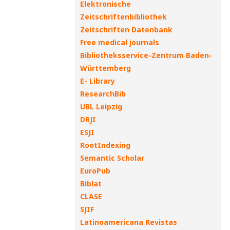
Elektronische
Zeitschriftenbibliothek
Zeitschriften Datenbank
Free medical journals
Bibliotheksservice-Zentrum Baden-
Württemberg
E- Library
ResearchBib
UBL Leipzig
DRJI
ESJI
RootIndexing
Semantic Scholar
EuroPub
Biblat
CLASE
SJIF
Latinoamericana Revistas